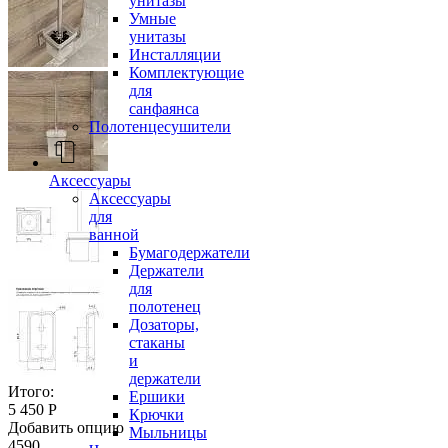
унитазы
Умные
унитазы
Инсталляции
Комплектующие
для
санфаянса
Полотенцесушители
Аксессуары
Аксессуары
для
ванной
Бумагодержатели
Держатели
для
полотенец
Дозаторы,
стаканы
и
держатели
Итого:
Ершики
5 450 Р
Крючки
Добавить опцию
Мыльницы
4590