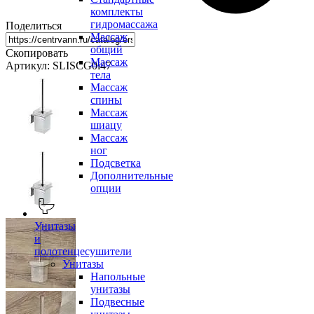
комплекты
гидромассажа
Поделиться
Массаж
общий
Скопировать
Массаж
Артикул: SLISCG0i47
тела
Массаж
спины
Массаж
шиацу
Массаж
ног
Подсветка
Дополнительные
опции
Унитазы
и
полотенцесушители
Унитазы
Напольные
унитазы
Подвесные