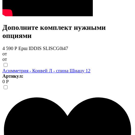
Дополните комплект нужными
опциями
4 590 Р
Ерш IDDIS SLISCG0i47
от
от
Асимметрия - Конвей Л - спина Шиацу 12
Артикул:
0 Р