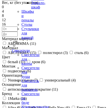
Вес, кг (без упаковки)
Зеркало-
0
шкаф
4
Шкафы
8
и
12
пеналы
16
Столы
Стульчики
для
ванной
Материал корпуса
АБС/ПММА (
11
)
Материал
Смесители
АБС/ПММА (
15
)
полистирол (
3
)
сталь (
6
)
Смесители
Цвет
для
белый (
11
)
хром (
6
)
ванны
Монтаж
Смесители
подвесные (
6
)
для
Ориентация
душа
Универсальная (
7
)
универсальный (
4
)
Смеситель
Оснащение
для
антискользящее покрытие (
11
)
раковины
Бренд
Смесители
на
1Marka (
36
)
биде
Коллекция
Комплектующие
Afina (
1
)
Bella (
1
)
Bella New (
6
)
Freya (
1
)
Freya