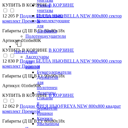
унитазы
КУПИТЬ
В КОРЗИНЕ
В КОРЗИНЕ
Умные
унитазы
Инсталляции
12 205 Р
Поддон БЕЛЛА НЬЮ/BELLA NEW 800х800 сектор
Комплектующие
комплект Премиум
для
Габариты (Д Ш В Г): 80x80x18x
санфаянса
Полотенцесушители
Артикул: 01пбн80К
КУПИТЬ
В КОРЗИНЕ
В КОРЗИНЕ
Аксессуары
Аксессуары
12 830 Р
Поддон БЕЛЛА НЬЮ/BELLA NEW 900х900 сектор
для
комплект Премиум
ванной
Бумагодержатели
Габариты (Д Ш В Г): 90x90x18x
Держатели
для
Артикул: 01пбн90К
полотенец
Дозаторы,
КУПИТЬ
В КОРЗИНЕ
В КОРЗИНЕ
стаканы
и
12 062 Р
Поддон ФРЕЯ НЬЮ/FREYA NEW 800х800 квадрат
держатели
комплект Премиум
Ершики
Крючки
Габариты (Д Ш В Г): 80x80x18x
Мыльницы