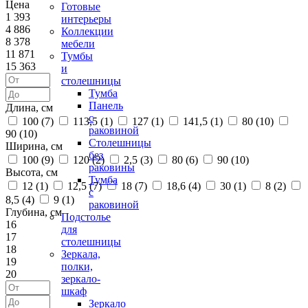
Цена
Готовые
1 393
интерьеры
4 886
Коллекции
8 378
мебели
11 871
Тумбы
15 363
и
столешницы
Тумба
Панель
Длина, см
с
100 (
7
)
113,5 (
1
)
127 (
1
)
141,5 (
1
)
80 (
10
)
раковиной
90 (
10
)
Столешницы
Ширина, см
без
100 (
9
)
120 (
2
)
2,5 (
3
)
80 (
6
)
90 (
10
)
раковины
Высота, см
Тумба
12 (
1
)
12,5 (
7
)
18 (
7
)
18,6 (
4
)
30 (
1
)
8 (
2
)
с
8,5 (
4
)
9 (
1
)
раковиной
Глубина, см
Подстолье
16
для
17
столешницы
18
Зеркала,
19
полки,
20
зеркало-
шкаф
Зеркало