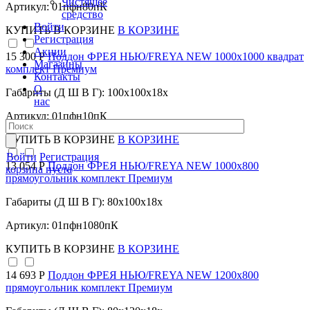
Чистящее
Артикул: 01пфн80пК
средство
Войти
КУПИТЬ
В КОРЗИНЕ
В КОРЗИНЕ
Регистрация
Акции
15 300 Р
Поддон ФРЕЯ НЬЮ/FREYA NEW 1000х1000 квадрат
Магазины
комплект Премиум
Контакты
О
Габариты (Д Ш В Г): 100x100x18x
нас
Артикул: 01пфн10пК
КУПИТЬ
В КОРЗИНЕ
В КОРЗИНЕ
Войти
Регистрация
13 054 Р
Поддон ФРЕЯ НЬЮ/FREYA NEW 1000х800
корзина пуста
прямоугольник комплект Премиум
Габариты (Д Ш В Г): 80x100x18x
Артикул: 01пфн1080пК
КУПИТЬ
В КОРЗИНЕ
В КОРЗИНЕ
14 693 Р
Поддон ФРЕЯ НЬЮ/FREYA NEW 1200х800
прямоугольник комплект Премиум