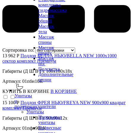
комплекты
гидромассажа
Массаж
общий
Массаж
тела
Массаж
спины
Массаж
Сортировка по:
шиацу
13 962 Р
Поддон БЕЛЛА НЬЮ/BELLA NEW 1000х1000
Массаж
сектор комплект Премиум
ног
Подсветка
Габариты (Д Ш В Г): 100x100x18x
Дополнительные
опции
Артикул: 01пбн10К
КУПИТЬ
В КОРЗИНЕ
В КОРЗИНЕ
Унитазы
и
15 100 Р
Поддон ФРЕЯ НЬЮ/FREYA NEW 900х900 квадрат
полотенцесушители
комплект Премиум
Унитазы
Напольные
Габариты (Д Ш В Г): 90x90x12x
унитазы
Подвесные
Артикул: 01пфн90пК