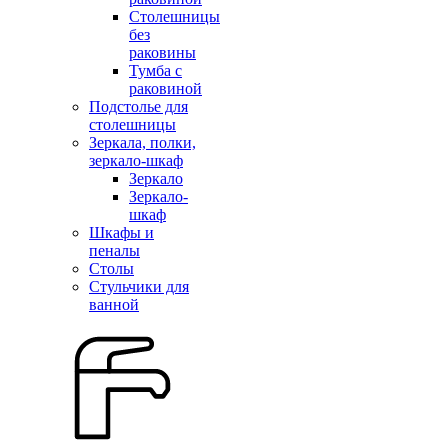
Столешницы
без
раковины
Тумба с
раковиной
Подстолье для
столешницы
Зеркала, полки,
зеркало-шкаф
Зеркало
Зеркало-
шкаф
Шкафы и
пеналы
Столы
Стульчики для
ванной