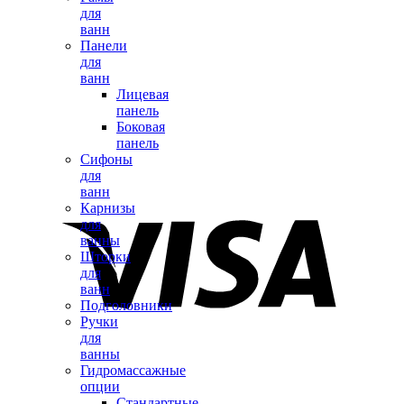
для
ванн
Панели
для
ванн
Лицевая
панель
Боковая
панель
Сифоны
для
ванн
Карнизы
для
ванны
Шторки
для
ванн
Подголовники
Ручки
для
ванны
Гидромассажные
опции
Стандартные