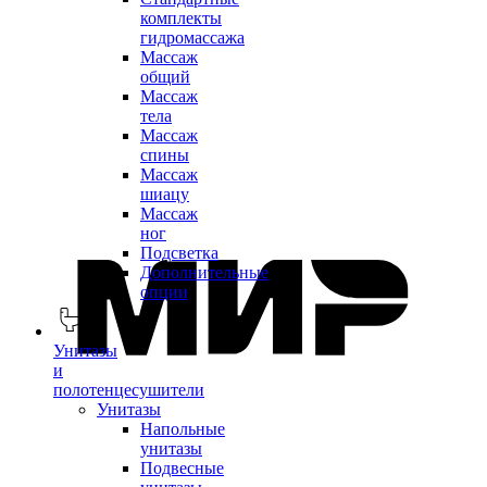
комплекты
гидромассажа
Массаж
общий
Массаж
тела
Массаж
спины
Массаж
шиацу
Массаж
ног
Подсветка
Дополнительные
опции
Унитазы
и
полотенцесушители
Унитазы
Напольные
унитазы
Подвесные