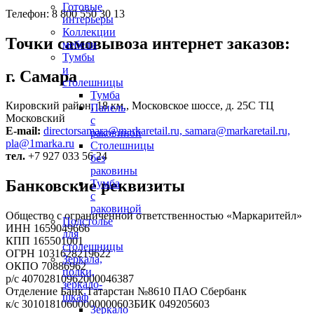
Готовые
Телефон: 8 800 550 30 13
интерьеры
Коллекции
Точки самовывоза интернет заказов:
мебели
Тумбы
и
г. Самара
столешницы
Тумба
Кировский район, 18 км., Московское шоссе, д. 25С ТЦ
Панель
Московский
с
E-mail:
directorsamara@markaretail.ru, samara@markaretail.ru,
раковиной
pla@1marka.ru
Столешницы
тел.
+7 927 033 56 24
без
раковины
Банковские реквизиты
Тумба
с
раковиной
Общество с ограниченной ответственностью «Маркаритейл»
Подстолье
ИНН 1659049666
для
КПП 165501001
столешницы
ОГРН 1031628219622
Зеркала,
ОКПО 70886962
полки,
р/с 40702810962000046387
зеркало-
Отделение Банк Татарстан №8610 ПАО Сбербанк
шкаф
к/с 30101810600000000603БИК 049205603
Зеркало