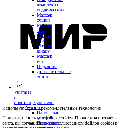
комплекты
гидромассажа
Массаж
общий
Массаж
тела
Массаж
спины
Массаж
шиацу
Массаж
ног
Подсветка
Дополнительные
опции
Унитазы
и
полотенцесушители
Унитазы
Используем куки и рекомендательные технологии
Напольные
Наш сайт использует файлы cookies. Продолжая просмотр
унитазы
сайта, вы соглашаетесь с использованием файлов cookies в
Подвесные