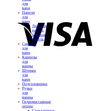
для
ванн
Панели
для
ванн
Лицевая
панель
Боковая
панель
Сифоны
для
ванн
Карнизы
для
ванны
Шторки
для
ванн
Подголовники
Ручки
для
ванны
Гидромассажные
опции
Стандартные