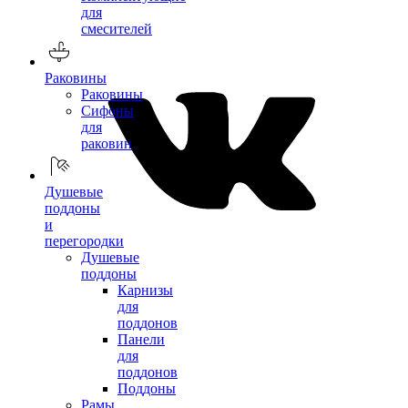
для
смесителей
Раковины
Раковины
Сифоны
для
раковин
Душевые
поддоны
и
перегородки
Душевые
поддоны
Карнизы
для
поддонов
Панели
для
поддонов
Поддоны
Рамы