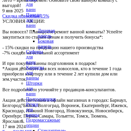
Лето – время перемен! Обновите свою ванную комнату с
для
выгодой!
ванн
9 янв 2025
Панели
Скидка новоселам 15%
для
УСЛОВИЯ АКЦИИ:
ванн
Лицевая
Вы новосел? Планируете ремонт ванной комнаты? Успейте
панель
закупиться по старым ценам и получить бонусы*:
Боковая
панель
- 15% скидки на продукцию нашего производства
Сифоны
-7% скидки на остальной ассортимент
для
ванн
И при покупке ванны подголовник в подарок!
Карнизы
*Акция действует для всех новоселов, кто в течение 1 года
для
приобрели квартиру или в течение 2 лет купили дом или
ванны
зем.участок.
Шторки
для
Все подробности уточняйте у продавцов-консультантов.
ванн
Подголовники
Акция действительна в офлайн магазинах в городах: Барнаул,
Ручки
Белгород, Бийск, Волгоград, Воронеж, Екатеринбург, Ижевск,
для
Краснодар, Нижний Новгород, Новокузнецк, Новосибирск,
ванны
Оренбург, Пермь, Самара, Тольятти, Томск, Тюмень,
Гидромассажные
Ярославль.
опции
17 янв 2024
Стандартные