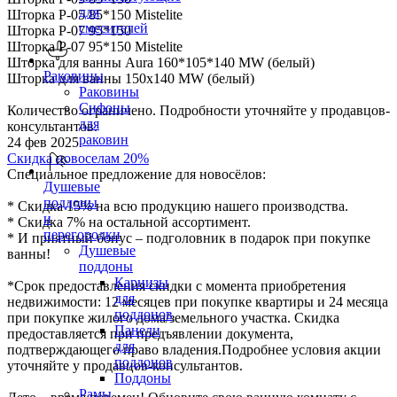
для
Шторка P-05 85*150 Mistelite
смесителей
Шторка P-07 95*150
Шторка P-07 95*150 Mistelite
Шторка для ванны Aura 160*105*140 MW (белый)
Раковины
Шторка для ванны 150х140 МW (белый)
Раковины
Сифоны
Количество ограничено. Подробности уточняйте у продавцов-
для
консультантов.
раковин
24 фев 2025
Скидка новоселам 20%
Специальное предложение для новосёлов:
Душевые
поддоны
* Скидка 15% на всю продукцию нашего производства.
и
* Скидка 7% на остальной ассортимент.
перегородки
* И приятный бонус – подголовник в подарок при покупке
Душевые
ванны!
поддоны
Карнизы
*Срок предоставления скидки с момента приобретения
для
недвижимости: 12 месяцев при покупке квартиры и 24 месяца
поддонов
при покупке жилого дома/земельного участка. Скидка
Панели
предоставляется при предъявлении документа,
для
подтверждающего право владения.Подробнее условия акции
поддонов
уточняйте у продавцов-консультантов.
Поддоны
Рамы