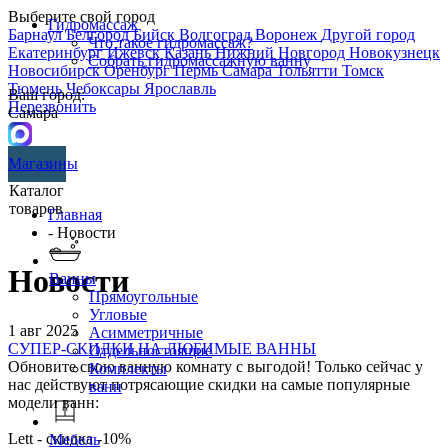
Выберите свой город
Гидромассаж
Барнаул
Белгород
Бийск
Волгоград
Воронеж
Другой город
Что такое гидромассаж?
Екатеринбург
Ижевск
Казань
Нижний Новгород
Новокузнецк
Собрать гидромассажную ванну
Новосибирск
Оренбург
Пермь
Самара
Тольятти
Томск
Тюмень
Чебоксары
Ярославль
Ваш город:
Перезвонить
Самара
Магазины
Каталог
товаров
Главная
- Новости
Новости
Ванны
Прямоугольные
Угловые
1 авг 2025
Асимметричные
СУПЕР-СКИДКИ НА ЛЮБИМЫЕ ВАННЫ
Отдельностоящие
Обновите свою ванную комнату с выгодой! Только сейчас у
Комплекты
нас действуют потрясающие скидки на самые популярные
ванн
модели ванн:
Lett - скидка -10%
Мебель