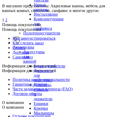
унитазы
Умные
В магазине представлены: Акриловые ванны, мебель для
унитазы
ванных комнат, смесители, санфаянс и многое другое.
Инсталляции
Комплектующие
1
2
для
Помощь покупателям
санфаянса
Помощь покупателям
Полотенцесушители
Как зарегистрироваться
Как сделать заказ
Аксессуары
Оплата
Аксессуары
Доставка
для
Самовывоз
ванной
Бумагодержатели
Информация для покупателей
Держатели
Информация для покупателей
для
Политика конфиденциальности
полотенец
Гарантия и возврат
Дозаторы,
Часто задаваемые вопросы (FAQ)
стаканы
Договор оферты
и
держатели
О компании
Ершики
О компании
Крючки
Мыльницы
Отзывы покупателей