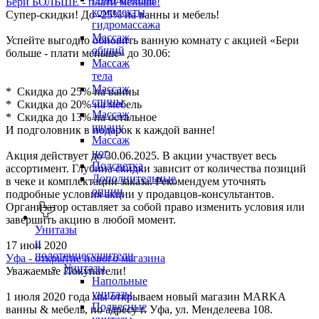
Бери БОЛЬШЕ - плати меньше!
комплекты
Супер-скидки! До -25% на ванны и мебель!
гидромассажа
Массаж
Успейте выгодно обновить ванную комнату с акцией «Бери
общий
больше - плати меньше» до 30.06:
Массаж
тела
Массаж
* Скидка до 25% на ванны
спины
* Скидка до 20% на мебель
Массаж
* Скидка до 13% на остальное
шиацу
И подголовник в подарок к каждой ванне!
Массаж
ног
Акция действует до 30.06.2025. В акции участвует весь
Подсветка
ассортимент. Глубина скидки зависит от количества позиций
Дополнительные
в чеке и комплектации заказа. Рекомендуем уточнять
опции
подробные условия акции у продавцов-консультантов.
Организатор оставляет за собой право изменить условия или
завершить акцию в любой момент.
Унитазы
и
17 июн 2020
полотенцесушители
Уфа - открытие нового магазина
Унитазы
Уважаемые Покупатели!
Напольные
унитазы
1 июля 2020 года мы открываем новый магазин MARKA
Подвесные
ванны & мебель, по адресу г. Уфа, ул. Менделеева 108.