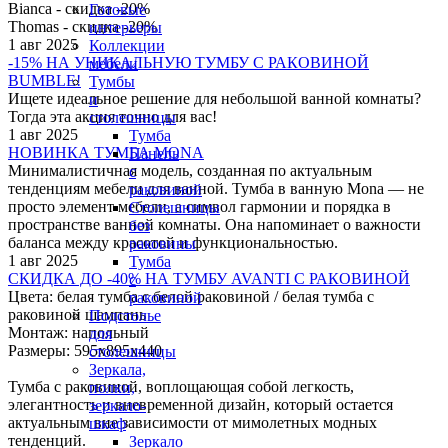
Bianca - скидка -20%
Готовые
Thomas - скидка -20%
интерьеры
1 авг 2025
Коллекции
-15% НА УНИКАЛЬНУЮ ТУМБУ С РАКОВИНОЙ
мебели
BUMBLE!
Тумбы
Ищете идеальное решение для небольшой ванной комнаты?
и
Тогда эта акция точно для вас!
столешницы
1 авг 2025
Тумба
НОВИНКА ТУМБА MONA
Панель
Минималистичная модель, созданная по актуальным
с
тенденциям мебели для ванной. Тумба в ванную Monа — не
раковиной
просто элемент мебели, а символ гармонии и порядка в
Столешницы
пространстве ванной комнаты. Она напоминает о важности
без
баланса между красотой и функциональностью.
раковины
1 авг 2025
Тумба
СКИДКА ДО -40% НА ТУМБУ AVANTI С РАКОВИНОЙ
с
Цвета: белая тумба с белой раковиной / белая тумба с
раковиной
раковиной шампань
Подстолье
Монтаж: напольный
для
Размеры: 595х895х440
столешницы
Зеркала,
Тумба с раковиной, воплощающая собой легкость,
полки,
элегантность и вневременной дизайн, который остается
зеркало-
актуальным вне зависимости от мимолетных модных
шкаф
тенденций.
Зеркало