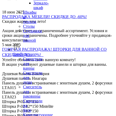
Зеркало-
шкаф
18 июн 2025
Шкафы
РАСПРОДАЖА МЕБЕЛИ! СКИДКИ ДО -60%!
и
Скидки жарче, чем лето!
пеналы
Столы
Акция действует на ограниченный ассортимент. Условия и
Стульчики
сроки акции ограничены. Подробнее уточняйте у продавцов-
для
консультантов.
ванной
5 мая 2025
ГОРЯЧАЯ РАСПРОДАЖА! ШТОРКИ ДЛЯ ВАННОЙ СО
Смесители
СКИДКОЙ ДО -60%!
Смесители
Успейте обновить свою ванную комнату!
для
В акции учасствуют душевые панели и шторки для ванны.
ванны
Смесители
Душевая панель Виктория
для
Душевая панель Ниагара
душа
Панель душевая встраиваемая с зенитным душем, 2 форсунки
Смеситель
LTA015
для
Панель душевая встраиваемая с зенитным душем, 2 форсунки
раковины
LTA023
Смесители
Шторка P-02 82*150
на
Шторка P-02 82*150 Mistelite
биде
Шторка P-03 82*150
Комплектующие
Шторка P-05 85*150