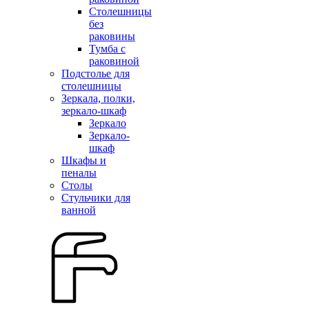
Столешницы
без
раковины
Тумба с
раковиной
Подстолье для
столешницы
Зеркала, полки,
зеркало-шкаф
Зеркало
Зеркало-
шкаф
Шкафы и
пеналы
Столы
Стульчики для
ванной