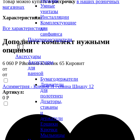
унитазы
Товар можно купить
в рассрочку
в наших розничных
Умные
магазинах
унитазы
Инсталляции
Характеристики:
Комплектующие
Все характеристики
для
санфаянса
Полотенцесушители
Дополните комплект нужными
опциями
Аксессуары
Аксессуары
6 060 Р
Раковина Классик 65 Кировит
для
от
ванной
от
Бумагодержатели
Держатели
Асимметрия - Конвей Л - спина Шиацу 12
для
Артикул:
полотенец
0 Р
Дозаторы,
стаканы
и
держатели
Ершики
Крючки
Мыльницы