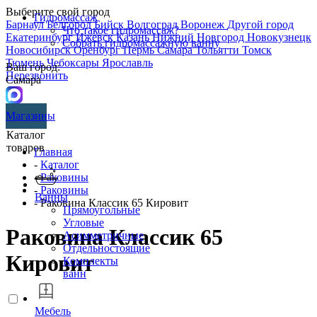
Выберите свой город
Гидромассаж
Барнаул
Белгород
Бийск
Волгоград
Воронеж
Другой город
Что такое гидромассаж?
Екатеринбург
Ижевск
Казань
Нижний Новгород
Новокузнецк
Собрать гидромассажную ванну
Новосибирск
Оренбург
Пермь
Самара
Тольятти
Томск
Тюмень
Чебоксары
Ярославль
Ваш город:
Перезвонить
Самара
Магазины
Каталог
товаров
Главная
-
Каталог
-
Раковины
-
Раковины
Ванны
- Раковина Классик 65 Кировит
Прямоугольные
Угловые
Раковина Классик 65
Асимметричные
Отдельностоящие
Кировит
Комплекты
ванн
Мебель