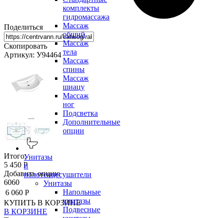
комплекты
гидромассажа
Массаж
Поделиться
общий
Массаж
Скопировать
тела
Артикул: У94464
Массаж
спины
Массаж
шиацу
Массаж
ног
Подсветка
Дополнительные
опции
Итого:
Унитазы
5 450 Р
и
Добавить опцию
полотенцесушители
6060
Унитазы
Напольные
6 060 Р
унитазы
КУПИТЬ
В КОРЗИНЕ
Подвесные
В КОРЗИНЕ