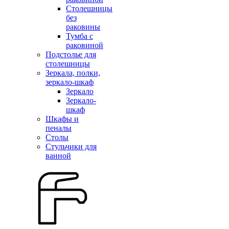
Столешницы
без
раковины
Тумба с
раковиной
Подстолье для
столешницы
Зеркала, полки,
зеркало-шкаф
Зеркало
Зеркало-
шкаф
Шкафы и
пеналы
Столы
Стульчики для
ванной