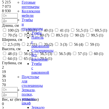
5 215
Готовые
7 073
интерьеры
8 930
Коллекции
мебели
Тумбы
и
Длина, см
столешницы
100 (
2
)
120 (
1
)
40 (
1
)
41 (
1
)
51,5 (
1
)
69,5 (
1
)
Тумба
70 (
5
)
75 (
7
)
80 (
7
)
89,5 (
1
)
90 (
2
)
99,5 (
1
)
Панель
Ширина, см
с
2,5 (
19
)
2,7 (
1
)
20 (
2
)
3 (
3
)
56 (
4
)
59 (
1
)
раковиной
Высота, см
Столешницы
48 (
1
)
56 (
2
)
56,5 (
3
)
56.5 (
8
)
57 (
1
)
60 (
1
)
без
64 (
1
)
65 (
1
)
70.5 (
1
)
раковины
Глубина, см
Тумба
2
с
19
раковиной
36
Подстолье
53
для
70
столешницы
Зеркала,
полки,
зеркало-
Вес, кг (без упаковки)
шкаф
0
Зеркало
2