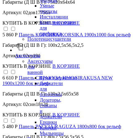
унитазы
Габариты (Д Ш В Г): 75x20x64x64
Умные
унитазы
Артикул: 02дов1775бл
Инсталляции
Комплектующие
КУПИТЬ
В КОРЗИНЕ
В КОРЗИНЕ
для
санфаянса
5 860 Р
Панель КОРСИКА/KORSIKA 1900х1000 бок рельеф
Полотенцесушители
Габариты (Д Ш В Г): 100x2,5x56,5x2,5
Аксессуары
Артикул: 02кр19б
Аксессуары
КУПИТЬ
В КОРЗИНЕ
В КОРЗИНЕ
для
ванной
Бумагодержатели
6 610 Р
Панель СИРАКУЗА НЬЮ/SIRAKUSA NEW
Держатели
1900х1200 бок рельеф
для
Габариты (Д Ш В Г): 120x2,5x65x58
полотенец
Дозаторы,
Артикул: 02син1812б
стаканы
и
КУПИТЬ
В КОРЗИНЕ
В КОРЗИНЕ
держатели
Ершики
5 480 Р
Панель РАГУЗА/RAGUZA 1800х800 бок рельеф
Крючки
Мыльницы
Габариты (Д Ш В Г): 80x2,5x56,5x56,5