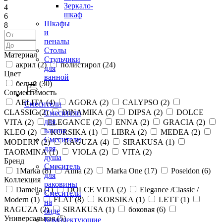
Зеркало-
4
шкаф
6
Шкафы
8
и
пеналы
Столы
Материал
Стульчики
акрил (
2
)
полистирол (
24
)
для
Цвет
ванной
белый (
30
)
Совместимость
AELITA (
4
)
AGORA (
2
)
CALYPSO (
2
)
Смесители
CLASSIC (
2
)
DINAMIKA (
2
)
DIPSA (
2
)
DOLCE
Смесители
для
VITA (
2
)
ELEGANCE (
2
)
ENNA (
2
)
GRACIA (
2
)
ванны
KLEO (
2
)
KORSIKA (
1
)
LIBRA (
2
)
MEDEA (
2
)
Смесители
MODERN (
2
)
RAGUZA (
4
)
SIRAKUSA (
1
)
для
TAORMINA (
1
)
VIOLA (
2
)
VITA (
2
)
душа
Бренд
Смеситель
1Marka (
8
)
Aima (
2
)
Marka One (
17
)
Poseidon (
6
)
для
Коллекция
раковины
Damelia (
1
)
DOLCE VITA (
2
)
Elegance /Classic /
Смесители
Modern (
1
)
FLAT (
8
)
KORSIKA (
1
)
LETT (
1
)
на
RAGUZA (
2
)
SIRAKUSA (
1
)
боковая (
6
)
биде
Универсальная (
5
)
Комплектующие