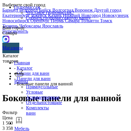
Выберите свой город
Гидромассаж
Барнаул
Белгород
Бийск
Волгоград
Воронеж
Другой город
Что такое гидромассаж?
Екатеринбург
Ижевск
Казань
Нижний Новгород
Новокузнецк
Собрать гидромассажную ванну
Новосибирск
Оренбург
Пермь
Самара
Тольятти
Томск
Тюмень
Чебоксары
Ярославль
Ваш город:
Перезвонить
Самара
Магазины
Каталог
товаров
Главная
-
Каталог
-
Опции для ванн
-
Панели для ванн
Ванны
- Боковые панели для ванной
Прямоугольные
Угловые
Боковые панели для ванной
Асимметричные
Отдельностоящие
Комплекты
Фильтр
ванн
Цена
1 500
3 358
Мебель