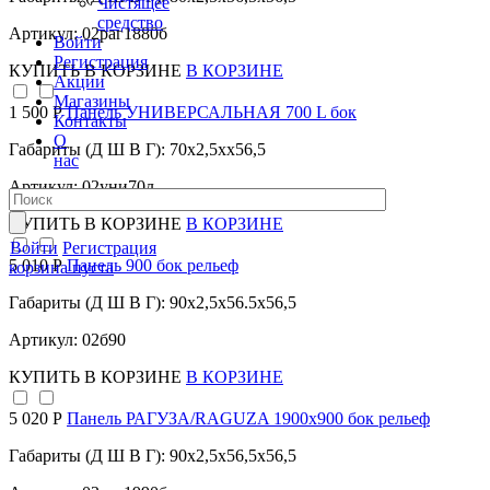
Чистящее
средство
Артикул: 02раг1880б
Войти
Регистрация
КУПИТЬ
В КОРЗИНЕ
В КОРЗИНЕ
Акции
Магазины
1 500 Р
Панель УНИВЕРСАЛЬНАЯ 700 L бок
Контакты
О
Габариты (Д Ш В Г): 70x2,5xx56,5
нас
Артикул: 02уни70л
КУПИТЬ
В КОРЗИНЕ
В КОРЗИНЕ
Войти
Регистрация
5 010 Р
Панель 900 бок рельеф
корзина пуста
Габариты (Д Ш В Г): 90x2,5x56.5x56,5
Артикул: 02б90
КУПИТЬ
В КОРЗИНЕ
В КОРЗИНЕ
5 020 Р
Панель РАГУЗА/RAGUZA 1900х900 бок рельеф
Габариты (Д Ш В Г): 90x2,5x56,5x56,5