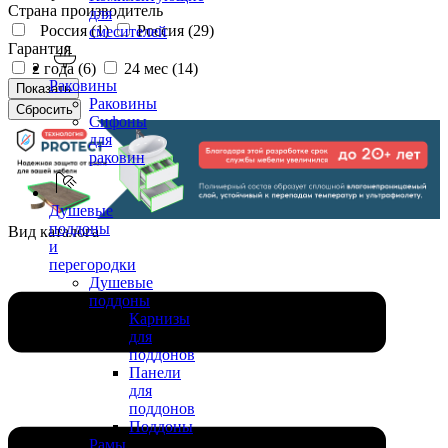
Страна производитель
для
Россия (
1
)
Россия (
29
)
смесителей
Гарантия
2 года (
6
)
24 мес (
14
)
Раковины
Раковины
Сифоны
для
раковин
Душевые
поддоны
Вид каталога
и
перегородки
Душевые
поддоны
Карнизы
для
поддонов
Панели
для
поддонов
Поддоны
Рамы