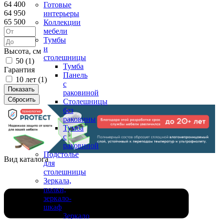
64 400
Готовые
64 950
интерьеры
65 500
Коллекции
мебели
Тумбы
и
Высота, см
столешницы
50 (
1
)
Тумба
Гарантия
Панель
10 лет (
1
)
с
раковиной
Столешницы
без
раковины
Тумба
с
раковиной
Подстолье
Вид каталога
для
столешницы
Зеркала,
полки,
зеркало-
шкаф
Зеркало