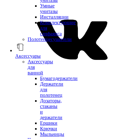
унитазы
Умные
унитазы
Инсталляции
Комплектующие
для
санфаянса
Полотенцесушители
Аксессуары
Аксессуары
для
ванной
Бумагодержатели
Держатели
для
полотенец
Дозаторы,
стаканы
и
держатели
Ершики
Крючки
Мыльницы