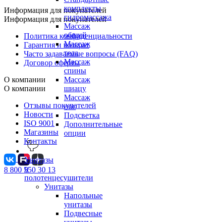
комплекты
Информация для покупателей
гидромассажа
Информация для покупателей
Массаж
общий
Политика конфиденциальности
Массаж
Гарантия и возврат
тела
Часто задаваемые вопросы (FAQ)
Массаж
Договор оферты
спины
О компании
Массаж
О компании
шиацу
Массаж
Отзывы покупателей
ног
Новости
Подсветка
ISO 9001
Дополнительные
Магазины
опции
Контакты
Унитазы
и
8 800 550 30 13
полотенцесушители
Унитазы
Напольные
унитазы
Подвесные