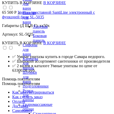
КУПИТЬ
В КОРЗИНЕ
В КОРЗИНЕ
для
ванн
65 500 Р
Унитаз приставной SantiLine электронный с
Панели
функцией биде SL-5035
для
ванн
Габариты (Д Ш В Г): xx50x
Лицевая
панель
Артикул: SL-5035
Боковая
панель
КУПИТЬ
В КОРЗИНЕ
В КОРЗИНЕ
Сифоны
для
ванн
✅ Умные унитазы купить в городе Самара недорого.
Карнизы
✅ Широкий ассортимент сантехники от производителя
для
✅ 2 видов в каталоге Умные унитазы по цене от
ванны
63300.08 руб.
Шторки
для
Помощь покупателям
ванн
Помощь покупателям
Подголовники
Ручки
Как зарегистрироваться
для
Как сделать заказ
ванны
Оплата
Гидромассажные
Доставка
опции
Самовывоз
Стандартные