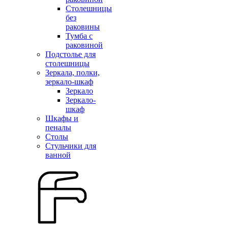
Столешницы
без
раковины
Тумба с
раковиной
Подстолье для
столешницы
Зеркала, полки,
зеркало-шкаф
Зеркало
Зеркало-
шкаф
Шкафы и
пеналы
Столы
Стульчики для
ванной