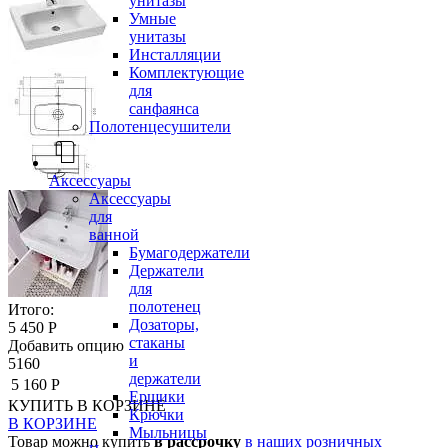
унитазы
Умные
унитазы
Инсталляции
Комплектующие
для
санфаянса
Полотенцесушители
Аксессуары
Аксессуары
для
ванной
Бумагодержатели
Держатели
для
полотенец
Итого:
Дозаторы,
5 450 Р
стаканы
Добавить опцию
и
5160
держатели
5 160 Р
Ершики
КУПИТЬ
В КОРЗИНЕ
Крючки
В КОРЗИНЕ
Мыльницы
Товар можно купить
в рассрочку
в наших розничных