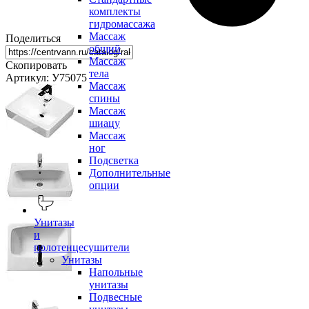
комплекты
гидромассажа
Массаж
Поделиться
общий
Массаж
Скопировать
тела
Артикул: У75075
Массаж
спины
Массаж
шиацу
Массаж
ног
Подсветка
Дополнительные
опции
Унитазы
и
полотенцесушители
Унитазы
Напольные
унитазы
Подвесные