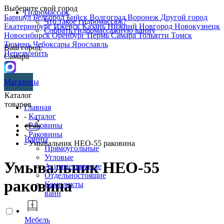
Выберите свой город
Гидромассаж
Барнаул
Белгород
Бийск
Волгоград
Воронеж
Другой город
Что такое гидромассаж?
Екатеринбург
Ижевск
Казань
Нижний Новгород
Новокузнецк
Собрать гидромассажную ванну
Новосибирск
Оренбург
Пермь
Самара
Тольятти
Томск
Тюмень
Чебоксары
Ярославль
Ваш город:
Перезвонить
Самара
Магазины
Каталог
товаров
Главная
-
Каталог
-
Раковины
-
Раковины
Ванны
- Умывальник НЕО-55 раковина
Прямоугольные
Угловые
Умывальник НЕО-55
Асимметричные
Отдельностоящие
раковина
Комплекты
ванн
Мебель