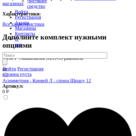
Чистящее
магазинах
средство
Войти
Характеристики:
Регистрация
Акции
Все характеристики
Магазины
Контакты
Дополните комплект нужными
О
опциями
нас
5 160 Р
Умывальник НЕО-55 раковина
от
Войти
Регистрация
от
корзина пуста
Асимметрия - Конвей Л - спина Шиацу 12
Артикул:
0 Р