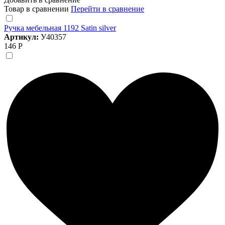
Товар в сравнении
Перейти в сравнение
Ручка мебельная 1192 Satin silver
Артикул:
У40357
146 Р