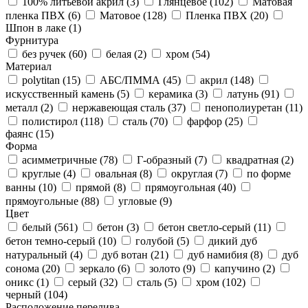
100% литьевой акрил (
3
)
Глянцевое (
102
)
Матовая
пленка ПВХ (
6
)
Матовое (
128
)
Пленка ПВХ (
20
)
Шпон в лаке (
1
)
Фурнитура
без ручек (
60
)
белая (
2
)
хром (
54
)
Материал
polytitan (
15
)
АБС/ПММА (
45
)
акрил (
148
)
искусственный камень (
5
)
керамика (
3
)
латунь (
91
)
металл (
2
)
нержавеющая сталь (
37
)
пенополиуретан (
11
)
полистирол (
118
)
сталь (
70
)
фарфор (
25
)
фаянс (
15
)
Форма
асимметричные (
78
)
Г-образный (
7
)
квадратная (
2
)
круглые (
4
)
овальная (
8
)
округлая (
7
)
по форме
ванны (
10
)
прямой (
8
)
прямоугольная (
40
)
прямоугольные (
88
)
угловые (
9
)
Цвет
белый (
561
)
бетон (
3
)
бетон светло-серый (
11
)
бетон темно-серый (
10
)
голубой (
5
)
дикий дуб
натуральный (
4
)
дуб вотан (
21
)
дуб намибия (
8
)
дуб
сонома (
20
)
зеркало (
6
)
золото (
9
)
капучино (
2
)
оникс (
1
)
серый (
32
)
сталь (
5
)
хром (
102
)
черный (
104
)
Расположение перелива