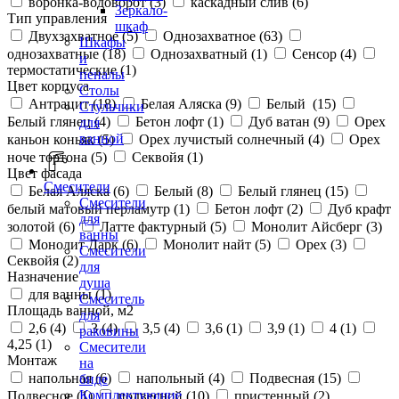
воронка-водоворот (
3
)
каскадный слив (
6
)
Зеркало-
Тип управления
шкаф
Двухзахватное (
5
)
Однозахватное (
63
)
Шкафы
однозахватные (
18
)
Однозахватный (
1
)
Сенсор (
4
)
и
термостатические (
1
)
пеналы
Цвет корпуса
Столы
Антрацит (
18
)
Белая Аляска (
9
)
Белый (
15
)
Стульчики
Белый глянец (
4
)
Бетон лофт (
1
)
Дуб ватан (
9
)
Орех
для
ванной
каньон коньяк (
5
)
Орех лучистый солнечный (
4
)
Орех
ноче тортона (
5
)
Секвойя (
1
)
Цвет фасада
Смесители
Белая Аляска (
6
)
Белый (
8
)
Белый глянец (
15
)
Смесители
белый матовый перламутр (
1
)
Бетон лофт (
2
)
Дуб крафт
для
золотой (
6
)
Латте фактурный (
5
)
Монолит Айсберг (
3
)
ванны
Монолит Дарк (
6
)
Монолит найт (
5
)
Орех (
3
)
Смесители
Секвойя (
2
)
для
Назначение
душа
для ванны (
1
)
Смеситель
Площадь ванной, м2
для
2,6 (
4
)
3 (
4
)
3,5 (
4
)
3,6 (
1
)
3,9 (
1
)
4 (
1
)
раковины
4,25 (
1
)
Смесители
Монтаж
на
напольная (
6
)
напольный (
4
)
Подвесная (
15
)
биде
Комплектующие
Подвесное (
1
)
подвесной (
10
)
пристенный (
2
)