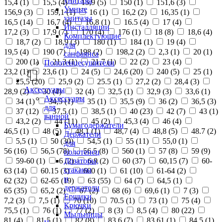
унитазы
15,4 (
1
)
15,5 (
4
)
15,9 (
5
)
150 (
1
)
151,6 (
3
)
Умные
156,9 (
3
)
159,1 (
1
)
16 (
1
)
16,2 (
2
)
16,35 (
1
)
унитазы
16,5 (
14
)
16,7 (
4
)
16,8 (
1
)
16.5 (
4
)
17 (
4
)
Инсталляции
17,2 (
3
)
17,9 (
7
)
170 (
4
)
176 (
1
)
18 (
8
)
18,6 (
4
)
Комплектующие
18,7 (
2
)
18,9 (
3
)
180 (
1
)
184 (
1
)
19 (
4
)
для
19,5 (
4
)
190 (
7
)
198 (
2
)
198,2 (
2
)
2,3 (
1
)
20 (
1
)
санфаянса
200 (
1
)
21,3 (
1
)
21,7 (
1
)
22 (
2
)
23 (
4
)
Полотенцесушители
23,2 (
1
)
23,6 (
1
)
24 (
5
)
24,6 (
20
)
240 (
5
)
25 (
1
)
25,5 (
20
)
25,9 (
2
)
25.5 (
1
)
27,2 (
2
)
28,4 (
3
)
Аксессуары
28,9 (
2
)
30 (
4
)
32 (
4
)
32,5 (
1
)
32,9 (
3
)
33,6 (
1
)
Аксессуары
34 (
1
)
34,5 (
1
)
35 (
1
)
35,5 (
9
)
36 (
2
)
36,5 (
3
)
для
37 (
12
)
37,5 (
1
)
38,5 (
1
)
40 (
23
)
42 (
7
)
43 (
1
)
ванной
43,2 (
2
)
44 (
11
)
45 (
2
)
45,3 (
4
)
46 (
4
)
Бумагодержатели
46,5 (
1
)
48 (
5
)
48,1 (
1
)
48,7 (
4
)
48,8 (
5
)
48.7 (
2
)
Держатели
5,5 (
1
)
50 (
30
)
54,5 (
1
)
55 (
11
)
55,0 (
1
)
для
56 (
16
)
56,5 (
78
)
56.5 (
8
)
560 (
1
)
57 (
8
)
59 (
9
)
полотенец
Дозаторы,
59-60 (
1
)
6 (
2
)
6,9 (
2
)
60 (
37
)
60,15 (
7
)
60-
стаканы
63 (
14
)
60.15 (
3
)
600 (
1
)
61 (
10
)
61-64 (
2
)
и
62 (
32
)
62-65 (
19
)
63 (
55
)
64 (
7
)
64,5 (
1
)
держатели
65 (
35
)
65,2 (
2
)
67 (
2
)
68 (
6
)
69,6 (
1
)
7 (
3
)
Ершики
7,2 (
3
)
7,5 (
1
)
70 (
10
)
70.5 (
1
)
73 (
1
)
75 (
4
)
Крючки
75,5 (
1
)
76 (
1
)
77 (
2
)
8 (
3
)
8,5 (
4
)
80 (
22
)
Мыльницы
81 (
4
)
81,5 (
1
)
82 (
8
)
83,6 (
7
)
83,61 (
1
)
84,5 (
1
)