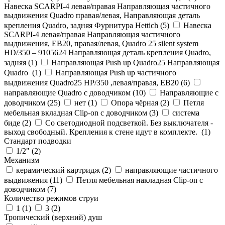
Навеска SCARPI-4 левая/правая Направляющая частичного
выдвижения Quadro правая/левая, Направляющая деталь
крепления Quadro, задняя Фурнитура Hettich (
5
)
Навеска
SCARPI-4 левая/правая Направляющая частичного
выдвижения, ЕВ20, правая/левая, Quadro 25 silent system
HD/350 – 9105624 Направляющая деталь крепления Quadro,
задняя (
1
)
Направляющая Push up Quadro25 Направляющая
Quadro (
1
)
Направляющая Push up частичного
выдвижения Quadro25 НР/350 ,левая/правая, ЕВ20 (
6
)
направляющие Quadro с доводчиком (
10
)
Направляющие с
доводчиком (
25
)
нет (
1
)
Опора чёрная (
2
)
Петля
мебельная вкладная Clip-on с доводчиком (
3
)
система
биде (
2
)
Со светодиодной подсветкой. Без выключателя -
выход свободный. Крепления к стене идут в комплекте. (
1
)
Стандарт подводки
1/2" (
2
)
Механизм
керамический картридж (
2
)
направляющие частичного
выдвижения (
11
)
Петля мебельная накладная Clip-on с
доводчиком (
7
)
Количество режимов струи
1 (
1
)
3 (
2
)
Тропический (верхний) душ