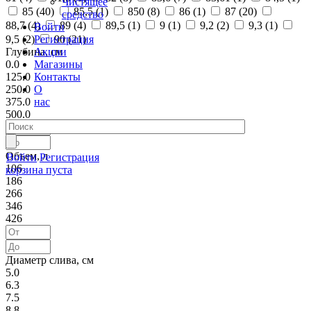
Чистящее
85 (
40
)
85,5 (
1
)
850 (
8
)
86 (
1
)
87 (
20
)
средство
88,7 (
4
)
89 (
4
)
89,5 (
1
)
9 (
1
)
9,2 (
2
)
9,3 (
1
)
Войти
Регистрация
9,5 (
2
)
90 (
21
)
Акции
Глубина, см
Магазины
0.0
Контакты
125.0
О
250.0
нас
375.0
500.0
Объем, л
Войти
Регистрация
106
корзина пуста
186
266
346
426
Диаметр слива, см
5.0
6.3
7.5
8.8