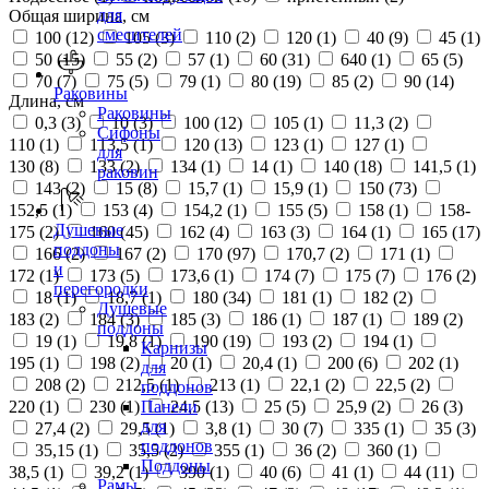
для
Общая ширина, см
смесителей
100 (
12
)
105 (
3
)
110 (
2
)
120 (
1
)
40 (
9
)
45 (
1
)
50 (
15
)
55 (
2
)
57 (
1
)
60 (
31
)
640 (
1
)
65 (
5
)
70 (
7
)
75 (
5
)
79 (
1
)
80 (
19
)
85 (
2
)
90 (
14
)
Раковины
Длина, см
Раковины
0,3 (
3
)
10 (
3
)
100 (
12
)
105 (
1
)
11,3 (
2
)
Сифоны
110 (
1
)
113,5 (
1
)
120 (
13
)
123 (
1
)
127 (
1
)
для
130 (
8
)
133 (
2
)
134 (
1
)
14 (
1
)
140 (
18
)
141,5 (
1
)
раковин
143 (
2
)
15 (
8
)
15,7 (
1
)
15,9 (
1
)
150 (
73
)
152,5 (
1
)
153 (
4
)
154,2 (
1
)
155 (
5
)
158 (
1
)
158-
Душевые
175 (
2
)
160 (
45
)
162 (
4
)
163 (
3
)
164 (
1
)
165 (
17
)
поддоны
166 (
2
)
167 (
2
)
170 (
97
)
170,7 (
2
)
171 (
1
)
и
172 (
1
)
173 (
5
)
173,6 (
1
)
174 (
7
)
175 (
7
)
176 (
2
)
перегородки
18 (
1
)
18,7 (
1
)
180 (
34
)
181 (
1
)
182 (
2
)
Душевые
183 (
2
)
184 (
3
)
185 (
3
)
186 (
1
)
187 (
1
)
189 (
2
)
поддоны
19 (
1
)
19,8 (
1
)
190 (
19
)
193 (
2
)
194 (
1
)
Карнизы
195 (
1
)
198 (
2
)
20 (
1
)
20,4 (
1
)
200 (
6
)
202 (
1
)
для
208 (
2
)
212,5 (
1
)
213 (
1
)
22,1 (
2
)
22,5 (
2
)
поддонов
220 (
1
)
230 (
1
)
24,5 (
13
)
25 (
5
)
25,9 (
2
)
26 (
3
)
Панели
для
27,4 (
2
)
29,5 (
1
)
3,8 (
1
)
30 (
7
)
335 (
1
)
35 (
3
)
поддонов
35,15 (
1
)
35,5 (
2
)
355 (
1
)
36 (
2
)
360 (
1
)
Поддоны
38,5 (
1
)
39,2 (
1
)
390 (
1
)
40 (
6
)
41 (
1
)
44 (
11
)
Рамы