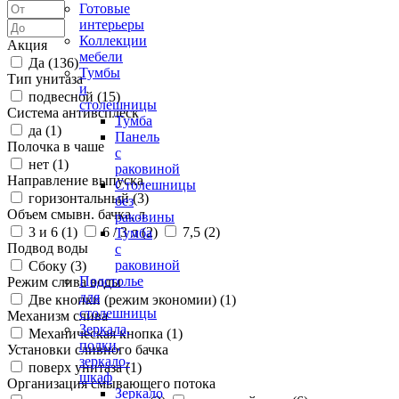
Готовые
интерьеры
Коллекции
Акция
мебели
Да (
136
)
Тумбы
Тип унитаза
и
подвесной (
15
)
столешницы
Система антивсплеск
Тумба
да (
1
)
Панель
Полочка в чаше
с
нет (
1
)
раковиной
Направление выпуска
Столешницы
горизонтальный (
3
)
без
Объем смывн. бачка, л
раковины
3 и 6 (
1
)
6 / 3 л (
2
)
7,5 (
2
)
Тумба
Подвод воды
с
раковиной
Сбоку (
3
)
Подстолье
Режим слива воды
для
Две кнопки (режим экономии) (
1
)
столешницы
Механизм слива
Зеркала,
Механическая кнопка (
1
)
полки,
Установки сливного бачка
зеркало-
поверх унитаза (
1
)
шкаф
Организация смывающего потока
Зеркало