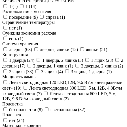
Количество отверстий для смесителя
1 (
1
)
1 (
14
)
Расположение смесителя
посередине (
9
)
справа (
1
)
Ограничение температуры
нет (
1
)
Функция экономии расхода
есть (
1
)
Система хранения
дверцы (
68
)
дверцы, ящики (
12
)
ящики (
51
)
Конструкция
1 дверца (
24
)
1 дверца, 2 ящика (
3
)
1 ящик (
28
)
2
дверцы (
17
)
2 дверцы, 1 ящик (
1
)
2 дверцы, 2 ящика (
2
)
2 ящика (
33
)
3 ящика (
4
)
3 ящика, 1 дверца (
1
)
Мощность лампы
Лента светодиодная 120 LED,12В, 9,6 Вт\м «нейтральный
свет» (
19
)
Лента светодиодная 300 LED, 5 м, 12В, 4,8Вт\м
«холодный свет» (
7
)
Лента светодиодная 600 LED, 5 м,
12В, 9,6 Вт\м «холодный свет» (
2
)
Подсветка
без подсветки (
8
)
светодиодная (
32
)
Подогрев
нет (
24
)
Материал раковины