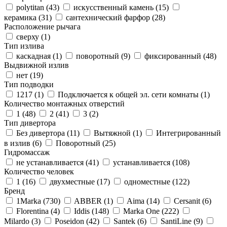
polytitan (
43
)
искусственный камень (
15
)
керамика (
31
)
сантехнический фарфор (
28
)
Расположение рычага
сверху (
1
)
Тип излива
каскадная (
1
)
поворотный (
9
)
фиксированный (
48
)
Выдвижной излив
нет (
19
)
Тип подводки
1217 (
1
)
Подключается к общей эл. сети комнаты (
1
)
Количество монтажных отверстий
1 (
48
)
2 (
41
)
3 (
2
)
Тип дивертора
Без дивертора (
11
)
Вытяжной (
1
)
Интегрированный
в излив (
6
)
Поворотный (
25
)
Гидромассаж
не устанавливается (
41
)
устанавливается (
108
)
Количество человек
1 (
16
)
двухместные (
17
)
одноместные (
122
)
Бренд
1Marka (
730
)
ABBER (
1
)
Aima (
14
)
Cersanit (
6
)
Florentina (
4
)
Iddis (
148
)
Marka One (
222
)
Milardo (
3
)
Poseidon (
42
)
Santek (
6
)
SantiLine (
9
)