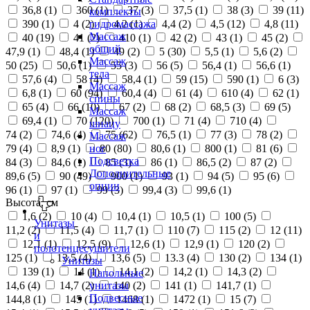
36,8 (
1
)
360 (
1
)
37 (
3
)
37,5 (
1
)
38 (
3
)
39 (
11
)
комплекты
390 (
1
)
4 (
2
)
4,2 (
1
)
4,4 (
2
)
4,5 (
12
)
4,8 (
11
)
гидромассажа
Массаж
40 (
19
)
41 (
2
)
410 (
1
)
42 (
2
)
43 (
1
)
45 (
2
)
общий
47,9 (
1
)
48,4 (
1
)
49 (
2
)
5 (
30
)
5,5 (
1
)
5,6 (
2
)
Массаж
50 (
25
)
50,6 (
1
)
55 (
3
)
56 (
5
)
56,4 (
1
)
56,6 (
1
)
тела
57,6 (
4
)
58 (
4
)
58,4 (
1
)
59 (
15
)
590 (
1
)
6 (
3
)
Массаж
6,8 (
1
)
60 (
94
)
60,4 (
4
)
61 (
4
)
610 (
4
)
62 (
1
)
спины
65 (
4
)
66 (
10
)
67 (
2
)
68 (
2
)
68,5 (
3
)
69 (
5
)
Массаж
69,4 (
1
)
70 (
120
)
700 (
1
)
71 (
4
)
710 (
4
)
шиацу
74 (
2
)
74,6 (
4
)
75 (
62
)
76,5 (
1
)
77 (
3
)
78 (
2
)
Массаж
79 (
4
)
8,9 (
1
)
80 (
80
)
80,6 (
1
)
800 (
1
)
81 (
6
)
ног
Подсветка
84 (
3
)
84,6 (
1
)
85 (
3
)
86 (
1
)
86,5 (
2
)
87 (
2
)
Дополнительные
89,6 (
5
)
90 (
49
)
900 (
1
)
93 (
1
)
94 (
5
)
95 (
6
)
опции
96 (
1
)
97 (
1
)
99 (
3
)
99,4 (
3
)
99,6 (
1
)
Высота, см
1,6 (
2
)
10 (
4
)
10,4 (
1
)
10,5 (
1
)
100 (
5
)
Унитазы
11,2 (
2
)
11,5 (
4
)
11,7 (
1
)
110 (
7
)
115 (
2
)
12 (
11
)
и
12,1 (
1
)
12,5 (
9
)
12,6 (
1
)
12,9 (
1
)
120 (
2
)
полотенцесушители
125 (
1
)
13,5 (
4
)
13,6 (
5
)
13.3 (
4
)
130 (
2
)
134 (
1
)
Унитазы
139 (
1
)
14 (
1
)
14,1 (
2
)
14,2 (
1
)
14,3 (
2
)
Напольные
14,6 (
4
)
14,7 (
2
)
140 (
2
)
141 (
1
)
141,7 (
1
)
унитазы
Подвесные
144,8 (
1
)
145 (
1
)
1468 (
1
)
1472 (
1
)
15 (
7
)