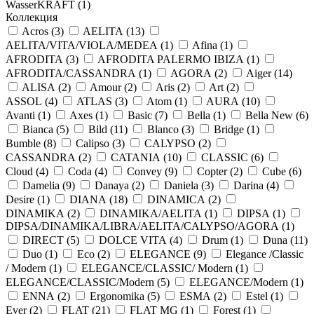
WasserKRAFT (
1
)
Коллекция
Acros (
3
)
AELITA (
13
)
AELITA/VITA/VIOLA/MEDEA (
1
)
Afina (
1
)
AFRODITA (
3
)
AFRODITA PALERMO IBIZA (
1
)
AFRODITA/CASSANDRA (
1
)
AGORA (
2
)
Aiger (
14
)
ALISA (
2
)
Amour (
2
)
Aris (
2
)
Art (
2
)
ASSOL (
4
)
ATLAS (
3
)
Atom (
1
)
AURA (
10
)
Avanti (
1
)
Axes (
1
)
Basic (
7
)
Bella (
1
)
Bella New (
6
)
Bianca (
5
)
Bild (
11
)
Blanco (
3
)
Bridge (
1
)
Bumble (
8
)
Calipso (
3
)
CALYPSO (
2
)
CASSANDRA (
2
)
CATANIA (
10
)
CLASSIC (
6
)
Cloud (
4
)
Coda (
4
)
Convey (
9
)
Copter (
2
)
Cube (
6
)
Damelia (
9
)
Danaya (
2
)
Daniela (
3
)
Darina (
4
)
Desire (
1
)
DIANA (
18
)
DINAMICA (
2
)
DINAMIKA (
2
)
DINAMIKA/AELITA (
1
)
DIPSA (
1
)
DIPSA/DINAMIKA/LIBRA/AELITA/CALYPSO/AGORA (
1
)
DIRECT (
5
)
DOLCE VITA (
4
)
Drum (
1
)
Duna (
11
)
Duo (
1
)
Eco (
2
)
ELEGANCE (
9
)
Elegance /Classic
/ Modern (
1
)
ELEGANCE/CLASSIC/ Modern (
1
)
ELEGANCE/CLASSIC/Modern (
5
)
ELEGANCE/Modern (
1
)
ENNA (
2
)
Ergonomika (
5
)
ESMA (
2
)
Estel (
1
)
Ever (
2
)
FLAT (
21
)
FLAT MG (
1
)
Forest (
1
)