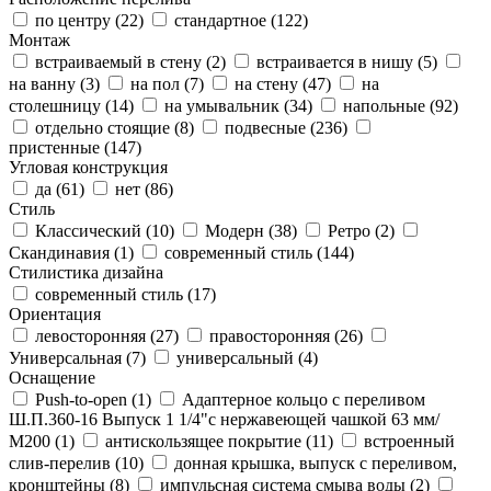
по центру (
22
)
стандартное (
122
)
Монтаж
встраиваемый в стену (
2
)
встраивается в нишу (
5
)
на ванну (
3
)
на пол (
7
)
на стену (
47
)
на
столешницу (
14
)
на умывальник (
34
)
напольные (
92
)
отдельно стоящие (
8
)
подвесные (
236
)
пристенные (
147
)
Угловая конструкция
да (
61
)
нет (
86
)
Стиль
Классический (
10
)
Модерн (
38
)
Ретро (
2
)
Скандинавия (
1
)
современный стиль (
144
)
Стилистика дизайна
современный стиль (
17
)
Ориентация
левосторонняя (
27
)
правосторонняя (
26
)
Универсальная (
7
)
универсальный (
4
)
Оснащение
Push-to-open (
1
)
Адаптерное кольцо с переливом
Ш.П.360-16 Выпуск 1 1/4"с нержавеющей чашкой 63 мм/
М200 (
1
)
антискользящее покрытие (
11
)
встроенный
слив-перелив (
10
)
донная крышка, выпуск с переливом,
кронштейны (
8
)
импульсная система смыва воды (
2
)