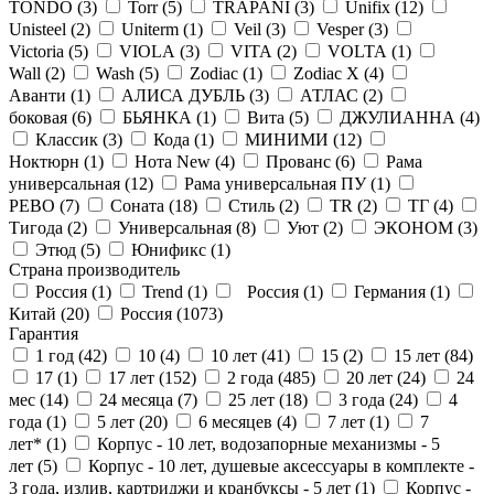
TONDO (
3
)
Torr (
5
)
TRAPANI (
3
)
Unifix (
12
)
Unisteel (
2
)
Uniterm (
1
)
Veil (
3
)
Vesper (
3
)
Victoria (
5
)
VIOLA (
3
)
VITA (
2
)
VOLTA (
1
)
Wall (
2
)
Wash (
5
)
Zodiac (
1
)
Zodiac X (
4
)
Аванти (
1
)
АЛИСА ДУБЛЬ (
3
)
АТЛАС (
2
)
боковая (
6
)
БЬЯНКА (
1
)
Вита (
5
)
ДЖУЛИАННА (
4
)
Классик (
3
)
Кода (
1
)
МИНИМИ (
12
)
Ноктюрн (
1
)
Нота New (
4
)
Прованс (
6
)
Рама
универсальная (
12
)
Рама универсальная ПУ (
1
)
РЕВО (
7
)
Соната (
18
)
Стиль (
2
)
ТR (
2
)
ТГ (
4
)
Тигода (
2
)
Универсальная (
8
)
Уют (
2
)
ЭКОНОМ (
3
)
Этюд (
5
)
Юнификс (
1
)
Страна производитель
Россия (
1
)
Trend (
1
)
Россия (
1
)
Германия (
1
)
Китай (
20
)
Россия (
1073
)
Гарантия
1 год (
42
)
10 (
4
)
10 лет (
41
)
15 (
2
)
15 лет (
84
)
17 (
1
)
17 лет (
152
)
2 года (
485
)
20 лет (
24
)
24
мес (
14
)
24 месяца (
7
)
25 лет (
18
)
3 года (
24
)
4
года (
1
)
5 лет (
20
)
6 месяцев (
4
)
7 лет (
1
)
7
лет* (
1
)
Корпус - 10 лет, водозапорные механизмы - 5
лет (
5
)
Корпус - 10 лет, душевые аксессуары в комплекте -
3 года, излив, картриджи и кранбуксы - 5 лет (
1
)
Корпус -