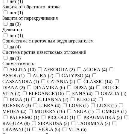
нет (
1
)
Защита от обратного потока
нет (
1
)
Защита от перекручивания
да (
3
)
Девиатор
нет (
1
)
Совместима с проточным водонагревателем
да (
4
)
Система против известковых отложений
да (
3
)
Совместимость
AELITA (
10
)
AFRODITA (
2
)
AGORA (
4
)
ASSOL (
1
)
AURA (
2
)
CALYPSO (
4
)
CASSANDRA (
1
)
CATANIA (
2
)
CLASSIC (
14
)
DIANA (
2
)
DINAMIKA (
6
)
DIPSA (
4
)
DOLCE
VITA (
2
)
ELEGANCE (
16
)
ENNA (
4
)
GRACIA (
5
)
IBIZA (
1
)
JULIANNA (
2
)
KLEO (
4
)
KORSIKA (
3
)
LIBRA (
4
)
LOVE (
1
)
LUXE (
1
)
MEDEA (
4
)
MODERN (
16
)
NEGA (
1
)
OMEGA (
1
)
PALERMO (
1
)
PICCOLO (
1
)
PRAGMATIKA (
2
)
RAGUZA (
8
)
SIRAKUSA (
2
)
TAORMINA (
3
)
TRAPANI (
1
)
VIOLA (
6
)
VITA (
6
)