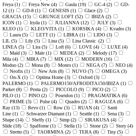
Freya (
1
)
Freya New (
4
)
Gaula (
19
)
GC-4 (
2
)
GD-
12 (
1
)
GD-8 (
1
)
GENESIS (
1
)
Glace (
2
)
GRACIA (
15
)
GRUNGE LOFT (
52
)
IBIZA (
2
)
ICON (
1
)
Iryda (
1
)
JULIANNA (
12
)
JULY (
3
)
KLEO (
1
)
KLEO/VITA (
1
)
KORSIKA (
4
)
Kvadro (
3
)
Laura (
5
)
LETT (
1
)
LIBRA (
1
)
LIDO (
3
)
LIL (
5
)
Lily (
5
)
Lina (
5
)
Lina Classic (
2
)
LINEA (
5
)
Lira (
5
)
Loft (
6
)
LOVE (
4
)
LUXE (
4
)
Maid (
3
)
Male (
1
)
MEDEA (
2
)
Melody (
17
)
Mila (
4
)
MIRA (
7
)
MIX (
12
)
MODERN (
16
)
Moduo (
2
)
Mona (
8
)
Monro (
1
)
NEGA (
7
)
NEO (
4
)
Neofix (
1
)
New Aris (
8
)
NUVO (
7
)
OMEGA (
3
)
On-X (
1
)
Optima Home (
3
)
Oxford (
3
)
PALERMO (
1
)
PALERMO150/AFRODITA150/IBIZA (
1
)
Parker (
8
)
Penta (
2
)
PICCOLO (
9
)
PICO (
2
)
PILO (
1
)
PINO (
2
)
Poseidon (
1
)
PRAGMATIKA (
6
)
PRIME (
3
)
Pulse (
4
)
Quadro (
2
)
RAGUZA (
6
)
Ray (
13
)
Revo (
1
)
Row (
3
)
RUAN (
4
)
Santi
Line (
1
)
Schwarzer Diamant (
1
)
Seattle (
1
)
Sena (
3
)
Shape (
14
)
Shelfy (
1
)
Simp (
2
)
SIRAKUSA (
4
)
Slide (
18
)
SpaHome (
1
)
Stella (
1
)
Stone (
2
)
Story (
4
)
Stretto (
5
)
TAORMINA (
2
)
TERA (
8
)
Tiny (
5
)