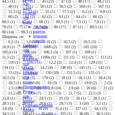
44,5 (
1
)
44,7 (
5
)
45 (
23
)
47 (
3
)
48 (
17
)
48,2 (
1
)
для
49 (
1
)
5 (
1
)
50 (
12
)
50,5 (
2
)
504 (
1
)
507 (
1
)
ванн
51,5 (
1
)
52 (
1
)
55 (
1
)
57,5 (
2
)
6,2 (
1
)
6,8 (
1
)
Панели
60 (
2
)
61 (
2
)
62 (
2
)
63 (
1
)
64 (
1
)
66 (
2
)
для
66,5 (
1
)
67 (
1
)
68 (
1
)
69,5 (
1
)
7,5 (
1
)
7,8 (
1
)
ванн
70 (
5
)
75 (
7
)
8,7 (
2
)
80 (
17
)
87 (
1
)
89,5 (
1
)
Лицевая
панель
90 (
14
)
99,5 (
1
)
Боковая
Ширина, см
панель
0,2 (
1
)
1,01 (
1
)
10 (
2
)
10,3 (
2
)
10,5 (
3
)
Сифоны
10,9 (
1
)
100 (
64
)
1000 (
2
)
101 (
2
)
105 (
10
)
для
105,6 (
1
)
106 (
4
)
106,5 (
3
)
107 (
1
)
109 (
1
)
ванн
11,5 (
2
)
110 (
8
)
1100а (
1
)
111 (
1
)
112 (
2
)
113 (
1
)
Карнизы
116 (
1
)
116,5 (
1
)
12,2 (
2
)
12,4 (
1
)
120 (
11
)
для
134 (
1
)
135 (
2
)
14,2 (
4
)
140 (
6
)
141 (
1
)
142 (
1
)
ванны
15 (
2
)
15,9 (
1
)
150 (
10
)
152,5 (
1
)
155 (
1
)
Шторки
16,5 (
3
)
17,9 (
3
)
170 (
2
)
18 (
2
)
18,3 (
1
)
18,4 (
3
)
для
ванн
18,5 (
1
)
180 (
6
)
19 (
3
)
19,6 (
1
)
19,9 (
2
)
2 (
5
)
Подголовники
2,5 (
108
)
2,7 (
2
)
2,8 (
10
)
2,9 (
4
)
20 (
6
)
21 (
2
)
Ручки
21,2 (
6
)
21,4 (
7
)
21,5 (
3
)
21,7 (
5
)
22,5 (
3
)
для
22,8 (
1
)
24 (
1
)
24,5 (
1
)
25 (
3
)
26 (
1
)
28,5 (
1
)
ванны
28.5 (
1
)
29 (
1
)
29,6 (
1
)
29,7 (
3
)
3 (
10
)
3,1 (
1
)
Гидромассажные
3,6 (
6
)
3,8 (
1
)
30 (
9
)
31,4 (
1
)
327 (
1
)
34,2 (
5
)
опции
34,5 (
1
)
348 (
1
)
35 (
20
)
355 (
1
)
36 (
8
)
36,5 (
11
)
Стандартные