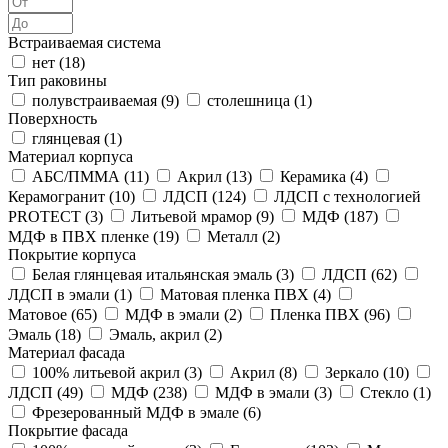
Встраиваемая система
нет (
18
)
Тип раковины
полувстраиваемая (
9
)
столешница (
1
)
Поверхность
глянцевая (
1
)
Материал корпуса
АБС/ПММА (
11
)
Акрил (
13
)
Керамика (
4
)
Керамогранит (
10
)
ЛДСП (
124
)
ЛДСП с технологией
PROTECT (
3
)
Литьевой мрамор (
9
)
МДФ (
187
)
МДФ в ПВХ пленке (
19
)
Металл (
2
)
Покрытие корпуса
Белая глянцевая итальянская эмаль (
3
)
ЛДСП (
62
)
ЛДСП в эмали (
1
)
Матовая пленка ПВХ (
4
)
Матовое (
65
)
МДФ в эмали (
2
)
Пленка ПВХ (
96
)
Эмаль (
18
)
Эмаль, акрил (
2
)
Материал фасада
100% литьевой акрил (
3
)
Акрил (
8
)
Зеркало (
10
)
ЛДСП (
49
)
МДФ (
238
)
МДФ в эмали (
3
)
Стекло (
1
)
Фрезерованный МДФ в эмале (
6
)
Покрытие фасада