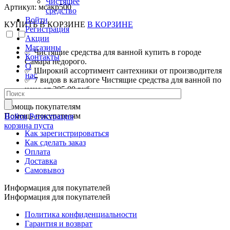
Чистящее
Артикул: мсакр500
средство
Войти
КУПИТЬ
В КОРЗИНЕ
В КОРЗИНЕ
Регистрация
Акции
Магазины
✅ Чистящие средства для ванной купить в городе
Контакты
Самара недорого.
О
✅ Широкий ассортимент сантехники от производителя
нас
✅ 7 видов в каталоге Чистящие средства для ванной по
цене от 305.00 руб.
Помощь покупателям
Помощь покупателям
Войти
Регистрация
корзина пуста
Как зарегистрироваться
Как сделать заказ
Оплата
Доставка
Самовывоз
Информация для покупателей
Информация для покупателей
Политика конфиденциальности
Гарантия и возврат