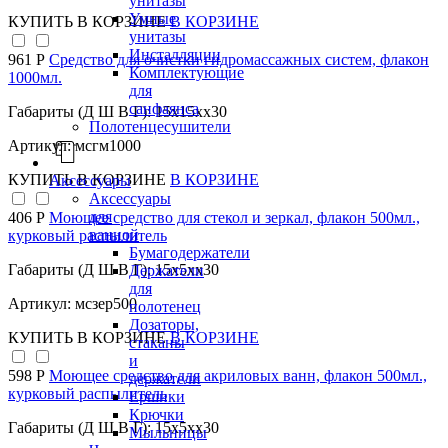
унитазы
Умные
КУПИТЬ
В КОРЗИНЕ
В КОРЗИНЕ
унитазы
Инсталляции
961 Р
Средство для очистки гидромассажных систем, флакон
Комплектующие
1000мл.
для
санфаянса
Габариты (Д Ш В Г): 15x15xx30
Полотенцесушители
Артикул: мсгм1000
КУПИТЬ
В КОРЗИНЕ
В КОРЗИНЕ
Аксессуары
Аксессуары
для
406 Р
Моющее средство для стекол и зеркал, флакон 500мл.,
ванной
курковый распылитель
Бумагодержатели
Габариты (Д Ш В Г): 15x5xx30
Держатели
для
Артикул: мсзер500
полотенец
Дозаторы,
КУПИТЬ
В КОРЗИНЕ
В КОРЗИНЕ
стаканы
и
598 Р
Моющее средство для акриловых ванн, флакон 500мл.,
держатели
курковый распылитель
Ершики
Крючки
Габариты (Д Ш В Г): 15x5xx30
Мыльницы