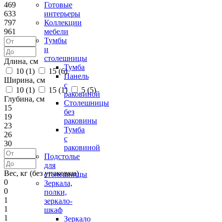
469
Готовые
633
интерьеры
797
Коллекции
961
мебели
Тумбы
и
столешницы
Длина, см
Тумба
10 (
1
)
15 (
6
)
Панель
Ширина, см
с
10 (
1
)
15 (
1
)
5 (
5
)
раковиной
Глубина, см
Столешницы
15
без
19
раковины
23
Тумба
26
с
30
раковиной
Подстолье
для
Вес, кг (без упаковки)
столешницы
0
Зеркала,
0
полки,
1
зеркало-
1
шкаф
1
Зеркало