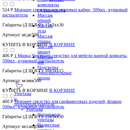
комплекты
524 Р
Моющее средство для душевых кабин, 500мл., курковый
гидромассажа
распылитель
Массаж
общий
Габариты (Д Ш В Г): 15x5xx30
Массаж
тела
Артикул: мсдк500
Массаж
спины
КУПИТЬ
В КОРЗИНЕ
В КОРЗИНЕ
Массаж
шиацу
406 Р
1 Марка Чистящее средство для мебели ванной комнаты,
Массаж
500мл., курковый распылитель
ног
Подсветка
Габариты (Д Ш В Г): 10x5xx15
Дополнительные
опции
Артикул: мсмвк500
КУПИТЬ
В КОРЗИНЕ
В КОРЗИНЕ
Унитазы
и
460 Р
Моющее средство для санфаянсовых изделий, флакон
полотенцесушители
500мл., курковый распылитель
Унитазы
Напольные
Габариты (Д Ш В Г): 15x5xx30
унитазы
Подвесные
Артикул: мссанф500