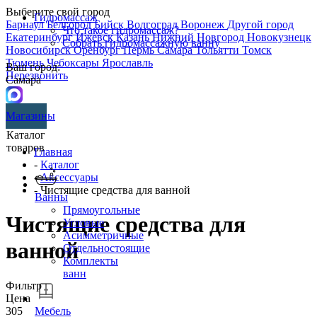
Выберите свой город
Гидромассаж
Барнаул
Белгород
Бийск
Волгоград
Воронеж
Другой город
Что такое гидромассаж?
Екатеринбург
Ижевск
Казань
Нижний Новгород
Новокузнецк
Собрать гидромассажную ванну
Новосибирск
Оренбург
Пермь
Самара
Тольятти
Томск
Тюмень
Чебоксары
Ярославль
Ваш город:
Перезвонить
Самара
Магазины
Каталог
товаров
Главная
-
Каталог
-
Аксессуары
- Чистящие средства для ванной
Ванны
Прямоугольные
Чистящие средства для
Угловые
Асимметричные
ванной
Отдельностоящие
Комплекты
ванн
Фильтр
Цена
305
Мебель