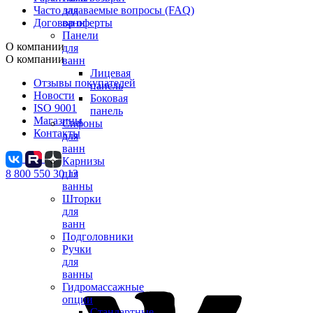
Часто задаваемые вопросы (FAQ)
для
Договор оферты
ванн
Панели
О компании
для
О компании
ванн
Лицевая
Отзывы покупателей
панель
Новости
Боковая
ISO 9001
панель
Магазины
Сифоны
Контакты
для
ванн
Карнизы
8 800 550 30 13
для
ванны
Шторки
для
ванн
Подголовники
Ручки
для
ванны
Гидромассажные
опции
Стандартные