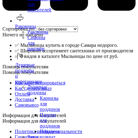
для
смесителей
Раковины
Сортировка по:
Раковины
Ничего не найдено
Сифоны
для
✅ Мыльницы купить в городе Самара недорого.
раковин
✅ Широкий ассортимент сантехники от производителя
✅ 0 видов в каталоге Мыльницы по цене от руб.
Душевые
Помощь покупателям
поддоны
Помощь покупателям
и
перегородки
Как зарегистрироваться
Душевые
Как сделать заказ
поддоны
Оплата
Карнизы
Доставка
для
Самовывоз
поддонов
Панели
Информация для покупателей
для
Информация для покупателей
поддонов
Политика конфиденциальности
Поддоны
Гарантия и возврат
Рамы