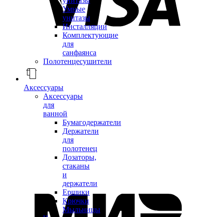
унитазы
Умные
унитазы
Инсталляции
Комплектующие
для
санфаянса
Полотенцесушители
Аксессуары
Аксессуары
для
ванной
Бумагодержатели
Держатели
для
полотенец
Дозаторы,
стаканы
и
держатели
Ершики
Крючки
Мыльницы