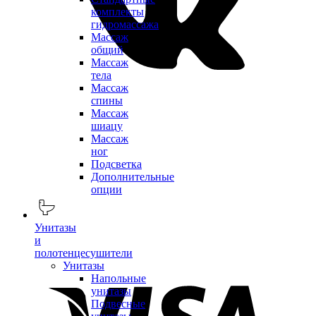
комплекты
гидромассажа
Массаж
общий
Массаж
тела
Массаж
спины
Массаж
шиацу
Массаж
ног
Подсветка
Дополнительные
опции
Унитазы
и
полотенцесушители
Унитазы
Напольные
унитазы
Подвесные