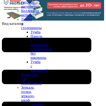
Готовые
интерьеры
Коллекции
мебели
Тумбы
Вид каталога
и
столешницы
Тумба
Панель
с
раковиной
Столешницы
без
раковины
Тумба
с
раковиной
Подстолье
для
столешницы
Зеркала,
полки,
зеркало-
шкаф
Зеркало