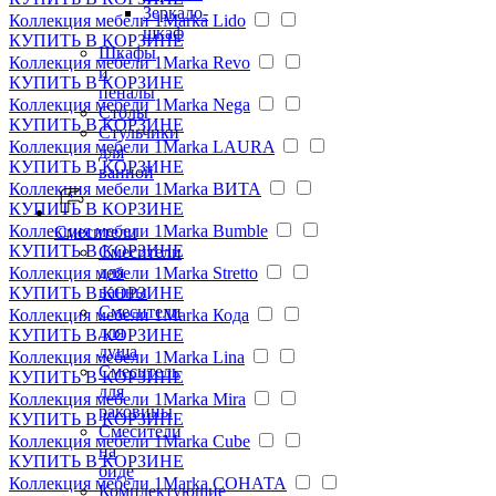
Зеркало-
Коллекция мебели 1Marka Lido
шкаф
КУПИТЬ
В КОРЗИНЕ
Шкафы
Коллекция мебели 1Marka Revo
и
КУПИТЬ
В КОРЗИНЕ
пеналы
Коллекция мебели 1Marka Nega
Столы
КУПИТЬ
В КОРЗИНЕ
Стульчики
Коллекция мебели 1Marka LAURA
для
КУПИТЬ
В КОРЗИНЕ
ванной
Коллекция мебели 1Marka ВИТА
КУПИТЬ
В КОРЗИНЕ
Коллекция мебели 1Marka Bumble
Смесители
КУПИТЬ
В КОРЗИНЕ
Смесители
для
Коллекция мебели 1Marka Stretto
ванны
КУПИТЬ
В КОРЗИНЕ
Смесители
Коллекция мебели 1Marka Кода
для
КУПИТЬ
В КОРЗИНЕ
душа
Коллекция мебели 1Marka Lina
Смеситель
КУПИТЬ
В КОРЗИНЕ
для
Коллекция мебели 1Marka Mira
раковины
КУПИТЬ
В КОРЗИНЕ
Смесители
Коллекция мебели 1Marka Cube
на
КУПИТЬ
В КОРЗИНЕ
биде
Коллекция мебели 1Marka СОНАТА
Комплектующие