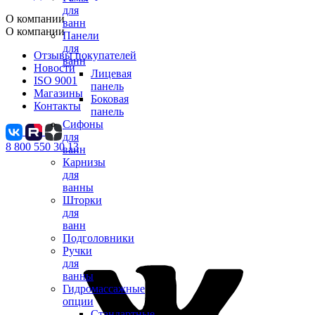
для
О компании
ванн
О компании
Панели
для
Отзывы покупателей
ванн
Новости
Лицевая
ISO 9001
панель
Магазины
Боковая
Контакты
панель
Сифоны
для
8 800 550 30 13
ванн
Карнизы
для
ванны
Шторки
для
ванн
Подголовники
Ручки
для
ванны
Гидромассажные
опции
Стандартные