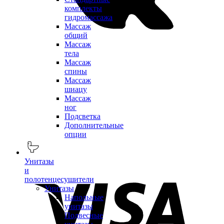
комплекты
гидромассажа
Массаж
общий
Массаж
тела
Массаж
спины
Массаж
шиацу
Массаж
ног
Подсветка
Дополнительные
опции
Унитазы
и
полотенцесушители
Унитазы
Напольные
унитазы
Подвесные