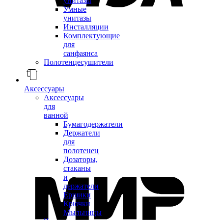
унитазы
Умные
унитазы
Инсталляции
Комплектующие
для
санфаянса
Полотенцесушители
Аксессуары
Аксессуары
для
ванной
Бумагодержатели
Держатели
для
полотенец
Дозаторы,
стаканы
и
держатели
Ершики
Крючки
Мыльницы