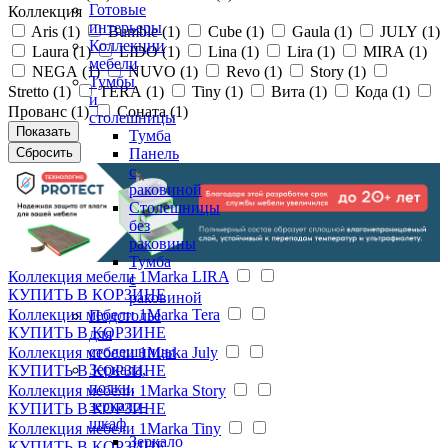
Готовые
Коллекция
интерьеры
Aris (
1
)
Bumble (
1
)
Cube (
1
)
Gaula (
1
)
JULY (
1
)
Коллекции
Laura (
1
)
LIDO (
1
)
Lina (
1
)
Lira (
1
)
MIRA (
1
)
мебели
NEGA (
1
)
NUVO (
1
)
Revo (
1
)
Story (
1
)
Тумбы
Stretto (
1
)
TERA (
1
)
Tiny (
1
)
Вита (
1
)
Кода (
1
)
и
Прованс (
1
)
Соната (
1
)
столешницы
Тумба
Панель
с
раковиной
Столешницы
без
раковины
Тумба
Коллекция мебели 1Marka LIRA
с
КУПИТЬ
В КОРЗИНЕ
раковиной
Коллекция мебели 1Marka Tera
Подстолье
КУПИТЬ
В КОРЗИНЕ
для
столешницы
Коллекция мебели 1Marka July
Зеркала,
КУПИТЬ
В КОРЗИНЕ
полки,
Коллекция мебели 1Marka Story
зеркало-
КУПИТЬ
В КОРЗИНЕ
шкаф
Коллекция мебели 1Marka Tiny
Зеркало
КУПИТЬ
В КОРЗИНЕ