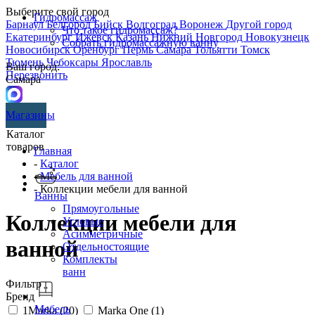
Выберите свой город
Гидромассаж
Барнаул
Белгород
Бийск
Волгоград
Воронеж
Другой город
Что такое гидромассаж?
Екатеринбург
Ижевск
Казань
Нижний Новгород
Новокузнецк
Собрать гидромассажную ванну
Новосибирск
Оренбург
Пермь
Самара
Тольятти
Томск
Тюмень
Чебоксары
Ярославль
Ваш город:
Перезвонить
Самара
Магазины
Каталог
товаров
Главная
-
Каталог
-
Мебель для ванной
- Коллекции мебели для ванной
Ванны
Прямоугольные
Коллекции мебели для
Угловые
Асимметричные
ванной
Отдельностоящие
Комплекты
ванн
Фильтр
Бренд
Мебель
1Marka (
20
)
Marka One (
1
)