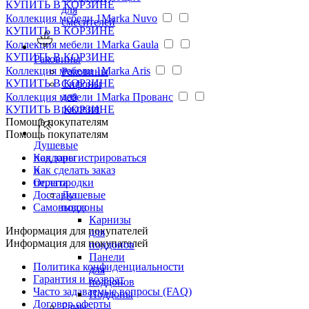
КУПИТЬ
В КОРЗИНЕ
для
Коллекция мебели 1Marka Nuvo
смесителей
КУПИТЬ
В КОРЗИНЕ
Коллекция мебели 1Marka Gaula
КУПИТЬ
В КОРЗИНЕ
Раковины
Коллекция мебели 1Marka Aris
Раковины
КУПИТЬ
В КОРЗИНЕ
Сифоны
для
Коллекция мебели 1Marka Прованс
раковин
КУПИТЬ
В КОРЗИНЕ
Помощь покупателям
Помощь покупателям
Душевые
Как зарегистрироваться
поддоны
Как сделать заказ
и
Оплата
перегородки
Доставка
Душевые
Самовывоз
поддоны
Карнизы
Информация для покупателей
для
Информация для покупателей
поддонов
Панели
Политика конфиденциальности
для
Гарантия и возврат
поддонов
Часто задаваемые вопросы (FAQ)
Поддоны
Договор оферты
Рамы