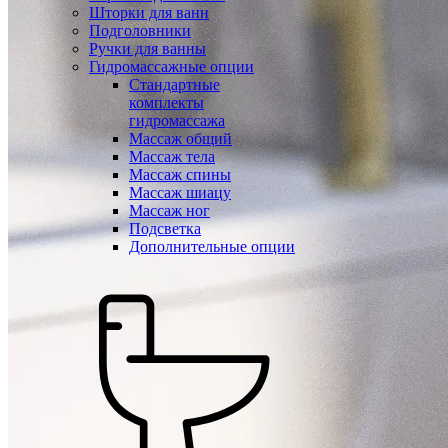
Шторки для ванн
Подголовники
Ручки для ванны
Гидромассажные опции
Стандартные
комплекты
гидромассажа
Массаж общий
Массаж тела
Массаж спины
Массаж шиацу
Массаж ног
Подсветка
Дополнительные опции