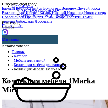
Выберите свой город
Гидромассаж
Барнаул
Белгород
Бийск
Волгоград
Воронеж
Другой город
Что такое гидромассаж?
Екатеринбург
Ижевск
Казань
Нижний Новгород
Новокузнецк
Собрать гидромассажную ванну
Новосибирск
Оренбург
Пермь
Самара
Тольятти
Томск
Тюмень
Чебоксары
Ярославль
Ваш город:
Перезвонить
Самара
Магазины
Каталог товаров
Главная
-
Каталог
-
Мебель для ванной
-
Коллекции мебели для ванной
- Коллекция мебели 1Marka Mira
Коллекция мебели 1Marka
Mira