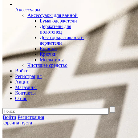
Аксессуары
Аксессуары для ванной
Бумагодержатели
Держатели для
полотенец
Дозаторы, стаканы и
держатели
Ершики
Крючки
Мыльницы
Чистящее средство
Войти
Регистрация
Акции
Магазины
Контакты
О нас
Войти
Регистрация
корзина пуста