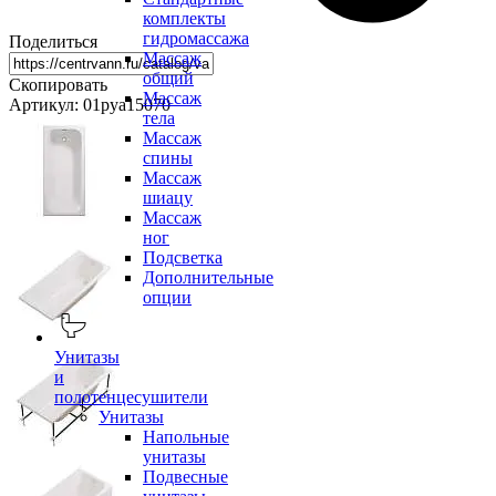
комплекты
гидромассажа
Поделиться
Массаж
общий
Скопировать
Массаж
Артикул: 01руа15070
тела
Массаж
спины
Массаж
шиацу
Массаж
ног
Подсветка
Дополнительные
опции
Унитазы
и
полотенцесушители
Унитазы
Напольные
унитазы
Подвесные