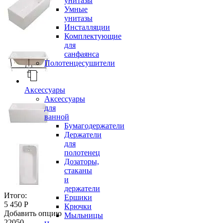
унитазы
Умные
унитазы
Инсталляции
Комплектующие
для
санфаянса
Полотенцесушители
Аксессуары
Аксессуары
для
ванной
Бумагодержатели
Держатели
для
полотенец
Дозаторы,
стаканы
и
держатели
Итого:
Ершики
5 450 Р
Крючки
Добавить опцию
Мыльницы
22050