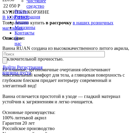
Чистящее
22 050 Р
средство
Войти
КУПИТЬ
В КОРЗИНЕ
Регистрация
В КОРЗИНЕ
Акции
Товар можно купить
в рассрочку
в наших розничных
Магазины
магазинах
Контакты
О
Описание:
нас
Ванна RUAN создана из высококачественного литого акрила,
который долго сохраняет тепло воды и обладает
исключительной прочностью.
Войти
Регистрация
Её плавные, эргономичные очертания обеспечивают
корзина пуста
максимальный комфорт для тела, а глянцевая поверхность с
глубоким блеском придает интерьеру современный и
элегантный вид!
Ванна отличается простотой в уходе — гладкий материал
устойчив к загрязнениям и легко очищается.
Основные преимущества:
100% литеьвой акрил
Гарантия 20 лет
Российское производство