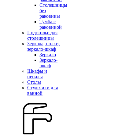
Столешницы
без
раковины
Тумба с
раковиной
Подстолье для
столешницы
Зеркала, полки,
зеркало-шкаф
Зеркало
Зеркало-
шкаф
Шкафы и
пеналы
Столы
Стульчики для
ванной