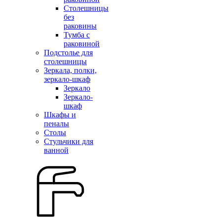
Столешницы
без
раковины
Тумба с
раковиной
Подстолье для
столешницы
Зеркала, полки,
зеркало-шкаф
Зеркало
Зеркало-
шкаф
Шкафы и
пеналы
Столы
Стульчики для
ванной