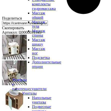
комплекты
гидромассажа
Массаж
общий
Поделиться
Массаж
тела
Скопировать
Массаж
Артикул: Ц0000031345
спины
Массаж
шиацу
Массаж
ног
Подсветка
Дополнительные
опции
Унитазы
и
полотенцесушители
Унитазы
Напольные
унитазы
Подвесные