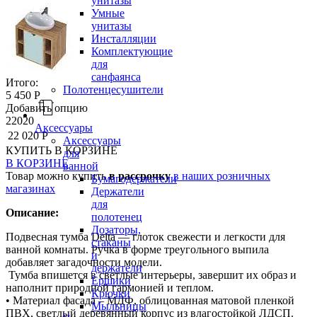
унитазы
Умные
унитазы
Инсталляции
Комплектующие
для
санфаянса
Итого:
Полотенцесушители
5 450 Р
Добавить опцию
22020
Аксессуары
22 020 Р
Аксессуары
КУПИТЬ
В КОРЗИНЕ
для
В КОРЗИНЕ
ванной
Товар можно купить
в рассрочку
в наших розничных
Бумагодержатели
магазинах
Держатели
для
Описание:
полотенец
Дозаторы,
Подвесная тумба Delta — глоток свежести и легкости для
стаканы
ванной комнаты. Ручка в форме треугольного выпила
и
добавляет загадочности модели.
держатели
Тумба впишется в светлые интерьеры, завершит их образ и
Ершики
наполнит природной гармонией и теплом.
Крючки
• Материал фасада – МДФ, облицованная матовой пленкой
Мыльницы
ПВХ, светлый деревянный корпус из влагостойкой ЛДСП.