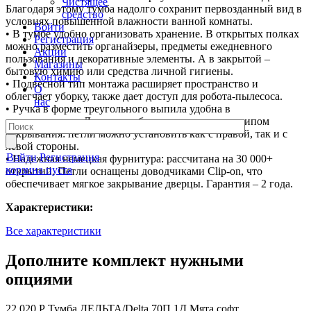
Чистящее
Благодаря этому тумба надолго сохранит первозданный вид в
средство
условиях повышенной влажности ванной комнаты.
Войти
• В тумбе удобно организовать хранение. В открытых полках
Регистрация
можно разместить органайзеры, предметы ежедневного
Акции
пользования и декоративные элементы. А в закрытой –
Магазины
бытовую химию или средства личной гигиены.
Контакты
• Подвесной тип монтажа расширяет пространство и
О
облегчает уборку, также дает доступ для робота-пылесоса.
нас
• Ручка в форме треугольного выпила удобна в
использовании. Дверца тумбы с универсальным типом
открывания: петли можно установить как с правой, так и с
левой стороны.
Войти
Регистрация
• Надежная немецкая фурнитура: рассчитана на 30 000+
корзина пуста
открытий. Петли оснащены доводчиками Clip-on, что
обеспечивает мягкое закрывание дверцы. Гарантия – 2 года.
Характеристики:
Все характеристики
Дополните комплект нужными
опциями
22 020 Р
Тумба ДЕЛЬТА/Delta 70П 1Д Мята софт