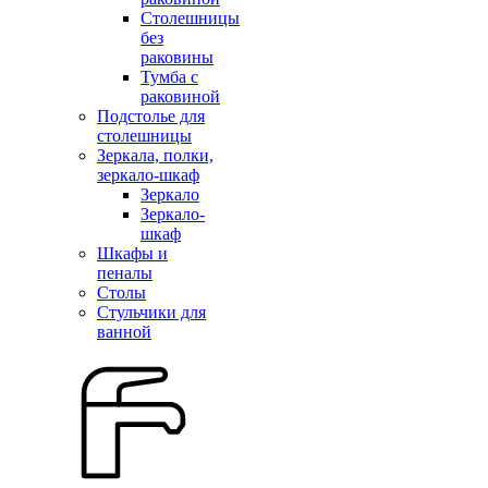
Столешницы
без
раковины
Тумба с
раковиной
Подстолье для
столешницы
Зеркала, полки,
зеркало-шкаф
Зеркало
Зеркало-
шкаф
Шкафы и
пеналы
Столы
Стульчики для
ванной