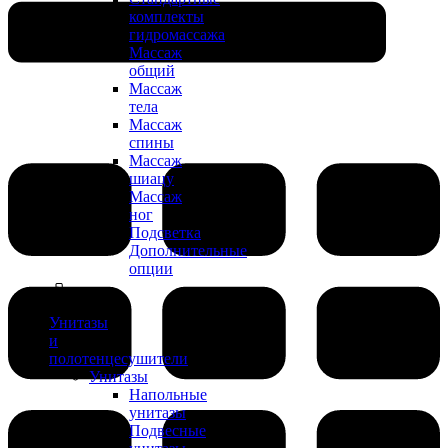
комплекты
гидромассажа
Массаж
общий
Массаж
тела
Массаж
спины
Массаж
шиацу
Массаж
ног
Подсветка
Дополнительные
опции
Унитазы
и
полотенцесушители
Унитазы
Напольные
унитазы
Подвесные