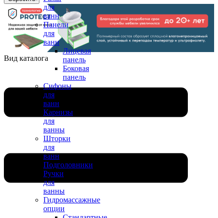
для
ванн
Панели
для
ванн
Лицевая
Вид каталога
панель
Боковая
панель
Сифоны
для
ванн
Карнизы
для
ванны
Шторки
для
ванн
Подголовники
Ручки
для
ванны
Гидромассажные
опции
Стандартные