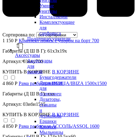
унитазы
Умные
унитазы
Инсталляции
Комплектующие
для
санфаянса
Сортировка по:
Полотенцесушители
1 150 Р
Комплект ножек с упором на борт 700
Габариты (Д Ш В Г): 61x3x19x
Аксессуары
Аксессуары
Артикул: 03кну70б
для
ванной
КУПИТЬ
В КОРЗИНЕ
В КОРЗИНЕ
Бумагодержатели
Держатели
4 860 Р
Рама разборная ИБИЦА/IBIZA 1500х1500
для
полотенец
Габариты (Д Ш В Г): xxx
Дозаторы,
Артикул: 03иби1515
стаканы
и
КУПИТЬ
В КОРЗИНЕ
В КОРЗИНЕ
держатели
Ершики
4 850 Р
Рама разборная АССОЛЬ/ASSOL 1600
Крючки
Мыльницы
Габариты (Д Ш В Г): 174x10,5xx60