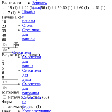
Высота, см
Зеркало-
шкаф
19 (
1
)
22 (
1
)
56 (
1
)
59-60 (
1
)
60 (
1
)
61 (
1
)
Шкафы
7 (
1
)
и
Глубина, см
пеналы
10
Столы
23
Стульчики
35
для
48
ванной
60
Смесители
Вес, кг (без упаковки)
Смесители
1
для
3
ванны
5
Смесители
6
для
8
душа
Смеситель
для
Материал
раковины
металл (
1
)
сталь (
63
)
Смесители
Форма
на
биде
асимметричные (
1
)
Комплектующие
Цвет