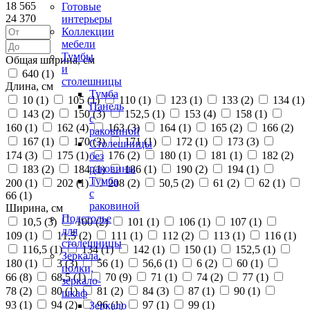
18 565
Готовые
24 370
интерьеры
Коллекции
мебели
Тумбы
Общая ширина, см
и
640 (
1
)
столешницы
Длина, см
Тумба
10 (
1
)
105 (
1
)
110 (
1
)
123 (
1
)
133 (
2
)
134 (
1
)
Панель
143 (
2
)
150 (
3
)
152,5 (
1
)
153 (
4
)
158 (
1
)
с
160 (
1
)
162 (
4
)
163 (
3
)
164 (
1
)
165 (
2
)
166 (
2
)
раковиной
167 (
1
)
170 (
3
)
171 (
1
)
172 (
1
)
173 (
3
)
Столешницы
174 (
3
)
175 (
1
)
176 (
2
)
180 (
1
)
181 (
1
)
182 (
2
)
без
раковины
183 (
2
)
184 (
1
)
186 (
1
)
190 (
2
)
194 (
1
)
Тумба
200 (
1
)
202 (
1
)
208 (
2
)
50,5 (
2
)
61 (
2
)
62 (
1
)
с
66 (
1
)
раковиной
Ширина, см
Подстолье
10,5 (
3
)
100 (
2
)
101 (
1
)
106 (
1
)
107 (
1
)
для
109 (
1
)
11,5 (
2
)
111 (
1
)
112 (
2
)
113 (
1
)
116 (
1
)
столешницы
116,5 (
1
)
134 (
1
)
142 (
1
)
150 (
1
)
152,5 (
1
)
Зеркала,
180 (
1
)
3 (
3
)
56 (
1
)
56,6 (
1
)
6 (
2
)
60 (
1
)
полки,
66 (
8
)
68,5 (
1
)
70 (
9
)
71 (
1
)
74 (
2
)
77 (
1
)
зеркало-
78 (
2
)
80 (
1
)
81 (
2
)
84 (
3
)
87 (
1
)
90 (
1
)
шкаф
93 (
1
)
94 (
2
)
96 (
1
)
97 (
1
)
99 (
1
)
Зеркало