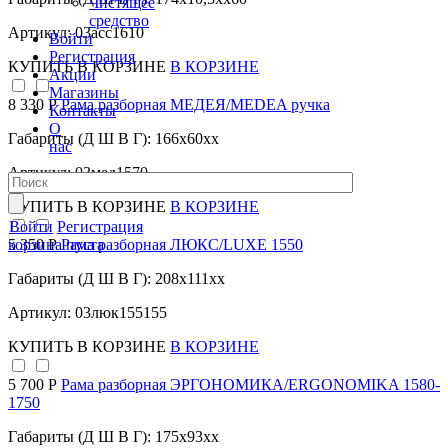
Чистящее
средство
Артикул: 03асс1610
Войти
Регистрация
КУПИТЬ
В КОРЗИНЕ
В КОРЗИНЕ
Акции
Магазины
8 330 Р
Рама разборная МЕДЕЯ/MEDEA ручка
Контакты
О
Габариты (Д Ш В Г): 166x60xx
нас
Артикул: 03мед1570
КУПИТЬ
В КОРЗИНЕ
В КОРЗИНЕ
Войти
Регистрация
корзина пуста
5 350 Р
Рама разборная ЛЮКС/LUXE 1550
Габариты (Д Ш В Г): 208x111xx
Артикул: 03люк155155
КУПИТЬ
В КОРЗИНЕ
В КОРЗИНЕ
5 700 Р
Рама разборная ЭРГОНОМИКА/ERGONOMIKA 1580-
1750
Габариты (Д Ш В Г): 175x93xx