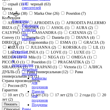
для
серый (
1
)
черный (
63
)
смесителей
Бренд
1Marka (
38
)
Marka One (
26
)
Poseidon (
7
)
Коллекция
Раковины
AELITA (
2
)
AFRODITA (
1
)
AFRODITA PALERMO
Раковины
IBIZA (
1
)
AGORA (
1
)
ASSOL (
1
)
AURA (
2
)
Сифоны
CALYPSO (
1
)
CASSANDRA (
1
)
CATANIA (
2
)
для
Convey (
1
)
Damelia (
2
)
Daniela (
1
)
DIANA (
4
)
раковин
DIRECT (
1
)
Ergonomika (
1
)
ESMA (
1
)
GRACIA (
3
)
IBIZA (
1
)
JULIANNA (
2
)
KORSIKA (
1
)
LIL (
1
)
Душевые
Lily (
1
)
LINEA (
1
)
LOVE (
1
)
LUXE (
1
)
поддоны
MEDEA (
1
)
Mila (
1
)
NEGA (
1
)
OMEGA (
1
)
и
PICCOLO (
1
)
Poseidon (
1
)
PRAGMATIKA (
2
)
перегородки
SIRAKUSA (
1
)
TRAPANI (
1
)
Victoria (
1
)
АЛИСА
Душевые
ДУБЛЬ (
1
)
Рама универсальная (
12
)
Рама
поддоны
универсальная ПУ (
1
)
Карнизы
Страна производитель
для
Россия (
67
)
поддонов
Гарантия
Панели
10 лет (
7
)
15 лет (
31
)
17 лет (
23
)
2 года (
1
)
20
для
лет (
2
)
поддонов
Поддоны
Рамы