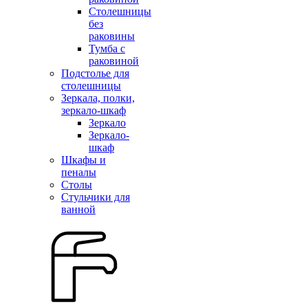
Столешницы
без
раковины
Тумба с
раковиной
Подстолье для
столешницы
Зеркала, полки,
зеркало-шкаф
Зеркало
Зеркало-
шкаф
Шкафы и
пеналы
Столы
Стульчики для
ванной