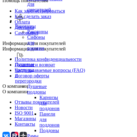
Помощь покупателям
для
смесителей
Как зарегистрироваться
Как сделать заказ
Оплата
Раковины
Доставка
Раковины
Самовывоз
Сифоны
для
Информация для покупателей
раковин
Информация для покупателей
Политика конфиденциальности
Душевые
Гарантия и возврат
поддоны
Часто задаваемые вопросы (FAQ)
и
Договор оферты
перегородки
О компании
Душевые
О компании
поддоны
Карнизы
Отзывы покупателей
для
Новости
поддонов
ISO 9001
Панели
Магазины
для
Контакты
поддонов
Поддоны
Рамы