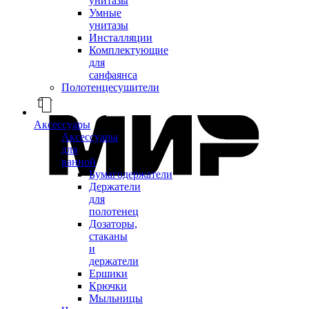
унитазы
Умные
унитазы
Инсталляции
Комплектующие
для
санфаянса
Полотенцесушители
Аксессуары
Аксессуары
для
ванной
Бумагодержатели
Держатели
для
полотенец
Дозаторы,
стаканы
и
держатели
Ершики
Крючки
Мыльницы