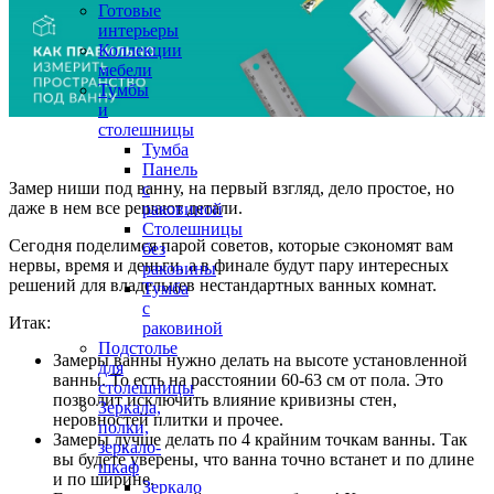
Готовые
интерьеры
Коллекции
мебели
Тумбы
и
столешницы
Тумба
Панель
Замер ниши под ванну, на первый взгляд, дело простое, но
с
даже в нем все решают детали.
раковиной
Столешницы
Сегодня поделимся парой советов, которые сэкономят вам
без
нервы, время и деньги, а в финале будут пару интересных
раковины
решений для владельцев нестандартных ванных комнат.
Тумба
с
Итак:
раковиной
Подстолье
Замеры ванны нужно делать на высоте установленной
для
ванны. То есть на расстоянии 60-63 см от пола. Это
столешницы
позволит исключить влияние кривизны стен,
Зеркала,
неровностей плитки и прочее.
полки,
Замеры лучше делать по 4 крайним точкам ванны. Так
зеркало-
вы будете уверены, что ванна точно встанет и по длине
шкаф
и по ширине.
Зеркало