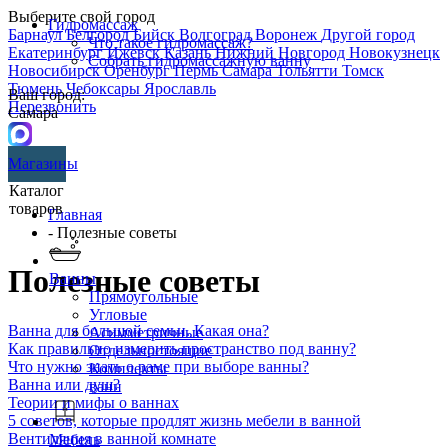
Выберите свой город
Гидромассаж
Барнаул
Белгород
Бийск
Волгоград
Воронеж
Другой город
Что такое гидромассаж?
Екатеринбург
Ижевск
Казань
Нижний Новгород
Новокузнецк
Собрать гидромассажную ванну
Новосибирск
Оренбург
Пермь
Самара
Тольятти
Томск
Тюмень
Чебоксары
Ярославль
Ваш город:
Перезвонить
Самара
Магазины
Каталог
товаров
Главная
- Полезные советы
Полезные советы
Ванны
Прямоугольные
Угловые
Ванна для большой семьи. Какая она?
Асимметричные
Как правильно измерить пространство под ванну?
Отдельностоящие
Что нужно знать о раме при выборе ванны?
Комплекты
Ванна или душ?
ванн
Теории и мифы о ваннах
5 советов, которые продлят жизнь мебели в ванной
Вентиляция в ванной комнате
Мебель