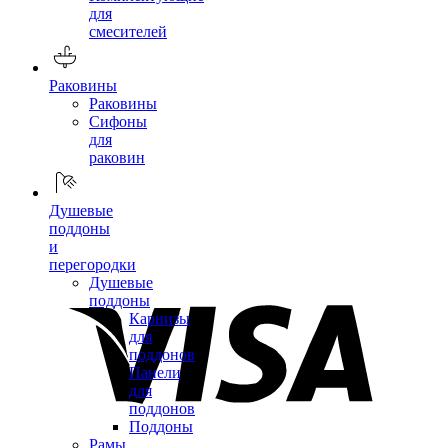
для
смесителей
Раковины
Раковины
Сифоны
для
раковин
Душевые
поддоны
и
перегородки
Душевые
поддоны
Карнизы
для
поддонов
Панели
для
поддонов
Поддоны
Рамы