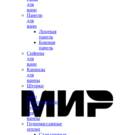
для
ванн
Панели
для
ванн
Лицевая
панель
Боковая
панель
Сифоны
для
ванн
Карнизы
для
ванны
Шторки
для
ванн
Подголовники
Ручки
для
ванны
Гидромассажные
опции
Стандартные