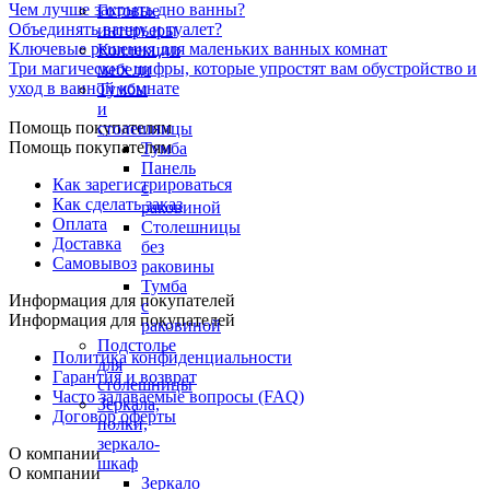
Чем лучше закрыть дно ванны?
Готовые
Объединять ванну и туалет?
интерьеры
Ключевые решения для маленьких ванных комнат
Коллекции
Три магических цифры, которые упростят вам обустройство и
мебели
уход в ванной комнате
Тумбы
и
Помощь покупателям
столешницы
Помощь покупателям
Тумба
Панель
Как зарегистрироваться
с
Как сделать заказ
раковиной
Оплата
Столешницы
Доставка
без
Самовывоз
раковины
Тумба
Информация для покупателей
с
Информация для покупателей
раковиной
Подстолье
Политика конфиденциальности
для
Гарантия и возврат
столешницы
Часто задаваемые вопросы (FAQ)
Зеркала,
Договор оферты
полки,
зеркало-
О компании
шкаф
О компании
Зеркало