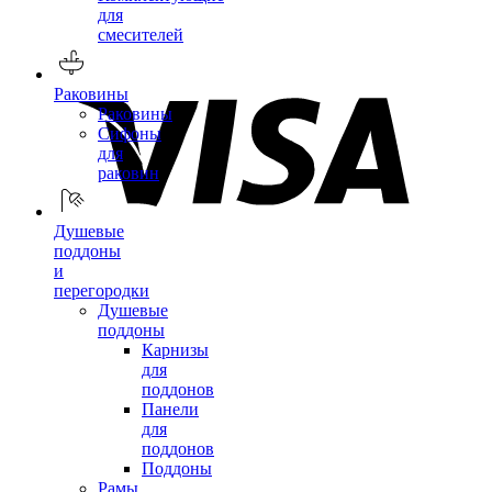
для
смесителей
Раковины
Раковины
Сифоны
для
раковин
Душевые
поддоны
и
перегородки
Душевые
поддоны
Карнизы
для
поддонов
Панели
для
поддонов
Поддоны
Рамы