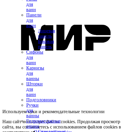
для
ванн
Панели
для
ванн
Лицевая
панель
Боковая
панель
Сифоны
для
ванн
Карнизы
для
ванны
Шторки
для
ванн
Подголовники
Ручки
для
Используем куки и рекомендательные технологии
ванны
Гидромассажные
Наш сайт использует файлы cookies. Продолжая просмотр
опции
сайта, вы соглашаетесь с использованием файлов cookies в
Стандартные