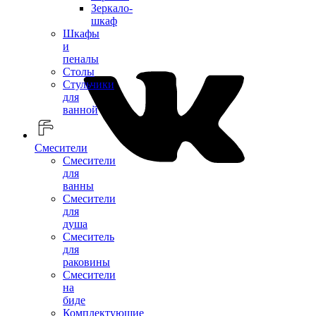
Зеркало-
шкаф
Шкафы
и
пеналы
Столы
Стульчики
для
ванной
Смесители
Смесители
для
ванны
Смесители
для
душа
Смеситель
для
раковины
Смесители
на
биде
Комплектующие