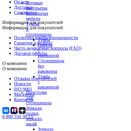
Оплата
Готовые
Доставка
интерьеры
Самовывоз
Коллекции
мебели
Информация для покупателей
Тумбы
Информация для покупателей
и
столешницы
Политика конфиденциальности
Тумба
Гарантия и возврат
Панель
Часто задаваемые вопросы (FAQ)
с
Договор оферты
раковиной
Столешницы
О компании
без
О компании
раковины
Тумба
Отзывы покупателей
с
Новости
раковиной
ISO 9001
Подстолье
Магазины
для
Контакты
столешницы
Зеркала,
полки,
8 800 550 30 13
зеркало-
шкаф
Зеркало