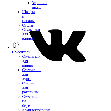
Зеркало-
шкаф
Шкафы
и
пеналы
Столы
Стульчики
для
ванной
Смесители
Смесители
для
ванны
Смесители
для
душа
Смеситель
для
раковины
Смесители
на
биде
Комплектующие