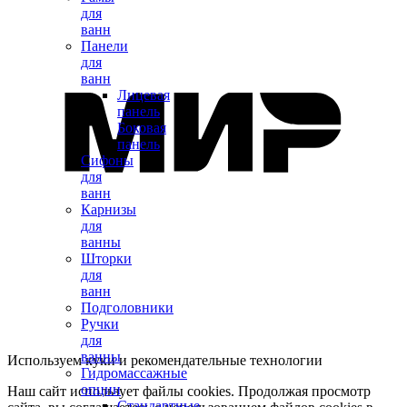
для
ванн
Панели
для
ванн
Лицевая
панель
Боковая
панель
Сифоны
для
ванн
Карнизы
для
ванны
Шторки
для
ванн
Подголовники
Ручки
для
ванны
Используем куки и рекомендательные технологии
Гидромассажные
опции
Наш сайт использует файлы cookies. Продолжая просмотр
Стандартные