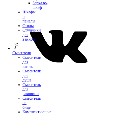
Зеркало-
шкаф
Шкафы
и
пеналы
Столы
Стульчики
для
ванной
Смесители
Смесители
для
ванны
Смесители
для
душа
Смеситель
для
раковины
Смесители
на
биде
Комплектующие