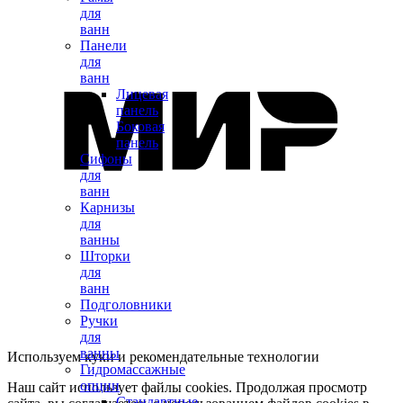
для
ванн
Панели
для
ванн
Лицевая
панель
Боковая
панель
Сифоны
для
ванн
Карнизы
для
ванны
Шторки
для
ванн
Подголовники
Ручки
для
ванны
Используем куки и рекомендательные технологии
Гидромассажные
опции
Наш сайт использует файлы cookies. Продолжая просмотр
Стандартные