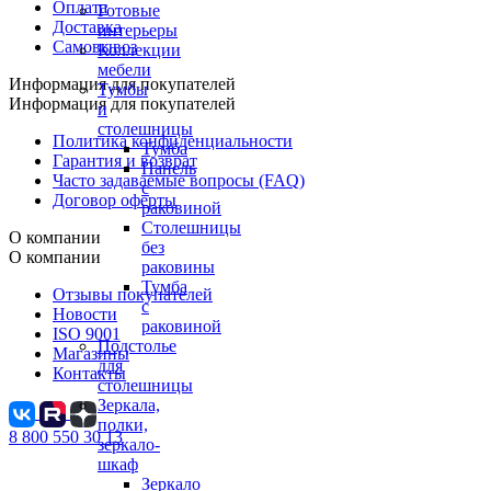
Оплата
Готовые
Доставка
интерьеры
Самовывоз
Коллекции
мебели
Информация для покупателей
Тумбы
Информация для покупателей
и
столешницы
Политика конфиденциальности
Тумба
Гарантия и возврат
Панель
Часто задаваемые вопросы (FAQ)
с
Договор оферты
раковиной
Столешницы
О компании
без
О компании
раковины
Тумба
Отзывы покупателей
с
Новости
раковиной
ISO 9001
Подстолье
Магазины
для
Контакты
столешницы
Зеркала,
полки,
8 800 550 30 13
зеркало-
шкаф
Зеркало