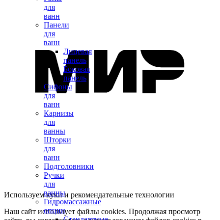
для
ванн
Панели
для
ванн
Лицевая
панель
Боковая
панель
Сифоны
для
ванн
Карнизы
для
ванны
Шторки
для
ванн
Подголовники
Ручки
для
ванны
Используем куки и рекомендательные технологии
Гидромассажные
опции
Наш сайт использует файлы cookies. Продолжая просмотр
Стандартные