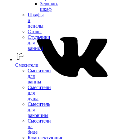
Зеркало-
шкаф
Шкафы
и
пеналы
Столы
Стульчики
для
ванной
Смесители
Смесители
для
ванны
Смесители
для
душа
Смеситель
для
раковины
Смесители
на
биде
Комплектующие