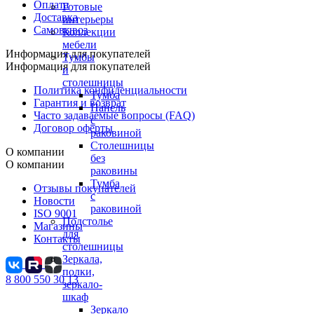
Оплата
Готовые
Доставка
интерьеры
Самовывоз
Коллекции
мебели
Информация для покупателей
Тумбы
Информация для покупателей
и
столешницы
Политика конфиденциальности
Тумба
Гарантия и возврат
Панель
Часто задаваемые вопросы (FAQ)
с
Договор оферты
раковиной
Столешницы
О компании
без
О компании
раковины
Тумба
Отзывы покупателей
с
Новости
раковиной
ISO 9001
Подстолье
Магазины
для
Контакты
столешницы
Зеркала,
полки,
8 800 550 30 13
зеркало-
шкаф
Зеркало