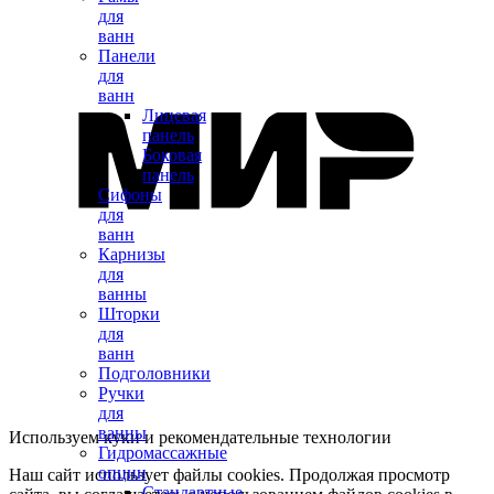
для
ванн
Панели
для
ванн
Лицевая
панель
Боковая
панель
Сифоны
для
ванн
Карнизы
для
ванны
Шторки
для
ванн
Подголовники
Ручки
для
ванны
Используем куки и рекомендательные технологии
Гидромассажные
опции
Наш сайт использует файлы cookies. Продолжая просмотр
Стандартные