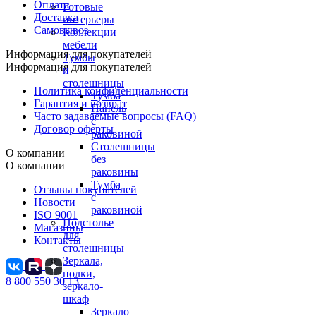
Оплата
Готовые
Доставка
интерьеры
Самовывоз
Коллекции
мебели
Информация для покупателей
Тумбы
Информация для покупателей
и
столешницы
Политика конфиденциальности
Тумба
Гарантия и возврат
Панель
Часто задаваемые вопросы (FAQ)
с
Договор оферты
раковиной
Столешницы
О компании
без
О компании
раковины
Тумба
Отзывы покупателей
с
Новости
раковиной
ISO 9001
Подстолье
Магазины
для
Контакты
столешницы
Зеркала,
полки,
8 800 550 30 13
зеркало-
шкаф
Зеркало