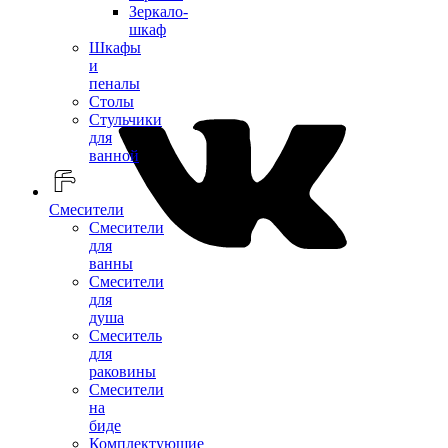
Зеркало-
шкаф
Шкафы
и
пеналы
Столы
Стульчики
для
ванной
Смесители
Смесители
для
ванны
Смесители
для
душа
Смеситель
для
раковины
Смесители
на
биде
Комплектующие