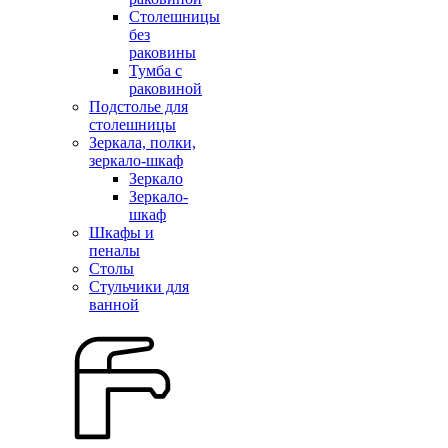
Столешницы
без
раковины
Тумба с
раковиной
Подстолье для
столешницы
Зеркала, полки,
зеркало-шкаф
Зеркало
Зеркало-
шкаф
Шкафы и
пеналы
Столы
Стульчики для
ванной