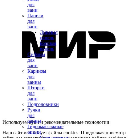
для
ванн
Панели
для
ванн
Лицевая
панель
Боковая
панель
Сифоны
для
ванн
Карнизы
для
ванны
Шторки
для
ванн
Подголовники
Ручки
для
ванны
Используем куки и рекомендательные технологии
Гидромассажные
опции
Наш сайт использует файлы cookies. Продолжая просмотр
Стандартные