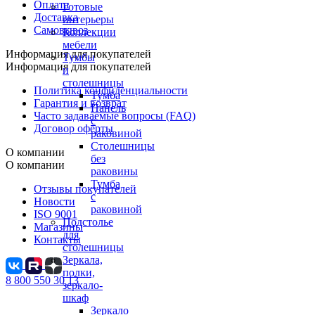
Оплата
Готовые
Доставка
интерьеры
Самовывоз
Коллекции
мебели
Информация для покупателей
Тумбы
Информация для покупателей
и
столешницы
Политика конфиденциальности
Тумба
Гарантия и возврат
Панель
Часто задаваемые вопросы (FAQ)
с
Договор оферты
раковиной
Столешницы
О компании
без
О компании
раковины
Тумба
Отзывы покупателей
с
Новости
раковиной
ISO 9001
Подстолье
Магазины
для
Контакты
столешницы
Зеркала,
полки,
8 800 550 30 13
зеркало-
шкаф
Зеркало