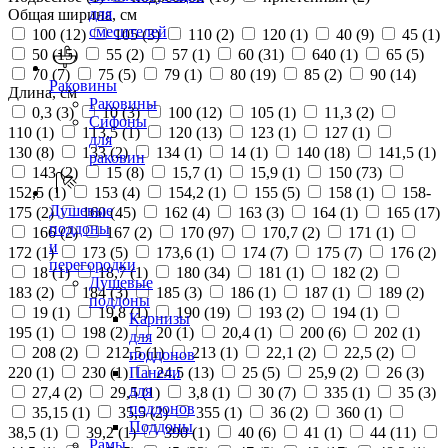
для
Общая ширина, см
смесителей
100 (
12
)
105 (
3
)
110 (
2
)
120 (
1
)
40 (
9
)
45 (
1
)
50 (
15
)
55 (
2
)
57 (
1
)
60 (
31
)
640 (
1
)
65 (
5
)
70 (
7
)
75 (
5
)
79 (
1
)
80 (
19
)
85 (
2
)
90 (
14
)
Раковины
Длина, см
Раковины
0,3 (
3
)
10 (
3
)
100 (
12
)
105 (
1
)
11,3 (
2
)
Сифоны
110 (
1
)
113,5 (
1
)
120 (
13
)
123 (
1
)
127 (
1
)
для
130 (
8
)
133 (
2
)
134 (
1
)
14 (
1
)
140 (
18
)
141,5 (
1
)
раковин
143 (
2
)
15 (
8
)
15,7 (
1
)
15,9 (
1
)
150 (
73
)
152,5 (
1
)
153 (
4
)
154,2 (
1
)
155 (
5
)
158 (
1
)
158-
Душевые
175 (
2
)
160 (
45
)
162 (
4
)
163 (
3
)
164 (
1
)
165 (
17
)
поддоны
166 (
2
)
167 (
2
)
170 (
97
)
170,7 (
2
)
171 (
1
)
и
172 (
1
)
173 (
5
)
173,6 (
1
)
174 (
7
)
175 (
7
)
176 (
2
)
перегородки
18 (
1
)
18,7 (
1
)
180 (
34
)
181 (
1
)
182 (
2
)
Душевые
183 (
2
)
184 (
3
)
185 (
3
)
186 (
1
)
187 (
1
)
189 (
2
)
поддоны
19 (
1
)
19,8 (
1
)
190 (
19
)
193 (
2
)
194 (
1
)
Карнизы
195 (
1
)
198 (
2
)
20 (
1
)
20,4 (
1
)
200 (
6
)
202 (
1
)
для
208 (
2
)
212,5 (
1
)
213 (
1
)
22,1 (
2
)
22,5 (
2
)
поддонов
220 (
1
)
230 (
1
)
24,5 (
13
)
25 (
5
)
25,9 (
2
)
26 (
3
)
Панели
для
27,4 (
2
)
29,5 (
1
)
3,8 (
1
)
30 (
7
)
335 (
1
)
35 (
3
)
поддонов
35,15 (
1
)
35,5 (
2
)
355 (
1
)
36 (
2
)
360 (
1
)
Поддоны
38,5 (
1
)
39,2 (
1
)
390 (
1
)
40 (
6
)
41 (
1
)
44 (
11
)
Рамы