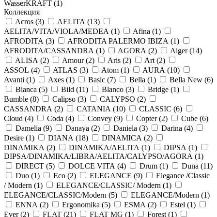
WasserKRAFT (
1
)
Коллекция
Acros (
3
)
AELITA (
13
)
AELITA/VITA/VIOLA/MEDEA (
1
)
Afina (
1
)
AFRODITA (
3
)
AFRODITA PALERMO IBIZA (
1
)
AFRODITA/CASSANDRA (
1
)
AGORA (
2
)
Aiger (
14
)
ALISA (
2
)
Amour (
2
)
Aris (
2
)
Art (
2
)
ASSOL (
4
)
ATLAS (
3
)
Atom (
1
)
AURA (
10
)
Avanti (
1
)
Axes (
1
)
Basic (
7
)
Bella (
1
)
Bella New (
6
)
Bianca (
5
)
Bild (
11
)
Blanco (
3
)
Bridge (
1
)
Bumble (
8
)
Calipso (
3
)
CALYPSO (
2
)
CASSANDRA (
2
)
CATANIA (
10
)
CLASSIC (
6
)
Cloud (
4
)
Coda (
4
)
Convey (
9
)
Copter (
2
)
Cube (
6
)
Damelia (
9
)
Danaya (
2
)
Daniela (
3
)
Darina (
4
)
Desire (
1
)
DIANA (
18
)
DINAMICA (
2
)
DINAMIKA (
2
)
DINAMIKA/AELITA (
1
)
DIPSA (
1
)
DIPSA/DINAMIKA/LIBRA/AELITA/CALYPSO/AGORA (
1
)
DIRECT (
5
)
DOLCE VITA (
4
)
Drum (
1
)
Duna (
11
)
Duo (
1
)
Eco (
2
)
ELEGANCE (
9
)
Elegance /Classic
/ Modern (
1
)
ELEGANCE/CLASSIC/ Modern (
1
)
ELEGANCE/CLASSIC/Modern (
5
)
ELEGANCE/Modern (
1
)
ENNA (
2
)
Ergonomika (
5
)
ESMA (
2
)
Estel (
1
)
Ever (
2
)
FLAT (
21
)
FLAT MG (
1
)
Forest (
1
)