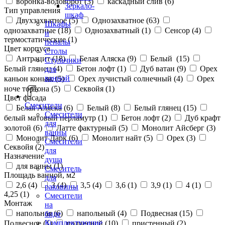
воронка-водоворот (
3
)
каскадный слив (
6
)
Зеркало-
Тип управления
шкаф
Двухзахватное (
5
)
Однозахватное (
63
)
Шкафы
однозахватные (
18
)
Однозахватный (
1
)
Сенсор (
4
)
и
термостатические (
1
)
пеналы
Цвет корпуса
Столы
Антрацит (
18
)
Белая Аляска (
9
)
Белый (
15
)
Стульчики
Белый глянец (
4
)
Бетон лофт (
1
)
Дуб ватан (
9
)
Орех
для
ванной
каньон коньяк (
5
)
Орех лучистый солнечный (
4
)
Орех
ноче тортона (
5
)
Секвойя (
1
)
Цвет фасада
Смесители
Белая Аляска (
6
)
Белый (
8
)
Белый глянец (
15
)
Смесители
белый матовый перламутр (
1
)
Бетон лофт (
2
)
Дуб крафт
для
золотой (
6
)
Латте фактурный (
5
)
Монолит Айсберг (
3
)
ванны
Монолит Дарк (
6
)
Монолит найт (
5
)
Орех (
3
)
Смесители
Секвойя (
2
)
для
Назначение
душа
для ванны (
1
)
Смеситель
Площадь ванной, м2
для
2,6 (
4
)
3 (
4
)
3,5 (
4
)
3,6 (
1
)
3,9 (
1
)
4 (
1
)
раковины
4,25 (
1
)
Смесители
Монтаж
на
напольная (
6
)
напольный (
4
)
Подвесная (
15
)
биде
Комплектующие
Подвесное (
1
)
подвесной (
10
)
пристенный (
2
)