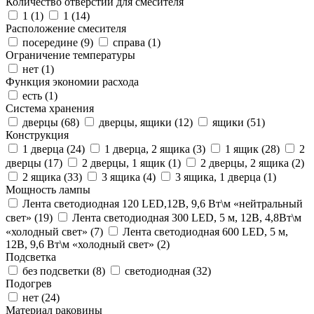
Количество отверстий для смесителя
1 (
1
)
1 (
14
)
Расположение смесителя
посередине (
9
)
справа (
1
)
Ограничение температуры
нет (
1
)
Функция экономии расхода
есть (
1
)
Система хранения
дверцы (
68
)
дверцы, ящики (
12
)
ящики (
51
)
Конструкция
1 дверца (
24
)
1 дверца, 2 ящика (
3
)
1 ящик (
28
)
2
дверцы (
17
)
2 дверцы, 1 ящик (
1
)
2 дверцы, 2 ящика (
2
)
2 ящика (
33
)
3 ящика (
4
)
3 ящика, 1 дверца (
1
)
Мощность лампы
Лента светодиодная 120 LED,12В, 9,6 Вт\м «нейтральный
свет» (
19
)
Лента светодиодная 300 LED, 5 м, 12В, 4,8Вт\м
«холодный свет» (
7
)
Лента светодиодная 600 LED, 5 м,
12В, 9,6 Вт\м «холодный свет» (
2
)
Подсветка
без подсветки (
8
)
светодиодная (
32
)
Подогрев
нет (
24
)
Материал раковины