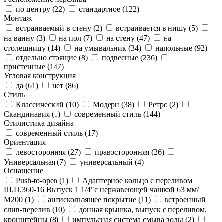
по центру (
22
)
стандартное (
122
)
Монтаж
встраиваемый в стену (
2
)
встраивается в нишу (
5
)
на ванну (
3
)
на пол (
7
)
на стену (
47
)
на
столешницу (
14
)
на умывальник (
34
)
напольные (
92
)
отдельно стоящие (
8
)
подвесные (
236
)
пристенные (
147
)
Угловая конструкция
да (
61
)
нет (
86
)
Стиль
Классический (
10
)
Модерн (
38
)
Ретро (
2
)
Скандинавия (
1
)
современный стиль (
144
)
Стилистика дизайна
современный стиль (
17
)
Ориентация
левосторонняя (
27
)
правосторонняя (
26
)
Универсальная (
7
)
универсальный (
4
)
Оснащение
Push-to-open (
1
)
Адаптерное кольцо с переливом
Ш.П.360-16 Выпуск 1 1/4"с нержавеющей чашкой 63 мм/
М200 (
1
)
антискользящее покрытие (
11
)
встроенный
слив-перелив (
10
)
донная крышка, выпуск с переливом,
кронштейны (
8
)
импульсная система смыва воды (
2
)