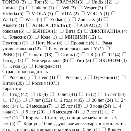
TONDO (
3
)
Torr (
5
)
TRAPANI (
3
)
Unifix (
12
)
Unisteel (
2
)
Uniterm (
1
)
Veil (
3
)
Vesper (
3
)
Victoria (
5
)
VIOLA (
3
)
VITA (
2
)
VOLTA (
1
)
Wall (
2
)
Wash (
5
)
Zodiac (
1
)
Zodiac X (
4
)
Аванти (
1
)
АЛИСА ДУБЛЬ (
3
)
АТЛАС (
2
)
боковая (
6
)
БЬЯНКА (
1
)
Вита (
5
)
ДЖУЛИАННА (
4
)
Классик (
3
)
Кода (
1
)
МИНИМИ (
12
)
Ноктюрн (
1
)
Нота New (
4
)
Прованс (
6
)
Рама
универсальная (
12
)
Рама универсальная ПУ (
1
)
РЕВО (
7
)
Соната (
18
)
Стиль (
2
)
ТR (
2
)
ТГ (
4
)
Тигода (
2
)
Универсальная (
8
)
Уют (
2
)
ЭКОНОМ (
3
)
Этюд (
5
)
Юнификс (
1
)
Страна производитель
Россия (
1
)
Trend (
1
)
Россия (
1
)
Германия (
1
)
Китай (
20
)
Россия (
1073
)
Гарантия
1 год (
42
)
10 (
4
)
10 лет (
41
)
15 (
2
)
15 лет (
84
)
17 (
1
)
17 лет (
152
)
2 года (
485
)
20 лет (
24
)
24
мес (
14
)
24 месяца (
7
)
25 лет (
18
)
3 года (
24
)
4
года (
1
)
5 лет (
20
)
6 месяцев (
4
)
7 лет (
1
)
7
лет* (
1
)
Корпус - 10 лет, водозапорные механизмы - 5
лет (
5
)
Корпус - 10 лет, душевые аксессуары в комплекте -
3 года, излив, картриджи и кранбуксы - 5 лет (
1
)
Корпус -