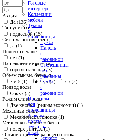
Готовые
интерьеры
Коллекции
Акция
мебели
Да (
136
)
Тумбы
Тип унитаза
и
подвесной (
15
)
столешницы
Система антивсплеск
Тумба
да (
1
)
Панель
Полочка в чаше
с
нет (
1
)
раковиной
Направление выпуска
Столешницы
горизонтальный (
3
)
без
Объем смывн. бачка, л
раковины
3 и 6 (
1
)
6 / 3 л (
2
)
7,5 (
2
)
Тумба
Подвод воды
с
раковиной
Сбоку (
3
)
Подстолье
Режим слива воды
для
Две кнопки (режим экономии) (
1
)
столешницы
Механизм слива
Зеркала,
Механическая кнопка (
1
)
полки,
Установки сливного бачка
зеркало-
поверх унитаза (
1
)
шкаф
Организация смывающего потока
Зеркало