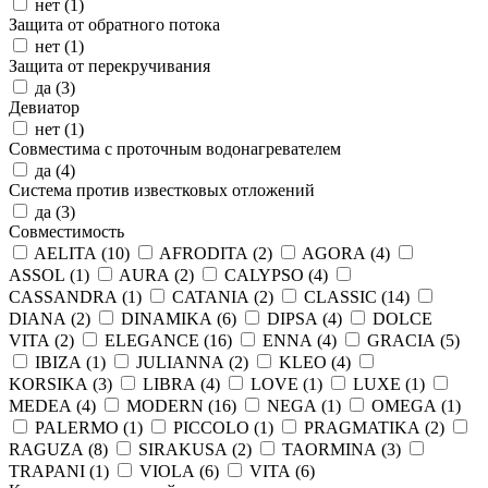
нет (
1
)
Защита от обратного потока
нет (
1
)
Защита от перекручивания
да (
3
)
Девиатор
нет (
1
)
Совместима с проточным водонагревателем
да (
4
)
Система против известковых отложений
да (
3
)
Совместимость
AELITA (
10
)
AFRODITA (
2
)
AGORA (
4
)
ASSOL (
1
)
AURA (
2
)
CALYPSO (
4
)
CASSANDRA (
1
)
CATANIA (
2
)
CLASSIC (
14
)
DIANA (
2
)
DINAMIKA (
6
)
DIPSA (
4
)
DOLCE
VITA (
2
)
ELEGANCE (
16
)
ENNA (
4
)
GRACIA (
5
)
IBIZA (
1
)
JULIANNA (
2
)
KLEO (
4
)
KORSIKA (
3
)
LIBRA (
4
)
LOVE (
1
)
LUXE (
1
)
MEDEA (
4
)
MODERN (
16
)
NEGA (
1
)
OMEGA (
1
)
PALERMO (
1
)
PICCOLO (
1
)
PRAGMATIKA (
2
)
RAGUZA (
8
)
SIRAKUSA (
2
)
TAORMINA (
3
)
TRAPANI (
1
)
VIOLA (
6
)
VITA (
6
)