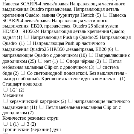
Навеска SCARPI-4 левая/правая Направляющая частичного
выдвижения Quadro правая/левая, Направляющая деталь
крепления Quadro, задняя Фурнитура Hettich (
5
)
Навеска
SCARPI-4 левая/правая Направляющая частичного
выдвижения, ЕВ20, правая/левая, Quadro 25 silent system
HD/350 – 9105624 Направляющая деталь крепления Quadro,
задняя (
1
)
Направляющая Push up Quadro25 Направляющая
Quadro (
1
)
Направляющая Push up частичного
выдвижения Quadro25 НР/350 ,левая/правая, ЕВ20 (
6
)
направляющие Quadro с доводчиком (
10
)
Направляющие с
доводчиком (
25
)
нет (
1
)
Опора чёрная (
2
)
Петля
мебельная вкладная Clip-on с доводчиком (
3
)
система
биде (
2
)
Со светодиодной подсветкой. Без выключателя -
выход свободный. Крепления к стене идут в комплекте. (
1
)
Стандарт подводки
1/2" (
2
)
Механизм
керамический картридж (
2
)
направляющие частичного
выдвижения (
11
)
Петля мебельная накладная Clip-on с
доводчиком (
7
)
Количество режимов струи
1 (
1
)
3 (
2
)
Тропический (верхний) душ