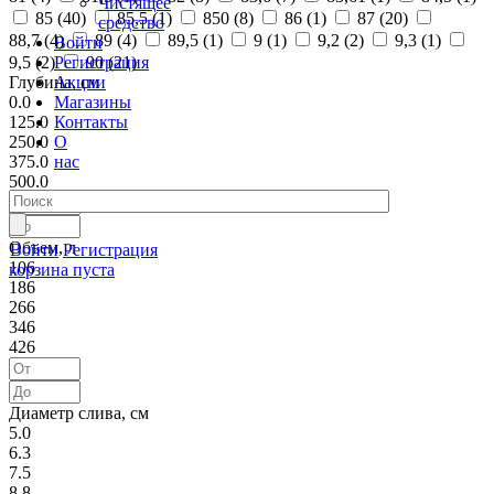
Чистящее
85 (
40
)
85,5 (
1
)
850 (
8
)
86 (
1
)
87 (
20
)
средство
88,7 (
4
)
89 (
4
)
89,5 (
1
)
9 (
1
)
9,2 (
2
)
9,3 (
1
)
Войти
Регистрация
9,5 (
2
)
90 (
21
)
Акции
Глубина, см
Магазины
0.0
Контакты
125.0
О
250.0
нас
375.0
500.0
Объем, л
Войти
Регистрация
106
корзина пуста
186
266
346
426
Диаметр слива, см
5.0
6.3
7.5
8.8