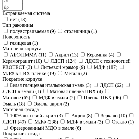
Встраиваемая система
нет (
18
)
Тип раковины
полувстраиваемая (
9
)
столешница (
1
)
Поверхность
глянцевая (
1
)
Материал корпуса
АБС/ПММА (
11
)
Акрил (
13
)
Керамика (
4
)
Керамогранит (
10
)
ЛДСП (
124
)
ЛДСП с технологией
PROTECT (
3
)
Литьевой мрамор (
9
)
МДФ (
187
)
МДФ в ПВХ пленке (
19
)
Металл (
2
)
Покрытие корпуса
Белая глянцевая итальянская эмаль (
3
)
ЛДСП (
62
)
ЛДСП в эмали (
1
)
Матовая пленка ПВХ (
4
)
Матовое (
65
)
МДФ в эмали (
2
)
Пленка ПВХ (
96
)
Эмаль (
18
)
Эмаль, акрил (
2
)
Материал фасада
100% литьевой акрил (
3
)
Акрил (
8
)
Зеркало (
10
)
ЛДСП (
49
)
МДФ (
238
)
МДФ в эмали (
3
)
Стекло (
1
)
Фрезерованный МДФ в эмале (
6
)
Покрытие фасада