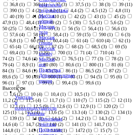
36,8 (
1
)
360 (
1
)
37 (
3
)
37,5 (
1
)
38 (
3
)
39 (
11
)
комплекты
390 (
1
)
4 (
2
)
4,2 (
1
)
4,4 (
2
)
4,5 (
12
)
4,8 (
11
)
гидромассажа
Массаж
40 (
19
)
41 (
2
)
410 (
1
)
42 (
2
)
43 (
1
)
45 (
2
)
общий
47,9 (
1
)
48,4 (
1
)
49 (
2
)
5 (
30
)
5,5 (
1
)
5,6 (
2
)
Массаж
50 (
25
)
50,6 (
1
)
55 (
3
)
56 (
5
)
56,4 (
1
)
56,6 (
1
)
тела
57,6 (
4
)
58 (
4
)
58,4 (
1
)
59 (
15
)
590 (
1
)
6 (
3
)
Массаж
6,8 (
1
)
60 (
94
)
60,4 (
4
)
61 (
4
)
610 (
4
)
62 (
1
)
спины
65 (
4
)
66 (
10
)
67 (
2
)
68 (
2
)
68,5 (
3
)
69 (
5
)
Массаж
69,4 (
1
)
70 (
120
)
700 (
1
)
71 (
4
)
710 (
4
)
шиацу
74 (
2
)
74,6 (
4
)
75 (
62
)
76,5 (
1
)
77 (
3
)
78 (
2
)
Массаж
79 (
4
)
8,9 (
1
)
80 (
80
)
80,6 (
1
)
800 (
1
)
81 (
6
)
ног
Подсветка
84 (
3
)
84,6 (
1
)
85 (
3
)
86 (
1
)
86,5 (
2
)
87 (
2
)
Дополнительные
89,6 (
5
)
90 (
49
)
900 (
1
)
93 (
1
)
94 (
5
)
95 (
6
)
опции
96 (
1
)
97 (
1
)
99 (
3
)
99,4 (
3
)
99,6 (
1
)
Высота, см
1,6 (
2
)
10 (
4
)
10,4 (
1
)
10,5 (
1
)
100 (
5
)
Унитазы
11,2 (
2
)
11,5 (
4
)
11,7 (
1
)
110 (
7
)
115 (
2
)
12 (
11
)
и
12,1 (
1
)
12,5 (
9
)
12,6 (
1
)
12,9 (
1
)
120 (
2
)
полотенцесушители
125 (
1
)
13,5 (
4
)
13,6 (
5
)
13.3 (
4
)
130 (
2
)
134 (
1
)
Унитазы
139 (
1
)
14 (
1
)
14,1 (
2
)
14,2 (
1
)
14,3 (
2
)
Напольные
14,6 (
4
)
14,7 (
2
)
140 (
2
)
141 (
1
)
141,7 (
1
)
унитазы
Подвесные
144,8 (
1
)
145 (
1
)
1468 (
1
)
1472 (
1
)
15 (
7
)