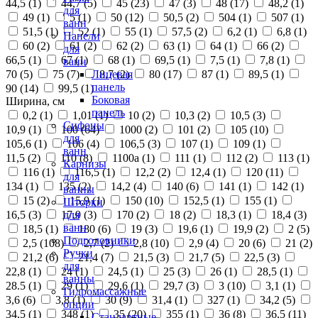
44,5 (
1
)
44,7 (
5
)
45 (
23
)
47 (
3
)
48 (
17
)
48,2 (
1
)
для
49 (
1
)
5 (
1
)
50 (
12
)
50,5 (
2
)
504 (
1
)
507 (
1
)
ванн
51,5 (
1
)
52 (
1
)
55 (
1
)
57,5 (
2
)
6,2 (
1
)
6,8 (
1
)
Панели
60 (
2
)
61 (
2
)
62 (
2
)
63 (
1
)
64 (
1
)
66 (
2
)
для
66,5 (
1
)
67 (
1
)
68 (
1
)
69,5 (
1
)
7,5 (
1
)
7,8 (
1
)
ванн
70 (
5
)
75 (
7
)
8,7 (
2
)
80 (
17
)
87 (
1
)
89,5 (
1
)
Лицевая
панель
90 (
14
)
99,5 (
1
)
Боковая
Ширина, см
панель
0,2 (
1
)
1,01 (
1
)
10 (
2
)
10,3 (
2
)
10,5 (
3
)
Сифоны
10,9 (
1
)
100 (
64
)
1000 (
2
)
101 (
2
)
105 (
10
)
для
105,6 (
1
)
106 (
4
)
106,5 (
3
)
107 (
1
)
109 (
1
)
ванн
11,5 (
2
)
110 (
8
)
1100а (
1
)
111 (
1
)
112 (
2
)
113 (
1
)
Карнизы
116 (
1
)
116,5 (
1
)
12,2 (
2
)
12,4 (
1
)
120 (
11
)
для
134 (
1
)
135 (
2
)
14,2 (
4
)
140 (
6
)
141 (
1
)
142 (
1
)
ванны
15 (
2
)
15,9 (
1
)
150 (
10
)
152,5 (
1
)
155 (
1
)
Шторки
16,5 (
3
)
17,9 (
3
)
170 (
2
)
18 (
2
)
18,3 (
1
)
18,4 (
3
)
для
ванн
18,5 (
1
)
180 (
6
)
19 (
3
)
19,6 (
1
)
19,9 (
2
)
2 (
5
)
Подголовники
2,5 (
108
)
2,7 (
2
)
2,8 (
10
)
2,9 (
4
)
20 (
6
)
21 (
2
)
Ручки
21,2 (
6
)
21,4 (
7
)
21,5 (
3
)
21,7 (
5
)
22,5 (
3
)
для
22,8 (
1
)
24 (
1
)
24,5 (
1
)
25 (
3
)
26 (
1
)
28,5 (
1
)
ванны
28.5 (
1
)
29 (
1
)
29,6 (
1
)
29,7 (
3
)
3 (
10
)
3,1 (
1
)
Гидромассажные
3,6 (
6
)
3,8 (
1
)
30 (
9
)
31,4 (
1
)
327 (
1
)
34,2 (
5
)
опции
34,5 (
1
)
348 (
1
)
35 (
20
)
355 (
1
)
36 (
8
)
36,5 (
11
)
Стандартные