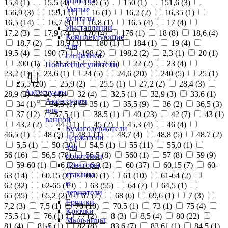
унитазы
15,4 (
1
)
15,5 (
4
)
15,9 (
5
)
150 (
1
)
151,6 (
3
)
Умные
156,9 (
3
)
159,1 (
1
)
16 (
1
)
16,2 (
2
)
16,35 (
1
)
унитазы
16,5 (
14
)
16,7 (
4
)
16,8 (
1
)
16.5 (
4
)
17 (
4
)
Инсталляции
17,2 (
3
)
17,9 (
7
)
170 (
4
)
176 (
1
)
18 (
8
)
18,6 (
4
)
Комплектующие
18,7 (
2
)
18,9 (
3
)
180 (
1
)
184 (
1
)
19 (
4
)
для
19,5 (
4
)
190 (
7
)
198 (
2
)
198,2 (
2
)
2,3 (
1
)
20 (
1
)
санфаянса
200 (
1
)
21,3 (
1
)
21,7 (
1
)
22 (
2
)
23 (
4
)
Полотенцесушители
23,2 (
1
)
23,6 (
1
)
24 (
5
)
24,6 (
20
)
240 (
5
)
25 (
1
)
25,5 (
20
)
25,9 (
2
)
25.5 (
1
)
27,2 (
2
)
28,4 (
3
)
Аксессуары
28,9 (
2
)
30 (
4
)
32 (
4
)
32,5 (
1
)
32,9 (
3
)
33,6 (
1
)
Аксессуары
34 (
1
)
34,5 (
1
)
35 (
1
)
35,5 (
9
)
36 (
2
)
36,5 (
3
)
для
37 (
12
)
37,5 (
1
)
38,5 (
1
)
40 (
23
)
42 (
7
)
43 (
1
)
ванной
43,2 (
2
)
44 (
11
)
45 (
2
)
45,3 (
4
)
46 (
4
)
Бумагодержатели
46,5 (
1
)
48 (
5
)
48,1 (
1
)
48,7 (
4
)
48,8 (
5
)
48.7 (
2
)
Держатели
5,5 (
1
)
50 (
30
)
54,5 (
1
)
55 (
11
)
55,0 (
1
)
для
56 (
16
)
56,5 (
78
)
56.5 (
8
)
560 (
1
)
57 (
8
)
59 (
9
)
полотенец
Дозаторы,
59-60 (
1
)
6 (
2
)
6,9 (
2
)
60 (
37
)
60,15 (
7
)
60-
стаканы
63 (
14
)
60.15 (
3
)
600 (
1
)
61 (
10
)
61-64 (
2
)
и
62 (
32
)
62-65 (
19
)
63 (
55
)
64 (
7
)
64,5 (
1
)
держатели
65 (
35
)
65,2 (
2
)
67 (
2
)
68 (
6
)
69,6 (
1
)
7 (
3
)
Ершики
7,2 (
3
)
7,5 (
1
)
70 (
10
)
70.5 (
1
)
73 (
1
)
75 (
4
)
Крючки
75,5 (
1
)
76 (
1
)
77 (
2
)
8 (
3
)
8,5 (
4
)
80 (
22
)
Мыльницы
81 (
4
)
81,5 (
1
)
82 (
8
)
83,6 (
7
)
83,61 (
1
)
84,5 (
1
)