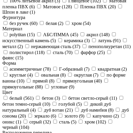
100% литьевой акрил (
3
)
Глянцевое (
102
)
Матовая
пленка ПВХ (
6
)
Матовое (
128
)
Пленка ПВХ (
20
)
Шпон в лаке (
1
)
Фурнитура
без ручек (
60
)
белая (
2
)
хром (
54
)
Материал
polytitan (
15
)
АБС/ПММА (
45
)
акрил (
148
)
искусственный камень (
5
)
керамика (
3
)
латунь (
91
)
металл (
2
)
нержавеющая сталь (
37
)
пенополиуретан (
11
)
полистирол (
118
)
сталь (
70
)
фарфор (
25
)
фаянс (
15
)
Форма
асимметричные (
78
)
Г-образный (
7
)
квадратная (
2
)
круглые (
4
)
овальная (
8
)
округлая (
7
)
по форме
ванны (
10
)
прямой (
8
)
прямоугольная (
40
)
прямоугольные (
88
)
угловые (
9
)
Цвет
белый (
561
)
бетон (
3
)
бетон светло-серый (
11
)
бетон темно-серый (
10
)
голубой (
5
)
дикий дуб
натуральный (
4
)
дуб вотан (
21
)
дуб намибия (
8
)
дуб
сонома (
20
)
зеркало (
6
)
золото (
9
)
капучино (
2
)
оникс (
1
)
серый (
32
)
сталь (
5
)
хром (
102
)
черный (
104
)
Расположение перелива