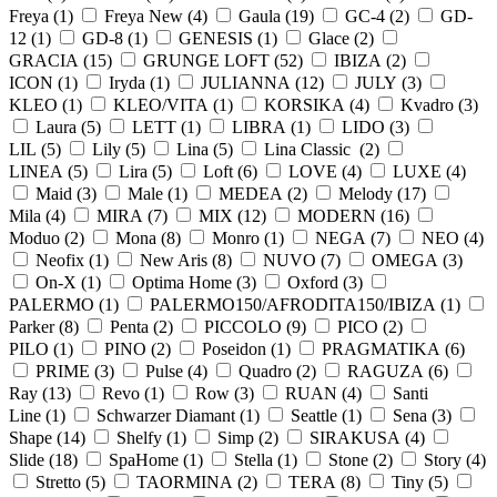
Freya (
1
)
Freya New (
4
)
Gaula (
19
)
GC-4 (
2
)
GD-
12 (
1
)
GD-8 (
1
)
GENESIS (
1
)
Glace (
2
)
GRACIA (
15
)
GRUNGE LOFT (
52
)
IBIZA (
2
)
ICON (
1
)
Iryda (
1
)
JULIANNA (
12
)
JULY (
3
)
KLEO (
1
)
KLEO/VITA (
1
)
KORSIKA (
4
)
Kvadro (
3
)
Laura (
5
)
LETT (
1
)
LIBRA (
1
)
LIDO (
3
)
LIL (
5
)
Lily (
5
)
Lina (
5
)
Lina Classic (
2
)
LINEA (
5
)
Lira (
5
)
Loft (
6
)
LOVE (
4
)
LUXE (
4
)
Maid (
3
)
Male (
1
)
MEDEA (
2
)
Melody (
17
)
Mila (
4
)
MIRA (
7
)
MIX (
12
)
MODERN (
16
)
Moduo (
2
)
Mona (
8
)
Monro (
1
)
NEGA (
7
)
NEO (
4
)
Neofix (
1
)
New Aris (
8
)
NUVO (
7
)
OMEGA (
3
)
On-X (
1
)
Optima Home (
3
)
Oxford (
3
)
PALERMO (
1
)
PALERMO150/AFRODITA150/IBIZA (
1
)
Parker (
8
)
Penta (
2
)
PICCOLO (
9
)
PICO (
2
)
PILO (
1
)
PINO (
2
)
Poseidon (
1
)
PRAGMATIKA (
6
)
PRIME (
3
)
Pulse (
4
)
Quadro (
2
)
RAGUZA (
6
)
Ray (
13
)
Revo (
1
)
Row (
3
)
RUAN (
4
)
Santi
Line (
1
)
Schwarzer Diamant (
1
)
Seattle (
1
)
Sena (
3
)
Shape (
14
)
Shelfy (
1
)
Simp (
2
)
SIRAKUSA (
4
)
Slide (
18
)
SpaHome (
1
)
Stella (
1
)
Stone (
2
)
Story (
4
)
Stretto (
5
)
TAORMINA (
2
)
TERA (
8
)
Tiny (
5
)