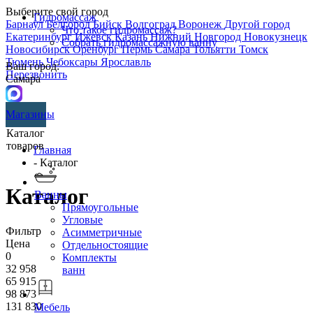
Выберите свой город
Гидромассаж
Барнаул
Белгород
Бийск
Волгоград
Воронеж
Другой город
Что такое гидромассаж?
Екатеринбург
Ижевск
Казань
Нижний Новгород
Новокузнецк
Собрать гидромассажную ванну
Новосибирск
Оренбург
Пермь
Самара
Тольятти
Томск
Тюмень
Чебоксары
Ярославль
Ваш город:
Перезвонить
Самара
Магазины
Каталог
товаров
Главная
- Каталог
Каталог
Ванны
Прямоугольные
Угловые
Фильтр
Асимметричные
Цена
Отдельностоящие
0
Комплекты
32 958
ванн
65 915
98 873
131 830
Мебель