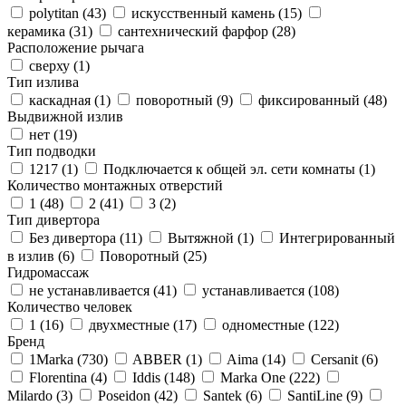
polytitan (
43
)
искусственный камень (
15
)
керамика (
31
)
сантехнический фарфор (
28
)
Расположение рычага
сверху (
1
)
Тип излива
каскадная (
1
)
поворотный (
9
)
фиксированный (
48
)
Выдвижной излив
нет (
19
)
Тип подводки
1217 (
1
)
Подключается к общей эл. сети комнаты (
1
)
Количество монтажных отверстий
1 (
48
)
2 (
41
)
3 (
2
)
Тип дивертора
Без дивертора (
11
)
Вытяжной (
1
)
Интегрированный
в излив (
6
)
Поворотный (
25
)
Гидромассаж
не устанавливается (
41
)
устанавливается (
108
)
Количество человек
1 (
16
)
двухместные (
17
)
одноместные (
122
)
Бренд
1Marka (
730
)
ABBER (
1
)
Aima (
14
)
Cersanit (
6
)
Florentina (
4
)
Iddis (
148
)
Marka One (
222
)
Milardo (
3
)
Poseidon (
42
)
Santek (
6
)
SantiLine (
9
)