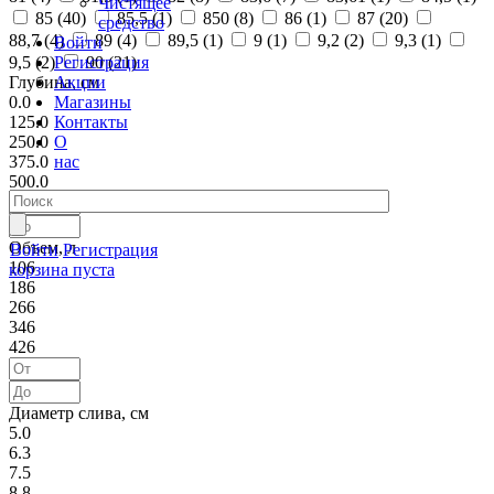
Чистящее
85 (
40
)
85,5 (
1
)
850 (
8
)
86 (
1
)
87 (
20
)
средство
88,7 (
4
)
89 (
4
)
89,5 (
1
)
9 (
1
)
9,2 (
2
)
9,3 (
1
)
Войти
Регистрация
9,5 (
2
)
90 (
21
)
Акции
Глубина, см
Магазины
0.0
Контакты
125.0
О
250.0
нас
375.0
500.0
Объем, л
Войти
Регистрация
106
корзина пуста
186
266
346
426
Диаметр слива, см
5.0
6.3
7.5
8.8