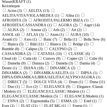
WasserKRAFT (
1
)
Коллекция
Acros (
3
)
AELITA (
13
)
AELITA/VITA/VIOLA/MEDEA (
1
)
Afina (
1
)
AFRODITA (
3
)
AFRODITA PALERMO IBIZA (
1
)
AFRODITA/CASSANDRA (
1
)
AGORA (
2
)
Aiger (
14
)
ALISA (
2
)
Amour (
2
)
Aris (
2
)
Art (
2
)
ASSOL (
4
)
ATLAS (
3
)
Atom (
1
)
AURA (
10
)
Avanti (
1
)
Axes (
1
)
Basic (
7
)
Bella (
1
)
Bella New (
6
)
Bianca (
5
)
Bild (
11
)
Blanco (
3
)
Bridge (
1
)
Bumble (
8
)
Calipso (
3
)
CALYPSO (
2
)
CASSANDRA (
2
)
CATANIA (
10
)
CLASSIC (
6
)
Cloud (
4
)
Coda (
4
)
Convey (
9
)
Copter (
2
)
Cube (
6
)
Damelia (
9
)
Danaya (
2
)
Daniela (
3
)
Darina (
4
)
Desire (
1
)
DIANA (
18
)
DINAMICA (
2
)
DINAMIKA (
2
)
DINAMIKA/AELITA (
1
)
DIPSA (
1
)
DIPSA/DINAMIKA/LIBRA/AELITA/CALYPSO/AGORA (
1
)
DIRECT (
5
)
DOLCE VITA (
4
)
Drum (
1
)
Duna (
11
)
Duo (
1
)
Eco (
2
)
ELEGANCE (
9
)
Elegance /Classic
/ Modern (
1
)
ELEGANCE/CLASSIC/ Modern (
1
)
ELEGANCE/CLASSIC/Modern (
5
)
ELEGANCE/Modern (
1
)
ENNA (
2
)
Ergonomika (
5
)
ESMA (
2
)
Estel (
1
)
Ever (
2
)
FLAT (
21
)
FLAT MG (
1
)
Forest (
1
)