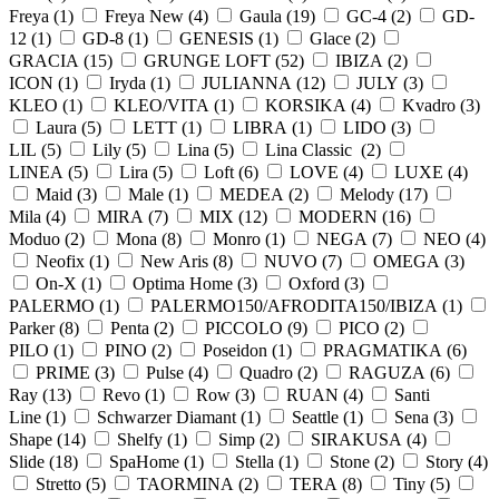
Freya (
1
)
Freya New (
4
)
Gaula (
19
)
GC-4 (
2
)
GD-
12 (
1
)
GD-8 (
1
)
GENESIS (
1
)
Glace (
2
)
GRACIA (
15
)
GRUNGE LOFT (
52
)
IBIZA (
2
)
ICON (
1
)
Iryda (
1
)
JULIANNA (
12
)
JULY (
3
)
KLEO (
1
)
KLEO/VITA (
1
)
KORSIKA (
4
)
Kvadro (
3
)
Laura (
5
)
LETT (
1
)
LIBRA (
1
)
LIDO (
3
)
LIL (
5
)
Lily (
5
)
Lina (
5
)
Lina Classic (
2
)
LINEA (
5
)
Lira (
5
)
Loft (
6
)
LOVE (
4
)
LUXE (
4
)
Maid (
3
)
Male (
1
)
MEDEA (
2
)
Melody (
17
)
Mila (
4
)
MIRA (
7
)
MIX (
12
)
MODERN (
16
)
Moduo (
2
)
Mona (
8
)
Monro (
1
)
NEGA (
7
)
NEO (
4
)
Neofix (
1
)
New Aris (
8
)
NUVO (
7
)
OMEGA (
3
)
On-X (
1
)
Optima Home (
3
)
Oxford (
3
)
PALERMO (
1
)
PALERMO150/AFRODITA150/IBIZA (
1
)
Parker (
8
)
Penta (
2
)
PICCOLO (
9
)
PICO (
2
)
PILO (
1
)
PINO (
2
)
Poseidon (
1
)
PRAGMATIKA (
6
)
PRIME (
3
)
Pulse (
4
)
Quadro (
2
)
RAGUZA (
6
)
Ray (
13
)
Revo (
1
)
Row (
3
)
RUAN (
4
)
Santi
Line (
1
)
Schwarzer Diamant (
1
)
Seattle (
1
)
Sena (
3
)
Shape (
14
)
Shelfy (
1
)
Simp (
2
)
SIRAKUSA (
4
)
Slide (
18
)
SpaHome (
1
)
Stella (
1
)
Stone (
2
)
Story (
4
)
Stretto (
5
)
TAORMINA (
2
)
TERA (
8
)
Tiny (
5
)