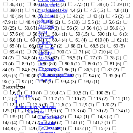
36,8 (
1
)
360 (
1
)
37 (
3
)
37,5 (
1
)
38 (
3
)
39 (
11
)
комплекты
390 (
1
)
4 (
2
)
4,2 (
1
)
4,4 (
2
)
4,5 (
12
)
4,8 (
11
)
гидромассажа
Массаж
40 (
19
)
41 (
2
)
410 (
1
)
42 (
2
)
43 (
1
)
45 (
2
)
общий
47,9 (
1
)
48,4 (
1
)
49 (
2
)
5 (
30
)
5,5 (
1
)
5,6 (
2
)
Массаж
50 (
25
)
50,6 (
1
)
55 (
3
)
56 (
5
)
56,4 (
1
)
56,6 (
1
)
тела
57,6 (
4
)
58 (
4
)
58,4 (
1
)
59 (
15
)
590 (
1
)
6 (
3
)
Массаж
6,8 (
1
)
60 (
94
)
60,4 (
4
)
61 (
4
)
610 (
4
)
62 (
1
)
спины
65 (
4
)
66 (
10
)
67 (
2
)
68 (
2
)
68,5 (
3
)
69 (
5
)
Массаж
69,4 (
1
)
70 (
120
)
700 (
1
)
71 (
4
)
710 (
4
)
шиацу
74 (
2
)
74,6 (
4
)
75 (
62
)
76,5 (
1
)
77 (
3
)
78 (
2
)
Массаж
79 (
4
)
8,9 (
1
)
80 (
80
)
80,6 (
1
)
800 (
1
)
81 (
6
)
ног
Подсветка
84 (
3
)
84,6 (
1
)
85 (
3
)
86 (
1
)
86,5 (
2
)
87 (
2
)
Дополнительные
89,6 (
5
)
90 (
49
)
900 (
1
)
93 (
1
)
94 (
5
)
95 (
6
)
опции
96 (
1
)
97 (
1
)
99 (
3
)
99,4 (
3
)
99,6 (
1
)
Высота, см
1,6 (
2
)
10 (
4
)
10,4 (
1
)
10,5 (
1
)
100 (
5
)
Унитазы
11,2 (
2
)
11,5 (
4
)
11,7 (
1
)
110 (
7
)
115 (
2
)
12 (
11
)
и
12,1 (
1
)
12,5 (
9
)
12,6 (
1
)
12,9 (
1
)
120 (
2
)
полотенцесушители
125 (
1
)
13,5 (
4
)
13,6 (
5
)
13.3 (
4
)
130 (
2
)
134 (
1
)
Унитазы
139 (
1
)
14 (
1
)
14,1 (
2
)
14,2 (
1
)
14,3 (
2
)
Напольные
14,6 (
4
)
14,7 (
2
)
140 (
2
)
141 (
1
)
141,7 (
1
)
унитазы
Подвесные
144,8 (
1
)
145 (
1
)
1468 (
1
)
1472 (
1
)
15 (
7
)