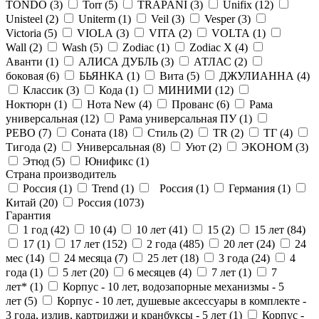
TONDO (
3
)
Torr (
5
)
TRAPANI (
3
)
Unifix (
12
)
Unisteel (
2
)
Uniterm (
1
)
Veil (
3
)
Vesper (
3
)
Victoria (
5
)
VIOLA (
3
)
VITA (
2
)
VOLTA (
1
)
Wall (
2
)
Wash (
5
)
Zodiac (
1
)
Zodiac X (
4
)
Аванти (
1
)
АЛИСА ДУБЛЬ (
3
)
АТЛАС (
2
)
боковая (
6
)
БЬЯНКА (
1
)
Вита (
5
)
ДЖУЛИАННА (
4
)
Классик (
3
)
Кода (
1
)
МИНИМИ (
12
)
Ноктюрн (
1
)
Нота New (
4
)
Прованс (
6
)
Рама
универсальная (
12
)
Рама универсальная ПУ (
1
)
РЕВО (
7
)
Соната (
18
)
Стиль (
2
)
ТR (
2
)
ТГ (
4
)
Тигода (
2
)
Универсальная (
8
)
Уют (
2
)
ЭКОНОМ (
3
)
Этюд (
5
)
Юнификс (
1
)
Страна производитель
Россия (
1
)
Trend (
1
)
Россия (
1
)
Германия (
1
)
Китай (
20
)
Россия (
1073
)
Гарантия
1 год (
42
)
10 (
4
)
10 лет (
41
)
15 (
2
)
15 лет (
84
)
17 (
1
)
17 лет (
152
)
2 года (
485
)
20 лет (
24
)
24
мес (
14
)
24 месяца (
7
)
25 лет (
18
)
3 года (
24
)
4
года (
1
)
5 лет (
20
)
6 месяцев (
4
)
7 лет (
1
)
7
лет* (
1
)
Корпус - 10 лет, водозапорные механизмы - 5
лет (
5
)
Корпус - 10 лет, душевые аксессуары в комплекте -
3 года, излив, картриджи и кранбуксы - 5 лет (
1
)
Корпус -