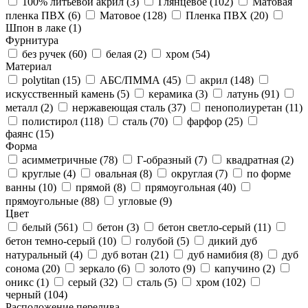
100% литьевой акрил (
3
)
Глянцевое (
102
)
Матовая
пленка ПВХ (
6
)
Матовое (
128
)
Пленка ПВХ (
20
)
Шпон в лаке (
1
)
Фурнитура
без ручек (
60
)
белая (
2
)
хром (
54
)
Материал
polytitan (
15
)
АБС/ПММА (
45
)
акрил (
148
)
искусственный камень (
5
)
керамика (
3
)
латунь (
91
)
металл (
2
)
нержавеющая сталь (
37
)
пенополиуретан (
11
)
полистирол (
118
)
сталь (
70
)
фарфор (
25
)
фаянс (
15
)
Форма
асимметричные (
78
)
Г-образный (
7
)
квадратная (
2
)
круглые (
4
)
овальная (
8
)
округлая (
7
)
по форме
ванны (
10
)
прямой (
8
)
прямоугольная (
40
)
прямоугольные (
88
)
угловые (
9
)
Цвет
белый (
561
)
бетон (
3
)
бетон светло-серый (
11
)
бетон темно-серый (
10
)
голубой (
5
)
дикий дуб
натуральный (
4
)
дуб вотан (
21
)
дуб намибия (
8
)
дуб
сонома (
20
)
зеркало (
6
)
золото (
9
)
капучино (
2
)
оникс (
1
)
серый (
32
)
сталь (
5
)
хром (
102
)
черный (
104
)
Расположение перелива