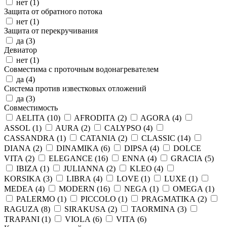
нет (
1
)
Защита от обратного потока
нет (
1
)
Защита от перекручивания
да (
3
)
Девиатор
нет (
1
)
Совместима с проточным водонагревателем
да (
4
)
Система против известковых отложений
да (
3
)
Совместимость
AELITA (
10
)
AFRODITA (
2
)
AGORA (
4
)
ASSOL (
1
)
AURA (
2
)
CALYPSO (
4
)
CASSANDRA (
1
)
CATANIA (
2
)
CLASSIC (
14
)
DIANA (
2
)
DINAMIKA (
6
)
DIPSA (
4
)
DOLCE
VITA (
2
)
ELEGANCE (
16
)
ENNA (
4
)
GRACIA (
5
)
IBIZA (
1
)
JULIANNA (
2
)
KLEO (
4
)
KORSIKA (
3
)
LIBRA (
4
)
LOVE (
1
)
LUXE (
1
)
MEDEA (
4
)
MODERN (
16
)
NEGA (
1
)
OMEGA (
1
)
PALERMO (
1
)
PICCOLO (
1
)
PRAGMATIKA (
2
)
RAGUZA (
8
)
SIRAKUSA (
2
)
TAORMINA (
3
)
TRAPANI (
1
)
VIOLA (
6
)
VITA (
6
)