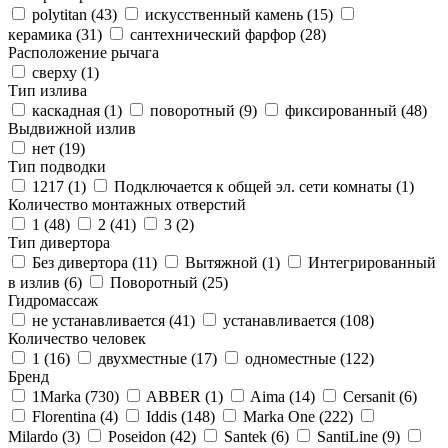
polytitan (
43
)
искусственный камень (
15
)
керамика (
31
)
сантехнический фарфор (
28
)
Расположение рычага
сверху (
1
)
Тип излива
каскадная (
1
)
поворотный (
9
)
фиксированный (
48
)
Выдвижной излив
нет (
19
)
Тип подводки
1217 (
1
)
Подключается к общей эл. сети комнаты (
1
)
Количество монтажных отверстий
1 (
48
)
2 (
41
)
3 (
2
)
Тип дивертора
Без дивертора (
11
)
Вытяжной (
1
)
Интегрированный
в излив (
6
)
Поворотный (
25
)
Гидромассаж
не устанавливается (
41
)
устанавливается (
108
)
Количество человек
1 (
16
)
двухместные (
17
)
одноместные (
122
)
Бренд
1Marka (
730
)
ABBER (
1
)
Aima (
14
)
Cersanit (
6
)
Florentina (
4
)
Iddis (
148
)
Marka One (
222
)
Milardo (
3
)
Poseidon (
42
)
Santek (
6
)
SantiLine (
9
)