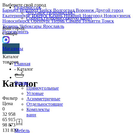
Выберите свой город
Гидромассаж
Барнаул
Белгород
Бийск
Волгоград
Воронеж
Другой город
Что такое гидромассаж?
Екатеринбург
Ижевск
Казань
Нижний Новгород
Новокузнецк
Собрать гидромассажную ванну
Новосибирск
Оренбург
Пермь
Самара
Тольятти
Томск
Тюмень
Чебоксары
Ярославль
Ваш город:
Перезвонить
Самара
Магазины
Каталог
товаров
Главная
- Каталог
Каталог
Ванны
Прямоугольные
Угловые
Фильтр
Асимметричные
Цена
Отдельностоящие
0
Комплекты
32 958
ванн
65 915
98 873
131 830
Мебель