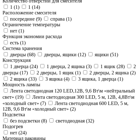
Количество отверстий для смесителя
1 (
1
)
1 (
14
)
Расположение смесителя
посередине (
9
)
справа (
1
)
Ограничение температуры
нет (
1
)
Функция экономии расхода
есть (
1
)
Система хранения
дверцы (
68
)
дверцы, ящики (
12
)
ящики (
51
)
Конструкция
1 дверца (
24
)
1 дверца, 2 ящика (
3
)
1 ящик (
28
)
2
дверцы (
17
)
2 дверцы, 1 ящик (
1
)
2 дверцы, 2 ящика (
2
)
2 ящика (
33
)
3 ящика (
4
)
3 ящика, 1 дверца (
1
)
Мощность лампы
Лента светодиодная 120 LED,12В, 9,6 Вт\м «нейтральный
свет» (
19
)
Лента светодиодная 300 LED, 5 м, 12В, 4,8Вт\м
«холодный свет» (
7
)
Лента светодиодная 600 LED, 5 м,
12В, 9,6 Вт\м «холодный свет» (
2
)
Подсветка
без подсветки (
8
)
светодиодная (
32
)
Подогрев
нет (
24
)
Материал раковины