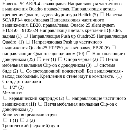
Навеска SCARPI-4 левая/правая Направляющая частичного
выдвижения Quadro правая/левая, Направляющая деталь
крепления Quadro, задняя Фурнитура Hettich (
5
)
Навеска
SCARPI-4 левая/правая Направляющая частичного
выдвижения, ЕВ20, правая/левая, Quadro 25 silent system
HD/350 – 9105624 Направляющая деталь крепления Quadro,
задняя (
1
)
Направляющая Push up Quadro25 Направляющая
Quadro (
1
)
Направляющая Push up частичного
выдвижения Quadro25 НР/350 ,левая/правая, ЕВ20 (
6
)
направляющие Quadro с доводчиком (
10
)
Направляющие с
доводчиком (
25
)
нет (
1
)
Опора чёрная (
2
)
Петля
мебельная вкладная Clip-on с доводчиком (
3
)
система
биде (
2
)
Со светодиодной подсветкой. Без выключателя -
выход свободный. Крепления к стене идут в комплекте. (
1
)
Стандарт подводки
1/2" (
2
)
Механизм
керамический картридж (
2
)
направляющие частичного
выдвижения (
11
)
Петля мебельная накладная Clip-on с
доводчиком (
7
)
Количество режимов струи
1 (
1
)
3 (
2
)
Тропический (верхний) душ