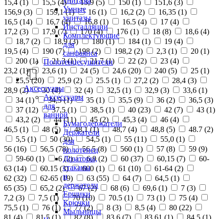
унитазы
15,4 (
1
)
15,5 (
4
)
15,9 (
5
)
150 (
1
)
151,6 (
3
)
Умные
156,9 (
3
)
159,1 (
1
)
16 (
1
)
16,2 (
2
)
16,35 (
1
)
унитазы
16,5 (
14
)
16,7 (
4
)
16,8 (
1
)
16.5 (
4
)
17 (
4
)
Инсталляции
17,2 (
3
)
17,9 (
7
)
170 (
4
)
176 (
1
)
18 (
8
)
18,6 (
4
)
Комплектующие
18,7 (
2
)
18,9 (
3
)
180 (
1
)
184 (
1
)
19 (
4
)
для
19,5 (
4
)
190 (
7
)
198 (
2
)
198,2 (
2
)
2,3 (
1
)
20 (
1
)
санфаянса
200 (
1
)
21,3 (
1
)
21,7 (
1
)
22 (
2
)
23 (
4
)
Полотенцесушители
23,2 (
1
)
23,6 (
1
)
24 (
5
)
24,6 (
20
)
240 (
5
)
25 (
1
)
25,5 (
20
)
25,9 (
2
)
25.5 (
1
)
27,2 (
2
)
28,4 (
3
)
Аксессуары
28,9 (
2
)
30 (
4
)
32 (
4
)
32,5 (
1
)
32,9 (
3
)
33,6 (
1
)
Аксессуары
34 (
1
)
34,5 (
1
)
35 (
1
)
35,5 (
9
)
36 (
2
)
36,5 (
3
)
для
37 (
12
)
37,5 (
1
)
38,5 (
1
)
40 (
23
)
42 (
7
)
43 (
1
)
ванной
43,2 (
2
)
44 (
11
)
45 (
2
)
45,3 (
4
)
46 (
4
)
Бумагодержатели
46,5 (
1
)
48 (
5
)
48,1 (
1
)
48,7 (
4
)
48,8 (
5
)
48.7 (
2
)
Держатели
5,5 (
1
)
50 (
30
)
54,5 (
1
)
55 (
11
)
55,0 (
1
)
для
56 (
16
)
56,5 (
78
)
56.5 (
8
)
560 (
1
)
57 (
8
)
59 (
9
)
полотенец
Дозаторы,
59-60 (
1
)
6 (
2
)
6,9 (
2
)
60 (
37
)
60,15 (
7
)
60-
стаканы
63 (
14
)
60.15 (
3
)
600 (
1
)
61 (
10
)
61-64 (
2
)
и
62 (
32
)
62-65 (
19
)
63 (
55
)
64 (
7
)
64,5 (
1
)
держатели
65 (
35
)
65,2 (
2
)
67 (
2
)
68 (
6
)
69,6 (
1
)
7 (
3
)
Ершики
7,2 (
3
)
7,5 (
1
)
70 (
10
)
70.5 (
1
)
73 (
1
)
75 (
4
)
Крючки
75,5 (
1
)
76 (
1
)
77 (
2
)
8 (
3
)
8,5 (
4
)
80 (
22
)
Мыльницы
81 (
4
)
81,5 (
1
)
82 (
8
)
83,6 (
7
)
83,61 (
1
)
84,5 (
1
)