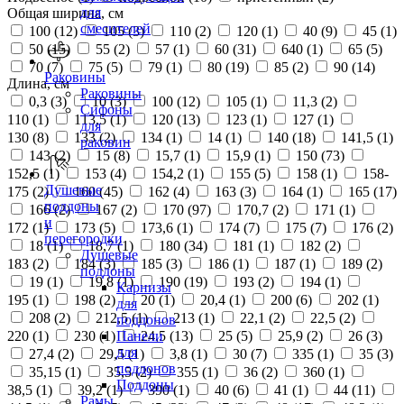
для
Общая ширина, см
смесителей
100 (
12
)
105 (
3
)
110 (
2
)
120 (
1
)
40 (
9
)
45 (
1
)
50 (
15
)
55 (
2
)
57 (
1
)
60 (
31
)
640 (
1
)
65 (
5
)
70 (
7
)
75 (
5
)
79 (
1
)
80 (
19
)
85 (
2
)
90 (
14
)
Раковины
Длина, см
Раковины
0,3 (
3
)
10 (
3
)
100 (
12
)
105 (
1
)
11,3 (
2
)
Сифоны
110 (
1
)
113,5 (
1
)
120 (
13
)
123 (
1
)
127 (
1
)
для
130 (
8
)
133 (
2
)
134 (
1
)
14 (
1
)
140 (
18
)
141,5 (
1
)
раковин
143 (
2
)
15 (
8
)
15,7 (
1
)
15,9 (
1
)
150 (
73
)
152,5 (
1
)
153 (
4
)
154,2 (
1
)
155 (
5
)
158 (
1
)
158-
Душевые
175 (
2
)
160 (
45
)
162 (
4
)
163 (
3
)
164 (
1
)
165 (
17
)
поддоны
166 (
2
)
167 (
2
)
170 (
97
)
170,7 (
2
)
171 (
1
)
и
172 (
1
)
173 (
5
)
173,6 (
1
)
174 (
7
)
175 (
7
)
176 (
2
)
перегородки
18 (
1
)
18,7 (
1
)
180 (
34
)
181 (
1
)
182 (
2
)
Душевые
183 (
2
)
184 (
3
)
185 (
3
)
186 (
1
)
187 (
1
)
189 (
2
)
поддоны
19 (
1
)
19,8 (
1
)
190 (
19
)
193 (
2
)
194 (
1
)
Карнизы
195 (
1
)
198 (
2
)
20 (
1
)
20,4 (
1
)
200 (
6
)
202 (
1
)
для
208 (
2
)
212,5 (
1
)
213 (
1
)
22,1 (
2
)
22,5 (
2
)
поддонов
220 (
1
)
230 (
1
)
24,5 (
13
)
25 (
5
)
25,9 (
2
)
26 (
3
)
Панели
для
27,4 (
2
)
29,5 (
1
)
3,8 (
1
)
30 (
7
)
335 (
1
)
35 (
3
)
поддонов
35,15 (
1
)
35,5 (
2
)
355 (
1
)
36 (
2
)
360 (
1
)
Поддоны
38,5 (
1
)
39,2 (
1
)
390 (
1
)
40 (
6
)
41 (
1
)
44 (
11
)
Рамы