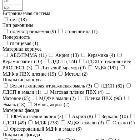
Встраиваемая система
нет (
18
)
Тип раковины
полувстраиваемая (
9
)
столешница (
1
)
Поверхность
глянцевая (
1
)
Материал корпуса
АБС/ПММА (
11
)
Акрил (
13
)
Керамика (
4
)
Керамогранит (
10
)
ЛДСП (
124
)
ЛДСП с технологией
PROTECT (
3
)
Литьевой мрамор (
9
)
МДФ (
187
)
МДФ в ПВХ пленке (
19
)
Металл (
2
)
Покрытие корпуса
Белая глянцевая итальянская эмаль (
3
)
ЛДСП (
62
)
ЛДСП в эмали (
1
)
Матовая пленка ПВХ (
4
)
Матовое (
65
)
МДФ в эмали (
2
)
Пленка ПВХ (
96
)
Эмаль (
18
)
Эмаль, акрил (
2
)
Материал фасада
100% литьевой акрил (
3
)
Акрил (
8
)
Зеркало (
10
)
ЛДСП (
49
)
МДФ (
238
)
МДФ в эмали (
3
)
Стекло (
1
)
Фрезерованный МДФ в эмале (
6
)
Покрытие фасада