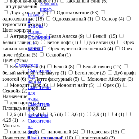
воронка-водоворот (
3
)
каскадный слив (
6
)
Зеркало-
Тип управления
шкаф
Двухзахватное (
5
)
Однозахватное (
63
)
Шкафы
однозахватные (
18
)
Однозахватный (
1
)
Сенсор (
4
)
и
термостатические (
1
)
пеналы
Цвет корпуса
Столы
Антрацит (
18
)
Белая Аляска (
9
)
Белый (
15
)
Стульчики
Белый глянец (
4
)
Бетон лофт (
1
)
Дуб ватан (
9
)
Орех
для
ванной
каньон коньяк (
5
)
Орех лучистый солнечный (
4
)
Орех
ноче тортона (
5
)
Секвойя (
1
)
Цвет фасада
Смесители
Белая Аляска (
6
)
Белый (
8
)
Белый глянец (
15
)
Смесители
белый матовый перламутр (
1
)
Бетон лофт (
2
)
Дуб крафт
для
золотой (
6
)
Латте фактурный (
5
)
Монолит Айсберг (
3
)
ванны
Монолит Дарк (
6
)
Монолит найт (
5
)
Орех (
3
)
Смесители
Секвойя (
2
)
для
Назначение
душа
для ванны (
1
)
Смеситель
Площадь ванной, м2
для
2,6 (
4
)
3 (
4
)
3,5 (
4
)
3,6 (
1
)
3,9 (
1
)
4 (
1
)
раковины
4,25 (
1
)
Смесители
Монтаж
на
напольная (
6
)
напольный (
4
)
Подвесная (
15
)
биде
Комплектующие
Подвесное (
1
)
подвесной (
10
)
пристенный (
2
)