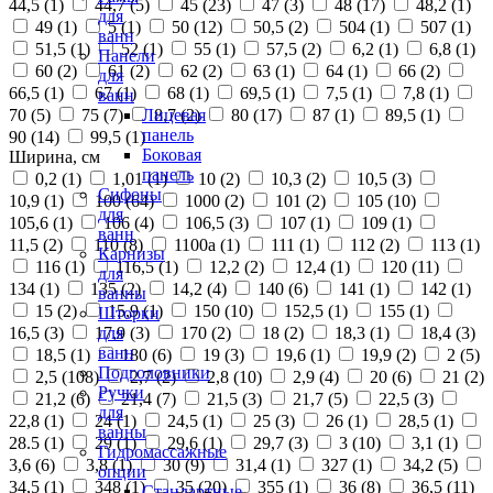
44,5 (
1
)
44,7 (
5
)
45 (
23
)
47 (
3
)
48 (
17
)
48,2 (
1
)
для
49 (
1
)
5 (
1
)
50 (
12
)
50,5 (
2
)
504 (
1
)
507 (
1
)
ванн
51,5 (
1
)
52 (
1
)
55 (
1
)
57,5 (
2
)
6,2 (
1
)
6,8 (
1
)
Панели
60 (
2
)
61 (
2
)
62 (
2
)
63 (
1
)
64 (
1
)
66 (
2
)
для
66,5 (
1
)
67 (
1
)
68 (
1
)
69,5 (
1
)
7,5 (
1
)
7,8 (
1
)
ванн
70 (
5
)
75 (
7
)
8,7 (
2
)
80 (
17
)
87 (
1
)
89,5 (
1
)
Лицевая
панель
90 (
14
)
99,5 (
1
)
Боковая
Ширина, см
панель
0,2 (
1
)
1,01 (
1
)
10 (
2
)
10,3 (
2
)
10,5 (
3
)
Сифоны
10,9 (
1
)
100 (
64
)
1000 (
2
)
101 (
2
)
105 (
10
)
для
105,6 (
1
)
106 (
4
)
106,5 (
3
)
107 (
1
)
109 (
1
)
ванн
11,5 (
2
)
110 (
8
)
1100а (
1
)
111 (
1
)
112 (
2
)
113 (
1
)
Карнизы
116 (
1
)
116,5 (
1
)
12,2 (
2
)
12,4 (
1
)
120 (
11
)
для
134 (
1
)
135 (
2
)
14,2 (
4
)
140 (
6
)
141 (
1
)
142 (
1
)
ванны
15 (
2
)
15,9 (
1
)
150 (
10
)
152,5 (
1
)
155 (
1
)
Шторки
16,5 (
3
)
17,9 (
3
)
170 (
2
)
18 (
2
)
18,3 (
1
)
18,4 (
3
)
для
ванн
18,5 (
1
)
180 (
6
)
19 (
3
)
19,6 (
1
)
19,9 (
2
)
2 (
5
)
Подголовники
2,5 (
108
)
2,7 (
2
)
2,8 (
10
)
2,9 (
4
)
20 (
6
)
21 (
2
)
Ручки
21,2 (
6
)
21,4 (
7
)
21,5 (
3
)
21,7 (
5
)
22,5 (
3
)
для
22,8 (
1
)
24 (
1
)
24,5 (
1
)
25 (
3
)
26 (
1
)
28,5 (
1
)
ванны
28.5 (
1
)
29 (
1
)
29,6 (
1
)
29,7 (
3
)
3 (
10
)
3,1 (
1
)
Гидромассажные
3,6 (
6
)
3,8 (
1
)
30 (
9
)
31,4 (
1
)
327 (
1
)
34,2 (
5
)
опции
34,5 (
1
)
348 (
1
)
35 (
20
)
355 (
1
)
36 (
8
)
36,5 (
11
)
Стандартные