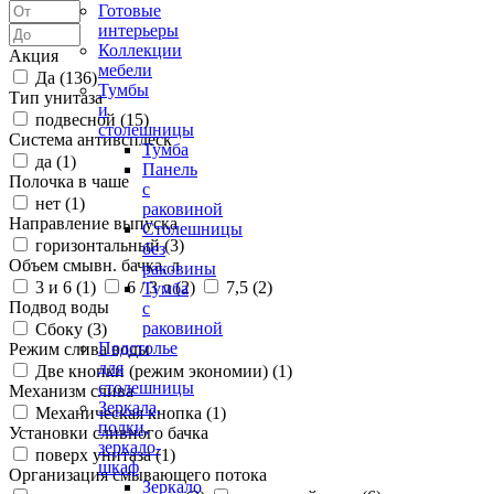
Готовые
интерьеры
Коллекции
Акция
мебели
Да (
136
)
Тумбы
Тип унитаза
и
подвесной (
15
)
столешницы
Система антивсплеск
Тумба
да (
1
)
Панель
Полочка в чаше
с
нет (
1
)
раковиной
Направление выпуска
Столешницы
горизонтальный (
3
)
без
Объем смывн. бачка, л
раковины
3 и 6 (
1
)
6 / 3 л (
2
)
7,5 (
2
)
Тумба
Подвод воды
с
раковиной
Сбоку (
3
)
Подстолье
Режим слива воды
для
Две кнопки (режим экономии) (
1
)
столешницы
Механизм слива
Зеркала,
Механическая кнопка (
1
)
полки,
Установки сливного бачка
зеркало-
поверх унитаза (
1
)
шкаф
Организация смывающего потока
Зеркало