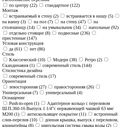
по центру (
22
)
стандартное (
122
)
Монтаж
встраиваемый в стену (
2
)
встраивается в нишу (
5
)
на ванну (
3
)
на пол (
7
)
на стену (
47
)
на
столешницу (
14
)
на умывальник (
34
)
напольные (
92
)
отдельно стоящие (
8
)
подвесные (
236
)
пристенные (
147
)
Угловая конструкция
да (
61
)
нет (
86
)
Стиль
Классический (
10
)
Модерн (
38
)
Ретро (
2
)
Скандинавия (
1
)
современный стиль (
144
)
Стилистика дизайна
современный стиль (
17
)
Ориентация
левосторонняя (
27
)
правосторонняя (
26
)
Универсальная (
7
)
универсальный (
4
)
Оснащение
Push-to-open (
1
)
Адаптерное кольцо с переливом
Ш.П.360-16 Выпуск 1 1/4"с нержавеющей чашкой 63 мм/
М200 (
1
)
антискользящее покрытие (
11
)
встроенный
слив-перелив (
10
)
донная крышка, выпуск с переливом,
кронштейны (
8
)
импульсная система смыва воды (
2
)