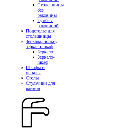
Столешницы
без
раковины
Тумба с
раковиной
Подстолье для
столешницы
Зеркала, полки,
зеркало-шкаф
Зеркало
Зеркало-
шкаф
Шкафы и
пеналы
Столы
Стульчики для
ванной