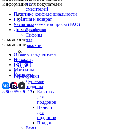
для
Информация для покупателей
смесителей
Политика конфиденциальности
Гарантия и возврат
Часто задаваемые вопросы (FAQ)
Раковины
Договор оферты
Раковины
Сифоны
О компании
для
О компании
раковин
Отзывы покупателей
Новости
Душевые
ISO 9001
поддоны
Магазины
и
Контакты
перегородки
Душевые
поддоны
8 800 550 30 13
Карнизы
для
поддонов
Панели
для
поддонов
Поддоны
Рамы