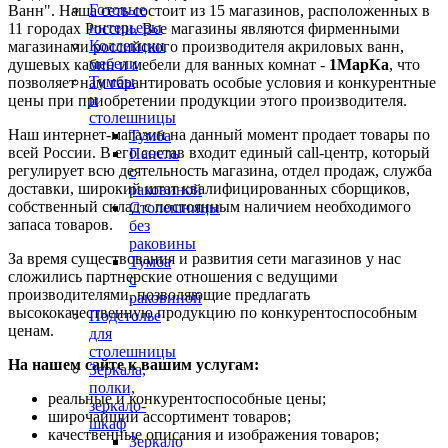
Готовые
Ванн". Наша сеть состоит из 15 магазинов, расположенных в
интерьеры
11 городах России. Все магазины являются фирменными
Коллекции
магазинами российского производителя акриловых ванн,
мебели
душевых кабин и мебели для ванных комнат -
1МарКа
, что
Тумбы
позволяет нам гарантировать особые условия и конкурентные
и
цены при приобретении продукции этого производителя.
столешницы
Наш интернет-магазин на данный момент продает товары по
Тумба
всей России. В его состав входит единый call-центр, который
Панель
регулирует всю деятельность магазина, отдел продаж, служба
с
доставки, широкий штат квалифицированных сборщиков,
раковиной
собственный склад c постоянным наличием необходимого
Столешницы
запаса товаров.
без
раковины
За время существования и развития сети магазинов у нас
Тумба
сложились партнерские отношения с ведущими
с
производителями, позволяющие предлагать
раковиной
высококачественную продукцию по конкурентоспособным
Подстолье
ценам.
для
столешницы
На нашем сайте к вашим услугам:
Зеркала,
полки,
реальные и конкурентоспособные цены;
зеркало-
широчайший ассортимент товаров;
шкаф
качественные описания и изображения товаров;
Зеркало