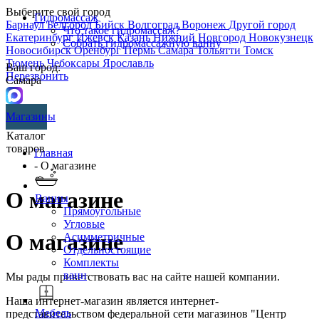
Выберите свой город
Гидромассаж
Барнаул
Белгород
Бийск
Волгоград
Воронеж
Другой город
Что такое гидромассаж?
Екатеринбург
Ижевск
Казань
Нижний Новгород
Новокузнецк
Собрать гидромассажную ванну
Новосибирск
Оренбург
Пермь
Самара
Тольятти
Томск
Тюмень
Чебоксары
Ярославль
Ваш город:
Перезвонить
Самара
Магазины
Каталог
товаров
Главная
- О магазине
О магазине
Ванны
Прямоугольные
Угловые
О магазине
Асимметричные
Отдельностоящие
Комплекты
ванн
Мы рады приветствовать вас на сайте нашей компании.
Наша интернет-магазин является интернет-
Мебель
представительством федеральной сети магазинов "Центр