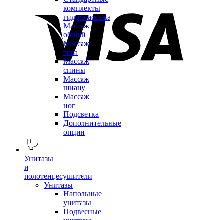
комплекты
гидромассажа
Массаж
общий
Массаж
тела
Массаж
спины
Массаж
шиацу
Массаж
ног
Подсветка
Дополнительные
опции
Унитазы
и
полотенцесушители
Унитазы
Напольные
унитазы
Подвесные