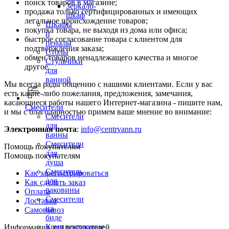
поиск товаров в магазине;
Зеркало-
продажа только сертифицированных и имеющих
шкаф
легальное происхождение товаров;
Шкафы
покупка товара, не выходя из дома или офиса;
и
быстрое согласование товара с клиентом для
пеналы
подтверждения заказа;
Столы
обмен товаров ненадлежащего качества и многое
Стульчики
другое.
для
ванной
Мы всегда рады общению с нашими клиентами. Если у вас
есть какие-либо пожелания, предложения, замечания,
касающиеся работы нашего Интернет-магазина - пишите нам,
Смесители
и мы с благодарностью примем ваше мнение во внимание:
Смесители
для
Электронная почта
:
info@centrvann.ru
ванны
Смесители
Помощь покупателям
для
Помощь покупателям
душа
Смеситель
Как зарегистрироваться
для
Как сделать заказ
раковины
Оплата
Смесители
Доставка
на
Самовывоз
биде
Комплектующие
Информация для покупателей