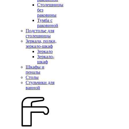
Столешницы
без
раковины
Тумба с
раковиной
Подстолье для
столешницы
Зеркала, полки,
зеркало-шкаф
Зеркало
Зеркало-
шкаф
Шкафы и
пеналы
Столы
Стульчики для
ванной