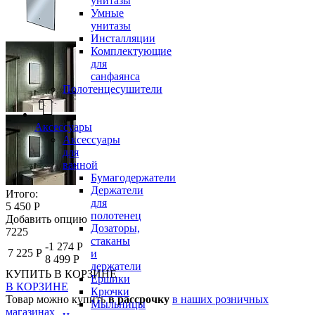
унитазы
Умные
унитазы
Инсталляции
Комплектующие
для
санфаянса
Полотенцесушители
Аксессуары
Аксессуары
для
ванной
Бумагодержатели
Держатели
Итого:
для
5 450 Р
полотенец
Добавить опцию
Дозаторы,
7225
стаканы
-1 274 Р
7 225 Р
и
8 499 Р
держатели
КУПИТЬ
В КОРЗИНЕ
Ершики
В КОРЗИНЕ
Крючки
Товар можно купить
в рассрочку
в наших розничных
Мыльницы
магазинах