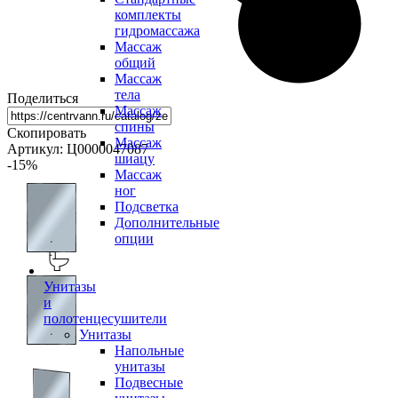
комплекты
гидромассажа
Массаж
общий
Массаж
тела
Поделиться
Массаж
спины
Скопировать
Массаж
Артикул: Ц0000047087
шиацу
-15
%
Массаж
ног
Подсветка
Дополнительные
опции
Унитазы
и
полотенцесушители
Унитазы
Напольные
унитазы
Подвесные