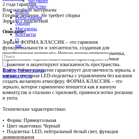
Чистящее
2 года гарантии
средство
Влагостойкие материалы
Войти
Готовое решение. Не требует сборки
Регистрация
Зеркало с подсветкой
Акции
Магазины
Описание:
Контакты
О
Зеркало ФОРМА КЛАССИК – это гармония
нас
функциональности и элегантности, созданная для
преображения интерьера. Четкие линии прямоугольника,
обрамленные черной окантовкой, гарантируют точное
отражение и акцентируют изысканность пространства.
Влагостойкое покрытие гарантирует долговечность зеркала, а
Войти
Регистрация
мягкая сенсорная LED-подсветка с управлением без касания
корзина пуста
создать желаемую атмосферу. ФОРМА КЛАССИК – это
зеркало, которое гармонично впишется как в ванную
комнату,так и спальню с прихожей, привнося нотки роскоши
и уюта.
Технические характеристики:
• Форма: Прямоугольная
• Цвет окантовки: Черный
• Подсветка: LED, нейтральный белый свет, функция
диммирования