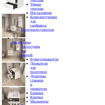
унитазы
Умные
унитазы
Инсталляции
Комплектующие
для
санфаянса
Полотенцесушители
Аксессуары
Аксессуары
для
ванной
Бумагодержатели
Держатели
для
полотенец
Дозаторы,
стаканы
и
держатели
Ершики
Крючки
Мыльницы