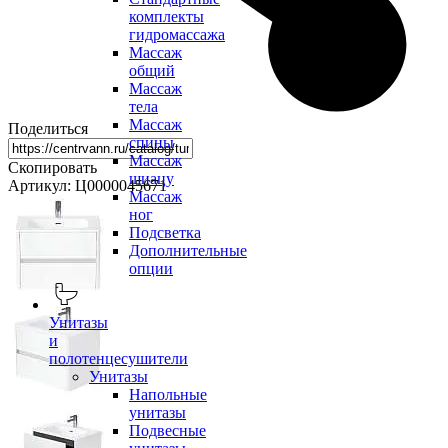
комплекты
гидромассажа
Массаж
общий
Массаж
тела
Массаж
Поделиться
спины
Массаж
Скопировать
шиацу
Артикул: Ц0000045671
Массаж
ног
Подсветка
Дополнительные
опции
Унитазы
и
полотенцесушители
Унитазы
Напольные
унитазы
Подвесные