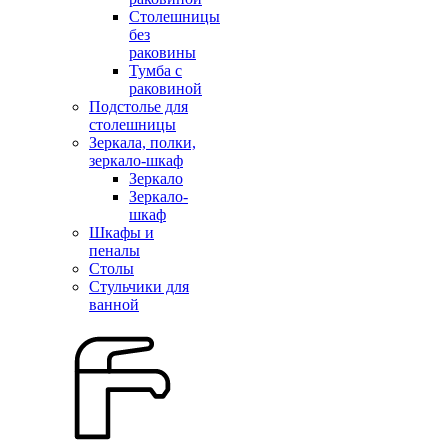
Столешницы
без
раковины
Тумба с
раковиной
Подстолье для
столешницы
Зеркала, полки,
зеркало-шкаф
Зеркало
Зеркало-
шкаф
Шкафы и
пеналы
Столы
Стульчики для
ванной