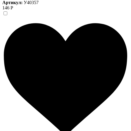
Артикул:
У40357
146 Р