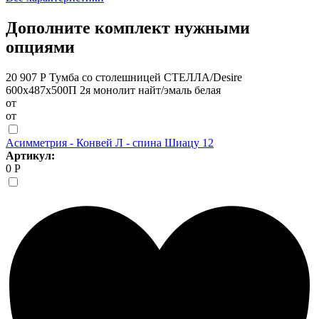
Дополните комплект нужными
опциями
20 907 Р
Тумба со столешницей СТЕЛЛА/Desire
600х487х500П 2я монолит найт/эмаль белая
от
от
Асимметрия - Конвей Л - спина Шиацу 12
Артикул:
0 Р