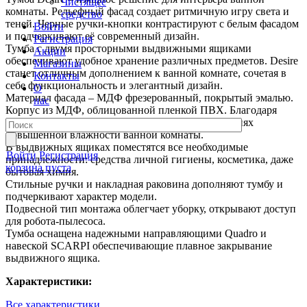
Чистящее
комнаты. Рельефный фасад создает ритмичную игру света и
средство
теней. Черные ручки-кнопки контрастируют с белым фасадом
Войти
и подчеркивают её современный дизайн.
Регистрация
Тумба с двумя просторными выдвижными ящиками
Акции
обеспечивают удобное хранение различных предметов. Desire
Магазины
станет отличным дополнением к ванной комнате, сочетая в
Контакты
себе функциональность и элегантный дизайн.
О
Материал фасада – МДФ фрезерованный, покрытый эмалью.
нас
Корпус из МДФ, облицованной пленкой ПВХ. Благодаря
этому тумба сохранит первозданный вид в условиях
повышенной влажности ванной комнаты.
В выдвижных ящиках поместятся все необходимые
Войти
Регистрация
принадлежности: средства личной гигиены, косметика, даже
корзина пуста
бытовая химия.
Стильные ручки и накладная раковина дополняют тумбу и
подчеркивают характер модели.
Подвесной тип монтажа облегчает уборку, открывают доступ
для робота-пылесоса.
Тумба оснащена надежными направляющими Quadro и
навеской SCARPI обеспечивающие плавное закрывание
выдвижного ящика.
Характеристики:
Все характеристики