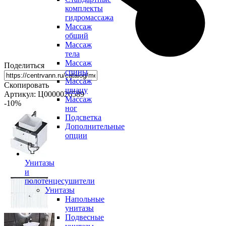
комплекты
гидромассажа
Массаж
общий
Массаж
тела
Массаж
Поделиться
спины
Массаж
Скопировать
шиацу
Артикул: Ц0000026589
Массаж
-10
%
ног
Подсветка
Дополнительные
опции
Унитазы
и
полотенцесушители
Унитазы
Напольные
унитазы
Подвесные