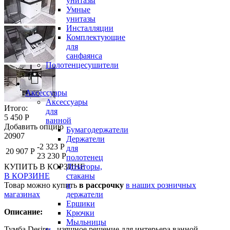
унитазы
Умные
унитазы
Инсталляции
Комплектующие
для
санфаянса
Полотенцесушители
Аксессуары
Аксессуары
Итого:
для
5 450 Р
ванной
Добавить опцию
Бумагодержатели
20907
Держатели
-2 323 Р
для
20 907 Р
23 230 Р
полотенец
Дозаторы,
КУПИТЬ
В КОРЗИНЕ
стаканы
В КОРЗИНЕ
и
Товар можно купить
в рассрочку
в наших розничных
держатели
магазинах
Ершики
Описание:
Крючки
Мыльницы
Тумба Desire – изящное решение для интерьера ванной